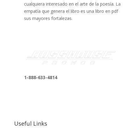
cualquiera interesado en el arte de la poesía. La
empatía que genera el libro es una libro en pdf
sus mayores fortalezas.
1-888-633-4814
bosshousepromotions@gmail.com
255 N D St suite 401 h, San Bernardino, CA
92410, United States
Useful Links
Our Work