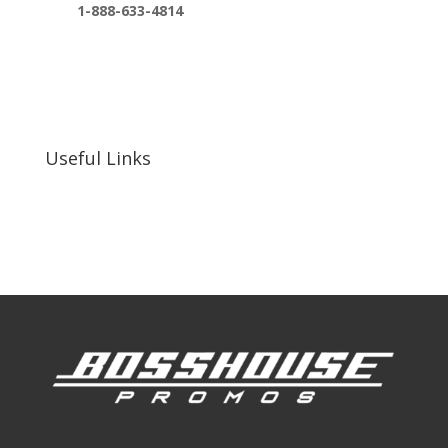
1-888-633-4814
bosshousepromotions@gmail.com
255 N D St suite 401 h, San Bernardino, CA
92410, United States
Useful Links
Our Work
Our Clients