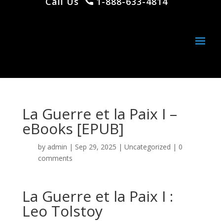
Call Us
1-888-633-4814
La Guerre et la Paix I –
eBooks [EPUB]
by
admin
|
Sep 29, 2025
|
Uncategorized
|
0
comments
La Guerre et la Paix I :
Leo Tolstoy