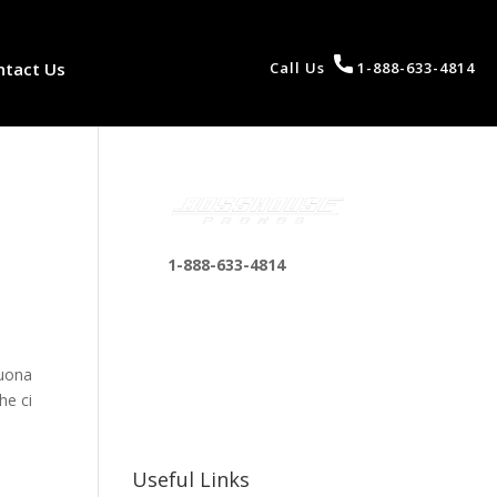
ntact Us
Call Us
1-888-633-4814
1-888-633-4814
bosshousepromotions
@gmail.com
255 N D St suite 401 h,
buona
San Bernardino, CA
he ci
92410, United States
Useful Links