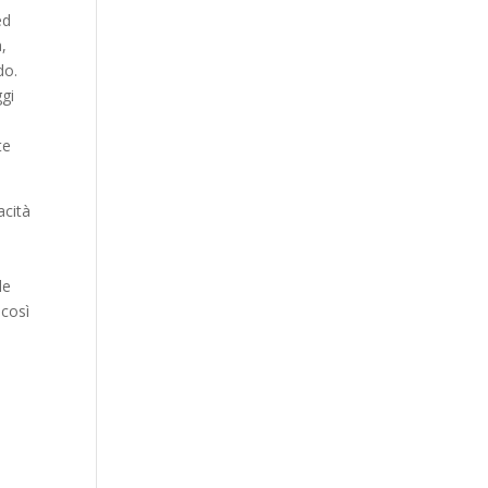
Our Work
ed
a,
Our Clients
do.
ggi
te
acità
le
 così