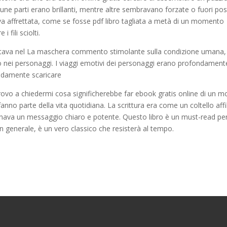
une parti erano brillanti, mentre altre sembravano forzate o fuori pos
va affrettata, come se fosse pdf libro tagliata a metà di un momento
 fili sciolti.
ro stava nel La maschera commento stimolante sulla condizione umana,
 o nei personaggi. I viaggi emotivi dei personaggi erano profondament
ondamente scaricare
rovo a chiedermi cosa significherebbe far ebook gratis online di un 
fanno parte della vita quotidiana. La scrittura era come un coltello affi
ava un messaggio chiaro e potente. Questo libro è un must-read pe
in generale, è un vero classico che resisterà al tempo.