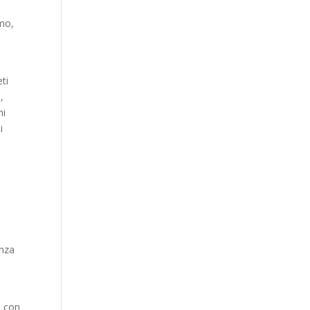
amo,
ti
,
ni
i
enza
e con