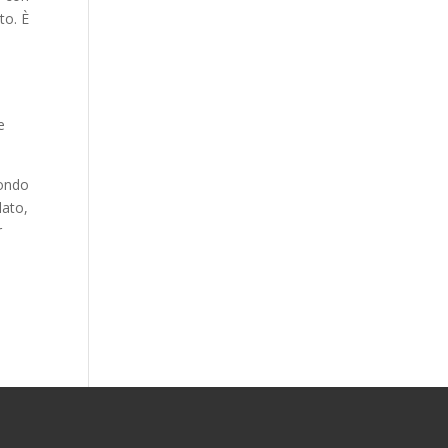
to. È
e
mondo
lato,
r