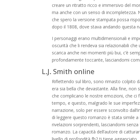
creare un ritratto ricco e immersivo del 
ma anche con un senso di incompletezza. N
che spero la versione stampata possa risponde
dopo il 1808, dove stava andando questa 
I personaggi erano multidimensionali e impe
oscurità che li rendeva sia relazionabili che
scarica anche nei momenti più bui, c’è semp
profondamente toccante, lasciandomi co
L.J. Smith online
Riflettendo sul libro, sono rimasto colpito 
era sia bella che devastante. Alla fine, non
che complicano le nostre emozioni, che ci fann
tempo, e questo, malgrado le sue imperfezio
narrazione, solo per essere sconvolto dall’
di leggere questo romanzo è stata simile a 
rivelazioni sorprendenti, lasciandomi senza 
romanzo. La capacità dell’autore di catturar
livello di profondità fb2 ti tiene agganciato.