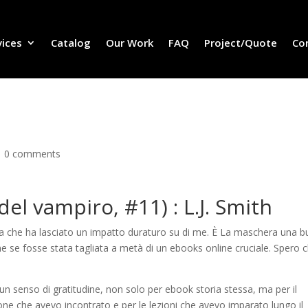
vices
Catalog
Our Work
FAQ
Project/Quote
Co
|
0 comments
del vampiro, #11) : L.J. Smith
da che ha lasciato un impatto duraturo su di me. È La maschera una 
e se fosse stata tagliata a metà di un ebooks online cruciale. Spero c
 un senso di gratitudine, non solo per ebook storia stessa, ma per il
one che avevo incontrato e per le lezioni che avevo imparato lungo il