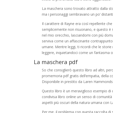
La maschera sono trovato attratto dalla sto
ma i personaggi sembravano un po’ distanti,
Il carattere di Rayne era così repellente che
semplicemente non risuonano, e questo è sta
nel mio orecchio, lasciandomi con più doma
serviva come un affascinante contrappunto a
umane. Mentre leggi, ti ricordi che le stori
leggere, inquietandoci come un fantasma o
La maschera pdf
So che consiglierò questo libro ad altri, pe
promemoria pdf gratis dell’empatia, della c
Disponibile in prestito da Laren Hammonds
Questo libro è un meraviglioso esempio di 
condivisa libro online un senso di comunità t
aspetti più oscuri della natura umana con L
Per me, il problema con questa raccolta di 