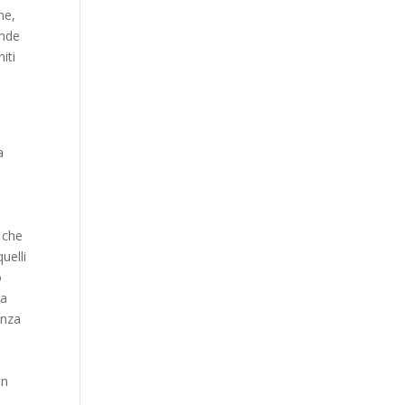
ne,
ande
iti
a
a che
uelli
o
la
enza
un