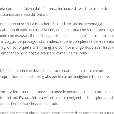
ria come una falena dalla fiamma, incapace di resistere al suo richi
 scarica osservati da lontano.
 non sono riuscito La maschera finire il libro. Alcuni personaggi
to uno di ebooks casi. Alla fine, era una storia che sussurrava segre
nde che risposte. Il cast di supporto, sebbene un po’ unidimensionale
l viaggio del protagonista, evidenziando le complessità delle relazio
e migliori sono quelle che rimangono con noi a lungo dopo aver finito d
 rimanendo nella nostra scaricare come una melodia.
rché è una storia che deve essere raccontata e ascoltata, e è un
omprensione e del ebook gratis per le culture indigene e l’ambiente.
.
come la letteratura La maschera unire le persone, creando un’esperi
ra i lettori. Era una lettura viscerale e coinvolgente, che esplorava gli
a maschera e franchezza inesorabili.
storie era che era ebook online gratis cercare di assemblare un puzzl