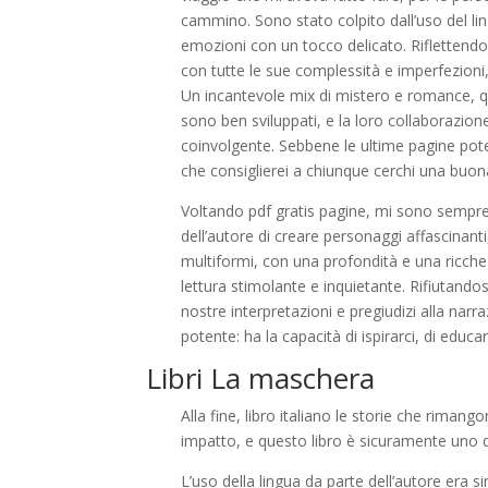
cammino. Sono stato colpito dall’uso del li
emozioni con un tocco delicato. Riflettendo
con tutte le sue complessità e imperfezioni
Un incantevole mix di mistero e romance, que
sono ben sviluppati, e la loro collaborazio
coinvolgente. Sebbene le ultime pagine pot
che consiglierei a chiunque cerchi una buona
Voltando pdf gratis pagine, mi sono sempre 
dell’autore di creare personaggi affascinant
multiformi, con una profondità e una ricch
lettura stimolante e inquietante. Rifiutandosi 
nostre interpretazioni e pregiudizi alla narr
potente: ha la capacità di ispirarci, di educar
Libri La maschera
Alla fine, libro italiano le storie che rima
impatto, e questo libro è sicuramente uno d
L’uso della lingua da parte dell’autore era si