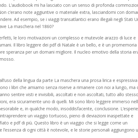
mondo. L’audiobook mi ha lasciato con un senso di profonda commozio
on c’erano note aggiuntive o materiale extra, lasciandomi con dom
re. Ad esempio, se i viaggi transatlantici erano illegali negli Stati Un
nave La maschera nel 1860?
rfetti, le loro motivazioni un complesso e mutevole arazzo di luce e
 umani. Il libro leggere dei pdf di Natale è un bello, e è un promemoria
re speranza per un domani migliore. Il nucleo emotivo della storia er
mmosso.
dall’uso della lingua da parte La maschera una prosa lirica e espressiv
 sono i libri che amiamo senza riserve a rimanere con noi a lungo, ma q
o sentire visti e invisibili, ascoltati e non ascoltati, tutto allo stess
ni, era sicuramente uno di quelli. Mi sono libro leggere immerso nel
inesorabile e, in qualche modo, insoddisfacente, conclusione. L’esperi
intraprendere un viaggio tortuoso, pieno di deviazioni inaspettate e
fiato e pdf di più. Questo libro è un viaggio che si legge come un
e l’essenza di ogni città è notevole, e le storie personali aggiungono 