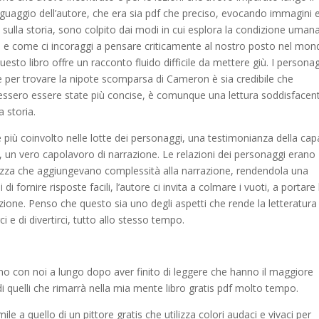
nguaggio dell’autore, che era sia pdf che preciso, evocando immagini 
 sulla storia, sono colpito dai modi in cui esplora la condizione uman
, e come ci incoraggi a pensare criticamente al nostro posto nel mon
sto libro offre un racconto fluido difficile da mettere giù. I persona
ne per trovare la nipote scomparsa di Cameron è sia credibile che
essero essere state più concise, è comunque una lettura soddisfacen
 storia.
più coinvolto nelle lotte dei personaggi, una testimonianza della cap
i, un vero capolavoro di narrazione. Le relazioni dei personaggi erano
ezza che aggiungevano complessità alla narrazione, rendendola una
di fornire risposte facili, l’autore ci invita a colmare i vuoti, a portare 
azione. Penso che questo sia uno degli aspetti che rende la letteratura
ci e di divertirci, tutto allo stesso tempo.
ngono con noi a lungo dopo aver finito di leggere che hanno il maggiore
i quelli che rimarrà nella mia mente libro gratis pdf molto tempo.
mile a quello di un pittore gratis che utilizza colori audaci e vivaci per