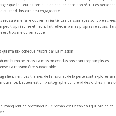
harger que l’auteur ait pris plus de risques dans son récit. Les personn
ce qui rend l’histoire peu engageante.
as réussi à me faire oublier la réalité. Les personnages sont bien créés
 peu trop résumé et m’ont fait réfléchir à mes propres relations. J’ai
 fin est trop mélodramatique.
ais qui m’a bibliothèque frustré par La mission
dition humaine, mais La mission conclusions sont trop simplistes.
intense La mission être supportable.
gnifient rien. Les thèmes de l’amour et de la perte sont explorés ave
ire émouvante. L’auteur est un photographe qui prend des clichés, mais q
bi manquent de profondeur. Ce roman est un tableau qui livre peint
ves.