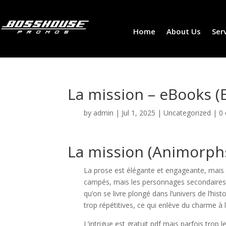
Home
About Us
Ser
La mission – eBooks (
by
admin
|
Jul 1, 2025
|
Uncategorized
|
0
La mission (Animorphs
La prose est élégante et engageante, mais
campés, mais les personnages secondaires 
qu’on se livre plongé dans l’univers de l’his
trop répétitives, ce qui enlève du charme à l’
L’intrigue est gratuit pdf mais parfois trop l