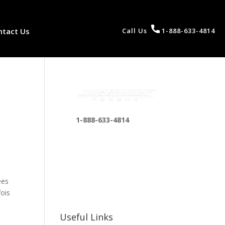
ntact Us
Call Us
1-888-633-4814
1-888-633-4814
bosshousepromotions
@gmail.com
255 N D St suite 401 h,
San Bernardino, CA
ées
92410, United States
fois
Useful Links