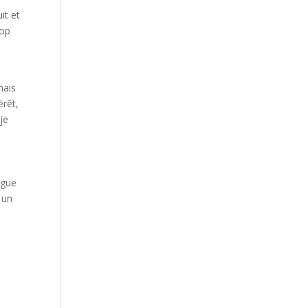
it et
rop
mais
érêt,
je
ngue
 un