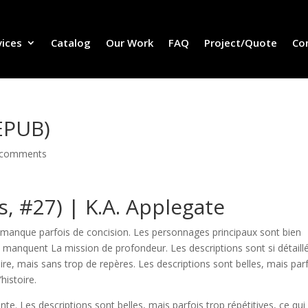
vices
Catalog
Our Work
FAQ
Project/Quote
Co
EPUB)
 comments
, #27) | K.A. Applegate
 manque parfois de concision. Les personnages principaux sont bien
manquent La mission de profondeur. Les descriptions sont si détaill
toire, mais sans trop de repères. Les descriptions sont belles, mais par
histoire.
ente. Les descriptions sont belles, mais parfois trop répétitives, ce qui