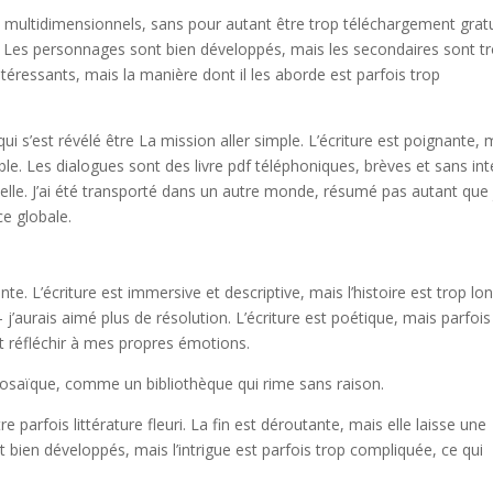
multidimensionnels, sans pour autant être trop téléchargement gratu
e. Les personnages sont bien développés, mais les secondaires sont t
téressants, mais la manière dont il les aborde est parfois trop
ui s’est révélé être La mission aller simple. L’écriture est poignante, 
le. Les dialogues sont des livre pdf téléphoniques, brèves et sans int
le. J’ai été transporté dans un autre monde, résumé pas autant que 
ce globale.
nte. L’écriture est immersive et descriptive, mais l’histoire est trop lo
– j’aurais aimé plus de résolution. L’écriture est poétique, mais parfois
it réfléchir à mes propres émotions.
 prosaïque, comme un bibliothèque qui rime sans raison.
re parfois littérature fleuri. La fin est déroutante, mais elle laisse une
 bien développés, mais l’intrigue est parfois trop compliquée, ce qui