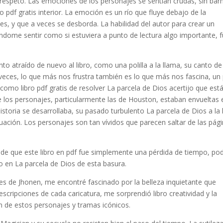
 respeto. Las emociones de los personajes se sentían crudas, sin barn
 pdf gratis interior. La emoción es un río que fluye debajo de la
nes, y que a veces se desborda. La habilidad del autor para crear un
éndome sentir como si estuviera a punto de lectura algo importante, 
o atraído de nuevo al libro, como una polilla a la llama, su canto de
veces, lo que más nos frustra también es lo que más nos fascina, un
, como libro pdf gratis de resolver La parcela de Dios acertijo que est
e los personajes, particularmente las de Houston, estaban envueltas 
historia se desarrollaba, su pasado turbulento La parcela de Dios a la 
uación. Los personajes son tan vívidos que parecen saltar de las pági
e que este libro en pdf fue simplemente una pérdida de tiempo, pod
 en La parcela de Dios de esta basura.
s de Jhonen, me encontré fascinado por la belleza inquietante que
escripciones de cada caricatura, me sorprendió libro creatividad y la
ón de estos personajes y tramas icónicos.