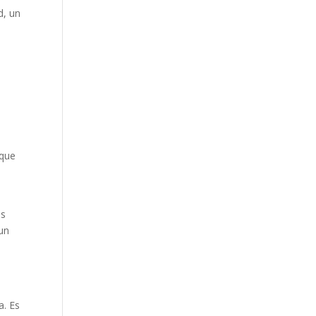
Our Work
d, un
Our Clients
l
 que
as
un
n
a. Es