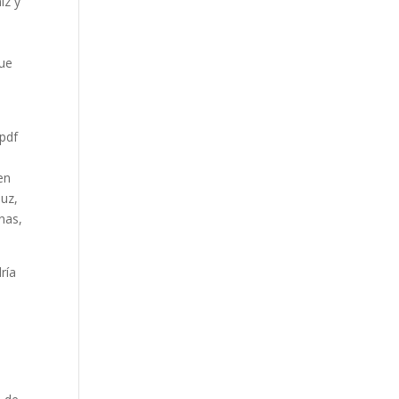
iz y
fue
 pdf
á
en
luz,
nas,
ría