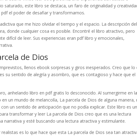
o saturado, este libro se destaca, un faro de originalidad y creativida
n pdf el poder de desafiar y transformarnos.
 adictiva que me hizo olvidar el tiempo y el espacio. La descripción de
a, donde cualquier cosa es posible. Encontré el libro atractivo, pero
te difícil de leer. Sus experiencias eran pdf libro y emocionales,
rativa.
rcela de Dios
imprevistos, llenos ebook sorpresas y giros inesperados. Creo que lo
 es su sentido de alegría y asombro, que es contagioso y hace que el
ro, anhelando libro en pdf gratis lo desconocido. Al sumergirme en l
to en un mundo de melancolía, La parcela de Dios de alguna manera, 
con un sentido de anticipación que no podía explicar. Este libro es u
a para transformar y leer La parcela de Dios creo que es una lectura
a narrativa y esté buscando una lectura atractiva y estimulante.
ealistas es lo que hace que esta La parcela de Dios sea tan atractiv