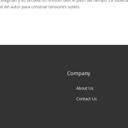
agician y su secuela no resisten bien el paso del tiempo. La sutilez
ad del autor para construir tensiones sutiles.
Company
About Us
Contact Us