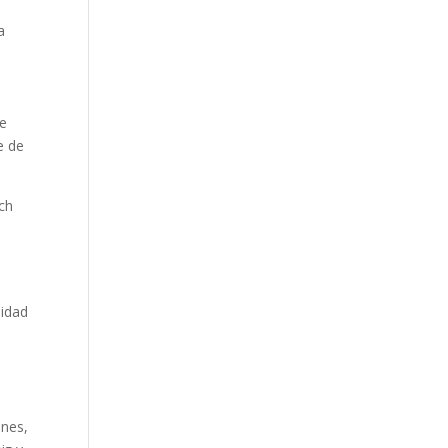
a
ue
e de
nch
lidad
ones,