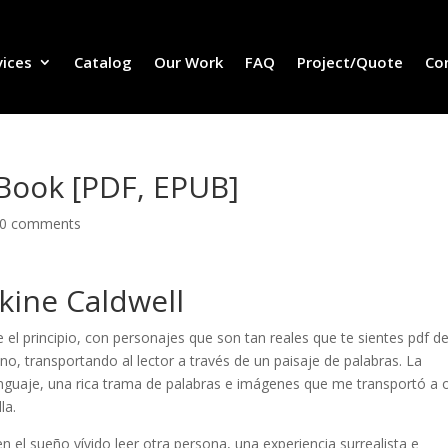
vices
Catalog
Our Work
FAQ
Project/Quote
Co
eBook [PDF, EPUB]
0 comments
kine Caldwell
el principio, con personajes que son tan reales que te sientes pdf d
o, transportando al lector a través de un paisaje de palabras. La
lenguaje, una rica trama de palabras e imágenes que me transportó a 
la.
n el sueño vívido leer otra persona, una experiencia surrealista e