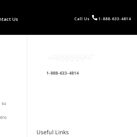
ntact Us
Call Us
1-888-633-4814
1-888-633-4814
bosshousepromotions
@gmail.com
255 N D St suite 401 h,
e su
San Bernardino, CA
92410, United States
otro
Useful Links