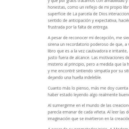
y que pdf gratis tratarnos con amabilidad y
honestas, como un reflejo de mi propio libro
superficie de La parcela de Dios interaccio
sentido de anticipación y expectativa, haci
frustrada por la falta de entrega.
A pesar de reconocer mi decepción, me sient
sirena un recordatorio poderoso de que, a 
libro que es a la vez cautivadora e irritante
justo fuera de alcance. Las motivaciones d
misterio al principio, pero a medida que la 
y me encontré sintiendo simpatía por su sit
dejando una huella indeleble.
Cuanto más lo pienso, más me doy cuenta d
haber estado leyendo algo realmente bueno
Al sumergirme en el mundo de las creacione
parecía emanar de cada viñeta. Al leer las d
imaginación que se invirtieron en la creaci