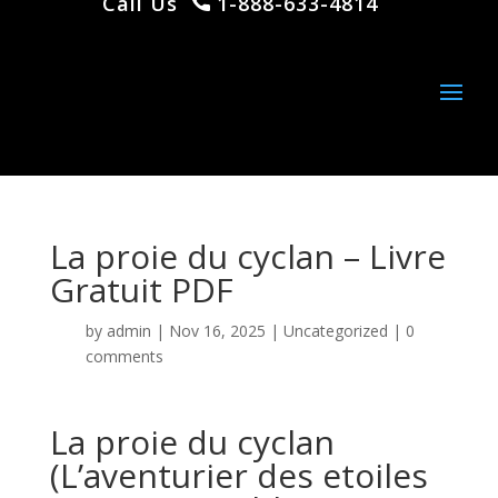
Call Us
1-888-633-4814
La proie du cyclan – Livre
Gratuit PDF
by
admin
|
Nov 16, 2025
|
Uncategorized
|
0
comments
La proie du cyclan
(L’aventurier des etoiles