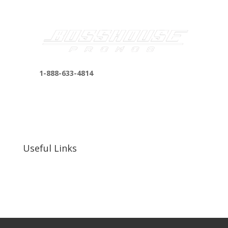
1-888-633-4814
bosshousepromotions@gmail.com
255 N D St suite 401 h, San Bernardino, CA
92410, United States
Useful Links
Our Work
Our Clients