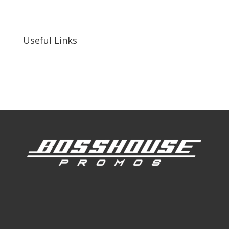
255 N D St suite 401 h, San Bernardino, CA
92410, United States
Useful Links
Our Work
Our Clients