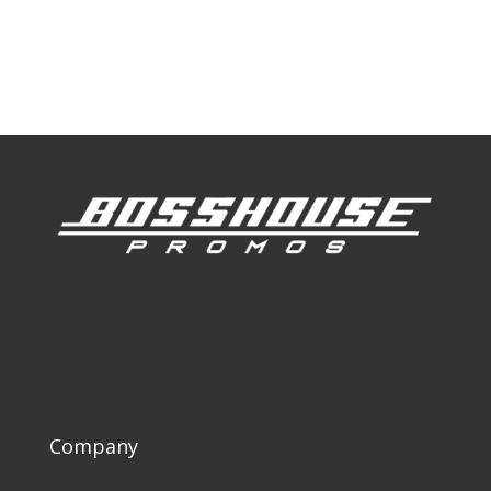
Our Work
Our Clients
Company