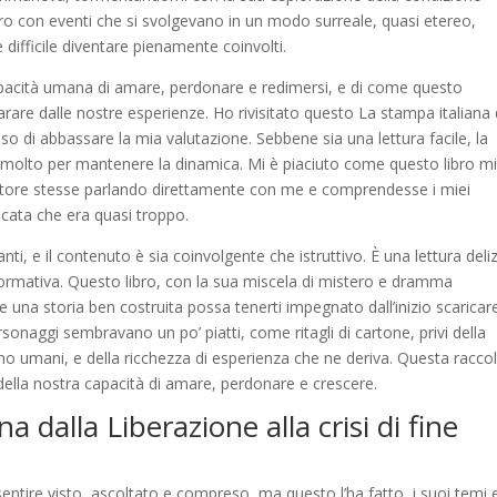
ro con eventi che si svolgevano in un modo surreale, quasi etereo,
difficile diventare pienamente coinvolti.
apacità umana di amare, perdonare e redimersi, e di come questo
parare dalle nostre esperienze. Ho rivisitato questo La stampa italiana 
ciso di abbassare la mia valutazione. Sebbene sia una lettura facile, la
e molto per mantenere la dinamica. Mi è piaciuto come questo libro m
’autore stesse parlando direttamente con me e comprendesse i miei
ricata che era quasi troppo.
anti, e il contenuto è sia coinvolgente che istruttivo. È una lettura deli
formativa. Questo libro, con la sua miscela di mistero e dramma
una storia ben costruita possa tenerti impegnato dall’inizio scaricar
rsonaggi sembravano un po’ piatti, come ritagli di cartone, privi della
no umani, e della ricchezza di esperienza che ne deriva. Questa raccol
 della nostra capacità di amare, perdonare e crescere.
a dalla Liberazione alla crisi di fine
entire visto, ascoltato e compreso, ma questo l’ha fatto, i suoi temi 