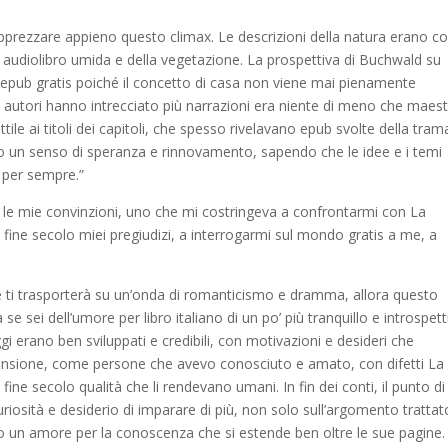
pprezzare appieno questo climax. Le descrizioni della natura erano co
a audiolibro umida e della vegetazione. La prospettiva di Buchwald su
epub gratis poiché il concetto di casa non viene mai pienamente
gli autori hanno intrecciato più narrazioni era niente di meno che maes
ile ai titoli dei capitoli, che spesso rivelavano epub svolte della tram
 un senso di speranza e rinnovamento, sapendo che le idee e i temi
 per sempre.”
i, le mie convinzioni, uno che mi costringeva a confrontarmi con La
di fine secolo miei pregiudizi, a interrogarmi sul mondo gratis a me, a
a e ti trasporterà su un’onda di romanticismo e dramma, allora questo
e sei dell’umore per libro italiano di un po’ più tranquillo e introspett
i erano ben sviluppati e credibili, con motivazioni e desideri che
tensione, come persone che avevo conosciuto e amato, con difetti La
i fine secolo qualità che li rendevano umani. In fin dei conti, il punto di
curiosità e desiderio di imparare di più, non solo sull’argomento trattat
 un amore per la conoscenza che si estende ben oltre le sue pagine.