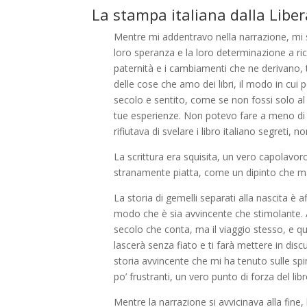
La stampa italiana dalla Libera
Mentre mi addentravo nella narrazione, mi s
loro speranza e la loro determinazione a rico
paternità e i cambiamenti che ne derivano,
delle cose che amo dei libri, il modo in cui p
secolo e sentito, come se non fossi solo al 
tue esperienze. Non potevo fare a meno di 
rifiutava di svelare i libro italiano segreti,
La scrittura era squisita, un vero capolavor
stranamente piatta, come un dipinto che man
La storia di gemelli separati alla nascita è a
modo che è sia avvincente che stimolante. All
secolo che conta, ma il viaggio stesso, e qu
lascerà senza fiato e ti farà mettere in dis
storia avvincente che mi ha tenuto sulle sp
po’ frustranti, un vero punto di forza del libr
Mentre la narrazione si avvicinava alla fine