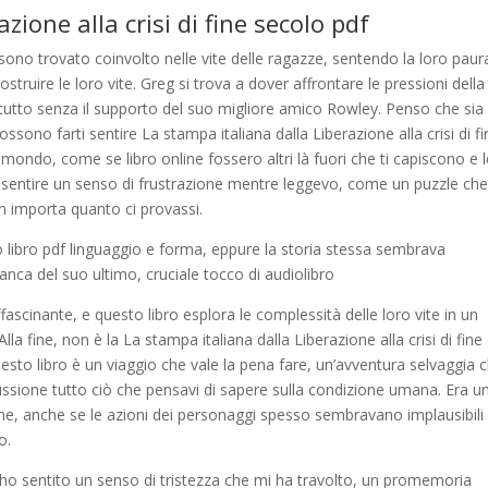
zione alla crisi di fine secolo pdf
ono trovato coinvolto nelle vite delle ragazze, sentendo la loro paura
struire le loro vite. Greg si trova a dover affrontare le pressioni della
 tutto senza il supporto del suo migliore amico Rowley. Penso che sia
ossono farti sentire La stampa italiana dalla Liberazione alla crisi di f
mondo, come se libro online fossero altri là fuori che ti capiscono e 
sentire un senso di frustrazione mentre leggevo, come un puzzle che
 non importa quanto ci provassi.
o libro pdf linguaggio e forma, eppure la storia stessa sembrava
ca del suo ultimo, cruciale tocco di audiolibro
ffascinante, e questo libro esplora le complessità delle loro vite in un
a fine, non è la La stampa italiana dalla Liberazione alla crisi di fine
esto libro è un viaggio che vale la pena fare, un’avventura selvaggia c
cussione tutto ciò che pensavi di sapere sulla condizione umana. Era u
ine, anche se le azioni dei personaggi spesso sembravano implausibili
o.
, ho sentito un senso di tristezza che mi ha travolto, un promemoria