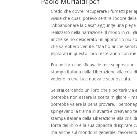
Paolo Murialdi pdf
Credo che dovrei recuperare i fumetti per a
vivide che quasi potevo sentire l’odore dell
“Abbandonare la Casa” aggiunge una piega 
realizzato nella narrazione. Il modo in cui 
anche se ho desiderato un approccio più sott
che sarebbero venute. “Ma ho anche sentito
esplorati in questo libro resteranno con me
Era un libro che sfidava le mie supposizion
stampa italiana dalla Liberazione alla crisi 
vederlo in una luce nuova e sconosciuta.
Se stai cercando un libro che ti porterà vi
potrebbe non essere la scelta migliore – ma s
potrebbe valere la pena provare. I personagg
spingevano la trama in avanti e creavano 
stampa italiana dalla Liberazione alla crisi d
forza del libro è la sua capacità di ispirare 
ma anche sul mondo in generale, favorendo