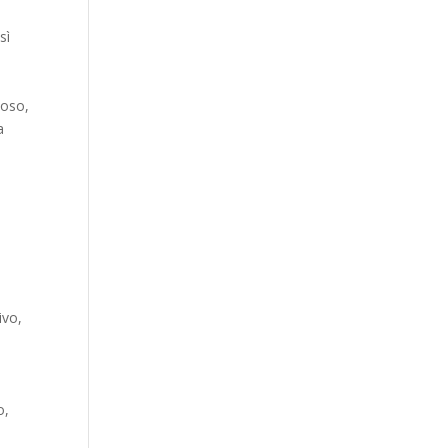
sì
toso,
a
ivo,
o,