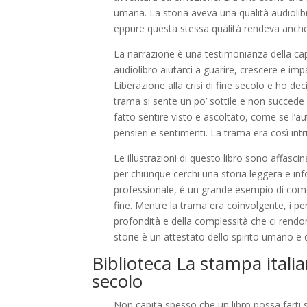
umana. La storia aveva una qualità audiolib
eppure questa stessa qualità rendeva anche 
La narrazione è una testimonianza della c
audiolibro aiutarci a guarire, crescere e im
Liberazione alla crisi di fine secolo e ho de
trama si sente un po’ sottile e non succed
fatto sentire visto e ascoltato, come se l
pensieri e sentimenti. La trama era così int
Le illustrazioni di questo libro sono affascin
per chiunque cerchi una storia leggera e in
professionale, è un grande esempio di come 
fine. Mentre la trama era coinvolgente, i pe
profondità e della complessità che ci rendo
storie è un attestato dello spirito umano e
Biblioteca La stampa italian
secolo
Non capita spesso che un libro possa farti s