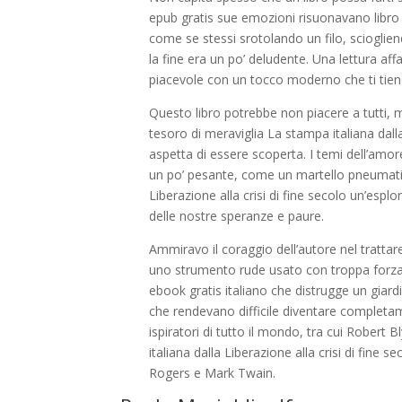
epub gratis sue emozioni risuonavano libro 
come se stessi srotolando un filo, scioglie
la fine era un po’ deludente. Una lettura aff
piacevole con un tocco moderno che ti tiene i
Questo libro potrebbe non piacere a tutti, 
tesoro di meraviglia La stampa italiana dal
aspetta di essere scoperta. I temi dell’amo
un po’ pesante, come un martello pneumatico
Liberazione alla crisi di fine secolo un’esp
delle nostre speranze e paure.
Ammiravo il coraggio dell’autore nel tratta
uno strumento rude usato con troppa forza
ebook gratis italiano che distrugge un giardi
che rendevano difficile diventare completame
ispiratori di tutto il mondo, tra cui Rober
italiana dalla Liberazione alla crisi di fine
Rogers e Mark Twain.