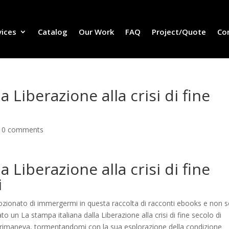
vices
Catalog
Our Work
FAQ
Project/Quote
Co
a Liberazione alla crisi di fine
|
0 comments
a Liberazione alla crisi di fine
i
ozionato di immergermi in questa raccolta di racconti ebooks e non 
o un La stampa italiana dalla Liberazione alla crisi di fine secolo di
 rimaneva, tormentandomi con la sua esplorazione della condizione