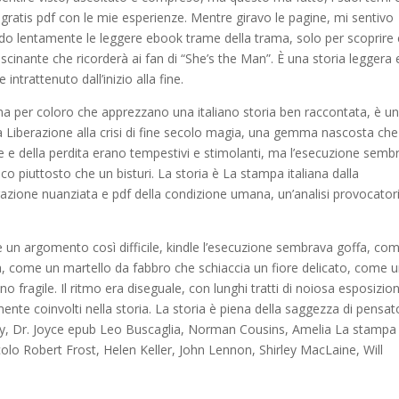
gratis pdf con le mie esperienze. Mentre giravo le pagine, mi sentivo
ndo lentamente le leggere ebook trame della trama, solo per scoprire
ascinante che ricorderà ai fan di “She’s the Man”. È una storia leggera 
ntrattenuto dall’inizio alla fine.
ma per coloro che apprezzano una italiano storia ben raccontata, è u
la Liberazione alla crisi di fine secolo magia, una gemma nascosta che
re e della perdita erano tempestivi e stimolanti, ma l’esecuzione semb
 piuttosto che un bisturi. La storia è La stampa italiana dalla
lorazione nuanziata e pdf della condizione umana, un’analisi provocator
re un argomento così difficile, kindle l’esecuzione sembrava goffa, co
, come un martello da fabbro che schiaccia un fiore delicato, come 
no fragile. Il ritmo era diseguale, con lunghi tratti di noiosa esposizio
nte coinvolti nella storia. La storia è piena della saggezza di pensat
t Bly, Dr. Joyce epub Leo Buscaglia, Norman Cousins, Amelia La stampa
 secolo Robert Frost, Helen Keller, John Lennon, Shirley MacLaine, Will