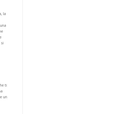
, la
 una
ine
le
 si
he ti
na
 e un