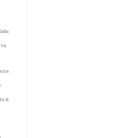
Our Work
Our Clients
dalla
i ha
ziosa
e
ta di
e