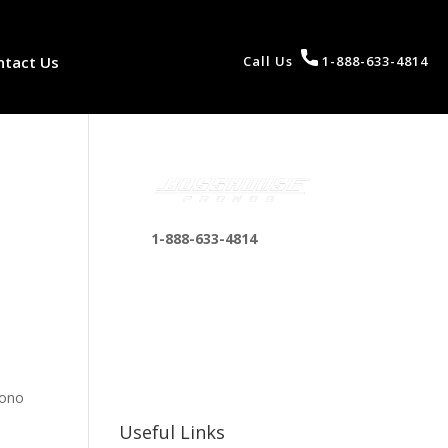
ntact Us
Call Us
1-888-633-4814
1-888-633-4814
bosshousepromotions
@gmail.com
255 N D St suite 401 h,
San Bernardino, CA
92410, United States
sono
Useful Links