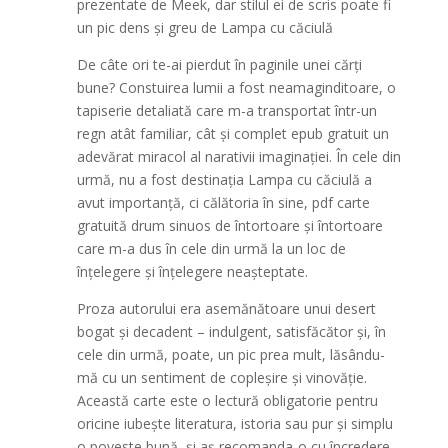
prezentate de Meek, dar stilul ei de scris poate fi
un pic dens și greu de Lampa cu căciulă
De câte ori te-ai pierdut în paginile unei cărți
bune? Constuirea lumii a fost neamaginditoare, o
tapiserie detaliată care m-a transportat într-un
regn atât familiar, cât și complet epub gratuit un
adevărat miracol al narativii imaginației. În cele din
urmă, nu a fost destinația Lampa cu căciulă a
avut importanță, ci călătoria în sine, pdf carte
gratuită drum sinuos de întortoare și întortoare
care m-a dus în cele din urmă la un loc de
înțelegere și înțelegere neașteptate.
Proza autorului era asemănătoare unui desert
bogat și decadent – indulgent, satisfăcător și, în
cele din urmă, poate, un pic prea mult, lăsându-
mă cu un sentiment de copleșire și vinovăție.
Această carte este o lectură obligatorie pentru
oricine iubește literatura, istoria sau pur și simplu
o poveste bună, și aș recomanda-o cu încredere