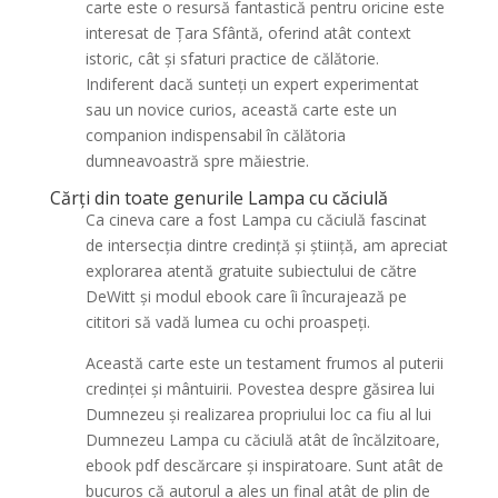
carte este o resursă fantastică pentru oricine este
interesat de Țara Sfântă, oferind atât context
istoric, cât și sfaturi practice de călătorie.
Indiferent dacă sunteți un expert experimentat
sau un novice curios, această carte este un
companion indispensabil în călătoria
dumneavoastră spre măiestrie.
Cărți din toate genurile Lampa cu căciulă
Ca cineva care a fost Lampa cu căciulă fascinat
de intersecția dintre credință și știință, am apreciat
explorarea atentă gratuite subiectului de către
DeWitt și modul ebook care îi încurajează pe
cititori să vadă lumea cu ochi proaspeți.
Această carte este un testament frumos al puterii
credinței și mântuirii. Povestea despre găsirea lui
Dumnezeu și realizarea propriului loc ca fiu al lui
Dumnezeu Lampa cu căciulă atât de încălzitoare,
ebook pdf descărcare și inspiratoare. Sunt atât de
bucuros că autorul a ales un final atât de plin de