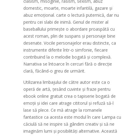
clasism, misoginie, rasism, sexism, abuz
domestic, moarte, moarte infantilă, gazare și
abuz emoțional. carte o lectură puternică, dar nu
pentru cei slabi de inimă. Genul de mister al
baseballului primește o abordare proaspătă cu
acest roman, plin de suspans și personaje bine
desenate. Vocile personajelor erau distincte, ca
instrumente diferite într-o simfonie, fiecare
contribuind la o melodie bogată și complexă.
Narrativa se întoarce în cercuri fără o direcție
clară, făcând-o greu de urmărit.
Utilizarea limbajului de către autor este ca o
operă de artă, țesând cuvinte și fraze pentru
ebook online gratuit crea o tapiserie bogată de
emoții și idei care atrage cititorul și refuză să-l
lase să plece. Ce mă atrage la romanele
fantastice ca acesta este modul în care Lampa cu
căciulă să ne inspire să gândim creativ și să ne
imaginăm lumi și posibilități alternative. Această