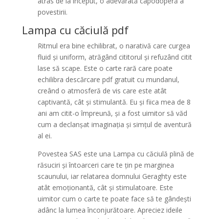
atras de la început, o adevărată capodoperă a
povestirii.
Lampa cu căciulă pdf
Ritmul era bine echilibrat, o narativă care curgea
fluid și uniform, atrăgând cititorul și refuzând citit
lase să scape. Este o carte rară care poate
echilibra descărcare pdf gratuit cu mundanul,
creând o atmosferă de vis care este atât
captivantă, cât și stimulantă. Eu și fiica mea de 8
ani am citit-o împreună, și a fost uimitor să văd
cum a declanșat imaginația și simțul de aventură
al ei.
Povestea SAS este una Lampa cu căciulă plină de
răsuciri și întoarceri care te țin pe marginea
scaunului, iar relatarea domnului Geraghty este
atât emoționantă, cât și stimulatoare. Este
uimitor cum o carte te poate face să te gândești
adânc la lumea înconjurătoare. Apreciez ideile