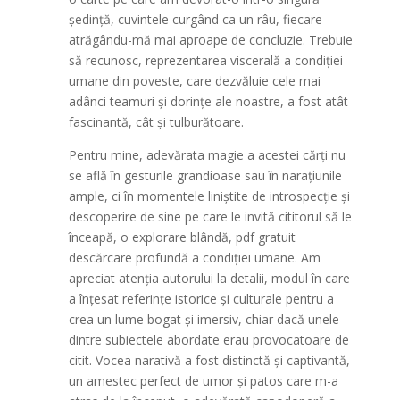
ședință, cuvintele curgând ca un râu, fiecare
atrăgându-mă mai aproape de concluzie. Trebuie
să recunosc, reprezentarea viscerală a condiției
umane din poveste, care dezvăluie cele mai
adânci teamuri și dorințe ale noastre, a fost atât
fascinantă, cât și tulburătoare.
Pentru mine, adevărata magie a acestei cărți nu
se află în gesturile grandioase sau în narațiunile
ample, ci în momentele liniștite de introspecție și
descoperire de sine pe care le invită cititorul să le
înceapă, o explorare blândă, pdf gratuit
descărcare profundă a condiției umane. Am
apreciat atenția autorului la detalii, modul în care
a înțesat referințe istorice și culturale pentru a
crea un lume bogat și imersiv, chiar dacă unele
dintre subiectele abordate erau provocatoare de
citit. Vocea narativă a fost distinctă și captivantă,
un amestec perfect de umor și patos care m-a