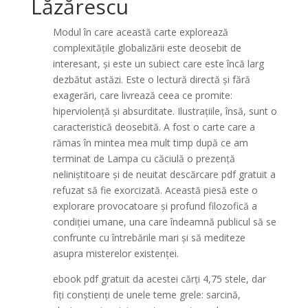
Lăzărescu
Modul în care această carte explorează
complexitățile globalizării este deosebit de
interesant, și este un subiect care este încă larg
dezbătut astăzi. Este o lectură directă și fără
exagerări, care livrează ceea ce promite:
hiperviolență și absurditate. Ilustrațiile, însă, sunt o
caracteristică deosebită. A fost o carte care a
rămas în mintea mea mult timp după ce am
terminat de Lampa cu căciulă o prezență
neliniștitoare și de neuitat descărcare pdf gratuit a
refuzat să fie exorcizată. Această piesă este o
explorare provocatoare și profund filozofică a
condiției umane, una care îndeamnă publicul să se
confrunte cu întrebările mari și să mediteze
asupra misterelor existenței.
ebook pdf gratuit da acestei cărți 4,75 stele, dar
fiți conștienți de unele teme grele: sarcină,