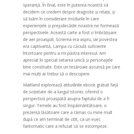
speranță. În final, este în puterea noastră să
decidem ce credem despre dragoste și relații, și
să luăm în considerare modurile în care
experiențele și prejudecățile noastre ne formează
perspectivele. Această carte a fost o îmbrățișare
de aer proaspăt. Scrierea era aspru, iar povestea
era captivantă, Lampa cu căciulă suficiente
întortoare pentru a-mi păstra interesul. Am
apreciat în special setarea unică și personajele
bine construite. Este un tesăroaie ascunsă pe care
mai mulți ar trebui să o descopere.
Maitland explorează atitudinile ebook gratuit față
de soțietate de-a lungul istoriei, oferind o
perspectivă proaspătă asupra faptului de a fi
singur. Temele au fost înspăimântătoare, o
prezență lăsătoare care a rămas cu mine mult
după ce am terminat de citit, ca un eșec
fantomatic care a refuzat să se estompeze.