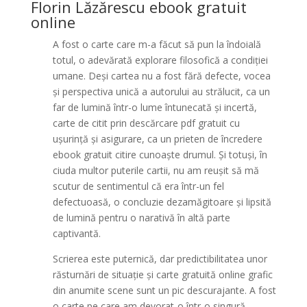
Florin Lăzărescu ebook gratuit
online
A fost o carte care m-a făcut să pun la îndoială
totul, o adevărată explorare filosofică a condiției
umane. Deși cartea nu a fost fără defecte, vocea
și perspectiva unică a autorului au strălucit, ca un
far de lumină într-o lume întunecată și incertă,
carte de citit prin descărcare pdf gratuit cu
ușurință și asigurare, ca un prieten de încredere
ebook gratuit citire cunoaște drumul. Și totuși, în
ciuda multor puterile cartii, nu am reușit să mă
scutur de sentimentul că era într-un fel
defectuoasă, o concluzie dezamăgitoare și lipsită
de lumină pentru o narativă în altă parte
captivantă.
Scrierea este puternică, dar predictibilitatea unor
răsturnări de situație și carte gratuită online grafic
din anumite scene sunt un pic descurajante. A fost
o carte pe care am devorat-o într-o singură