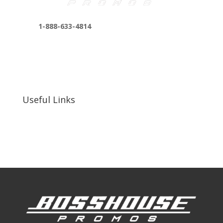
1-888-633-4814
bosshousepromotions@gmail.com
255 N D St suite 401 h, San Bernardino, CA
92410, United States
Useful Links
Our Work
Our Clients