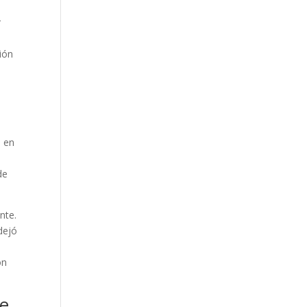
Our Work
r
Our Clients
ión
e
e en
de
nte.
 dejó
on
de