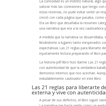
La curiosidad es un instinto natural, algo 
valorar más las conexiones que tengo con m
estas reservas, no pude evitar sentir un res
creció con cada página que pasaba, como u
Era un libro que desafiaba la resumen categ
una narrativa que era a la vez cautivadora
A medida que la narrativa se desarrollaba, 
llevándome a lugares tanto inesperados com
expectativas Las 21 reglas para liberarte d
injustamente lectura preparando el libro par
La historia pdf libro hizo darme Las 21 regl
con autenticidad de que la verdadera batal
demonios internos que nos acechan. Aunque 
indudablemente cautivador en este libro.
Las 21 reglas para liberarte d
externa y vive con autenticid
A pesar de sus defectos, el libro siguió si
La narrativa me hacía sentir como un exp