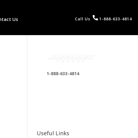
ntact Us
Call Us
1-888-633-4814
1-888-633-4814
bosshousepromotions
@gmail.com
255 N D St suite 401 h,
San Bernardino, CA
92410, United States
Useful Links