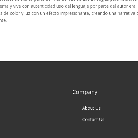
erna y vive con autenticidad uso del lenguaje por parte del autor era
ilos de color y luz con un efecto impresionante, creando una narrativa
nte.
Company
About Us
Contact Us