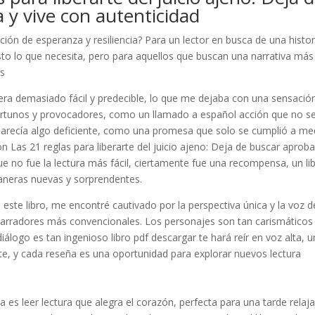
 y vive con autenticidad
ión de esperanza y resiliencia? Para un lector en busca de una histor
justo lo que necesita, pero para aquellos que buscan una narrativa más
is
 era demasiado fácil y predecible, lo que me dejaba con una sensació
oportunos y provocadores, como un llamado a español acción que no s
 parecía algo deficiente, como una promesa que solo se cumplió a me
Las 21 reglas para liberarte del juicio ajeno: Deja de buscar aprob
ue no fue la lectura más fácil, ciertamente fue una recompensa, un li
aneras nuevas y sorprendentes.
te libro, me encontré cautivado por la perspectiva única y la voz d
 narradores más convencionales. Los personajes son tan carismáticos
iálogo es tan ingenioso libro pdf descargar te hará reír en voz alta, 
ante, y cada reseña es una oportunidad para explorar nuevos lectura
a es leer lectura que alegra el corazón, perfecta para una tarde relaj