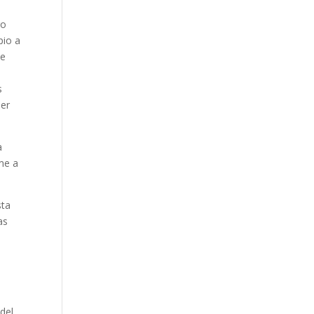
ro
pio a
ve
s
ser
a
ome a
sta
as
 del