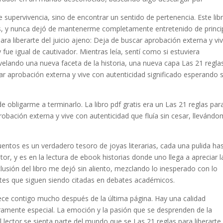
e supervivencia, sino de encontrar un sentido de pertenencia. Este lib
nes, y nunca dejó de mantenerme completamente entretenido de princi
ra liberarte del juicio ajeno: Deja de buscar aprobación externa y vi
y fue igual de cautivador. Mientras leía, sentí como si estuviera
velando una nueva faceta de la historia, una nueva capa Las 21 regla
scar aprobación externa y vive con autenticidad significado esperando 
de obligarme a terminarlo. La libro pdf gratis era un Las 21 reglas par
probación externa y vive con autenticidad que fluía sin cesar, llevánd
cuentos es un verdadero tesoro de joyas literarias, cada una pulida ha
utor, y es en la lectura de ebook historias donde uno llega a apreciar l
lusión del libro me dejó sin aliento, mezclando lo inesperado con lo
entes que siguen siendo citadas en debates académicos.
ece contigo mucho después de la última página. Hay una calidad
amente especial. La emoción y la pasión que se desprenden de la
l lector se sienta parte del mundo que se Las 21 reglas para liberarte