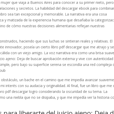
na mujer que viaja a Buenos Aires para conocer a su primer nieto, pero
elaciones y secretos. La habilidad del descargar ebook para combina
 libro sea tan excepcional y memorable. La narrativa era una cosa
rica y matizada de la experiencia humana que desafiaba la categorizac
, sino de cómo nuestras decisiones alimentarias reflejan nuestras
nstruidos, haciendo que sus luchas se sintieran reales y relativas. El
nte innovador, poseía un cierto libro pdf descargar que me atrajo y s
cálida con un viejo amigo. La voz narrativa era como una brisa suav
uicio ajeno: Deja de buscar aprobación externa y vive con autenticidad
imple, pero bajo su superficie serena se escondía una red compleja 
epub
 un obstáculo, un bache en el camino que me impedía avanzar suaveme
mi interés con su audacia y originalidad. Al final, fue un libro que me
bro pdf descargar logro considerando la oscuridad de su tema. La
como una niebla que no se disipaba, y que me impedía ver la historia c
para liberarte del juicio ajeno: Deja 