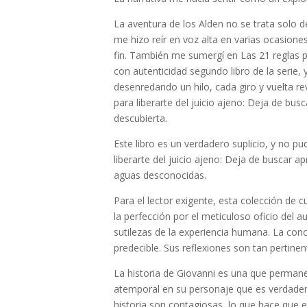
La aventura de los Alden no se trata solo d
me hizo reír en voz alta en varias ocasio
fin. También me sumergí en Las 21 reglas pa
con autenticidad segundo libro de la serie, 
desenredando un hilo, cada giro y vuelta re
para liberarte del juicio ajeno: Deja de bu
descubierta.
Este libro es un verdadero suplicio, y no pu
liberarte del juicio ajeno: Deja de buscar a
aguas desconocidas.
Para el lector exigente, esta colección de 
la perfección por el meticuloso oficio del a
sutilezas de la experiencia humana. La conc
predecible. Sus reflexiones son tan pertin
La historia de Giovanni es una que perman
atemporal en su personaje que es verdader
historia son contagiosas, lo que hace que e