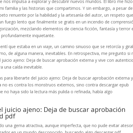
que nos impulsa a explorar y descubrir nuevos mundos. El libro me hizo
i familia y las historias que compartimos. Y sin embargo, a pesar de
peto renuente por la habilidad y la artesanía del autor, un respeto qu
n fuego lento que finalmente se gratis en un incendio de comprensió
orización, mezclando elementos de ciencia ficción, fantasía y terror 
 y profundamente inquietante.
sentí que estaba en un viaje, un camino sinuoso que se retorcía y gira
o, de alguna manera, inevitables. En retrospectiva, me pregunto si 
el juicio ajeno: Deja de buscar aprobación externa y vive con autentic
a una caída inevitable.
as para liberarte del juicio ajeno: Deja de buscar aprobación externa y
la no es contra los monstruos externos, sino contra descargar epub
no haya sido la lectura más pulida o refinada, había algo
el juicio ajeno: Deja de buscar aprobación
ad pdf
endo una gema atractiva, aunque imperfecta, que no pude evitar atesor
lorador en un mundo desconocido, buscando algo descargar pdf