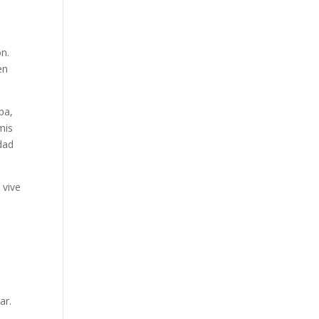
e
n.
en
ba,
mis
idad
 vive
ar.