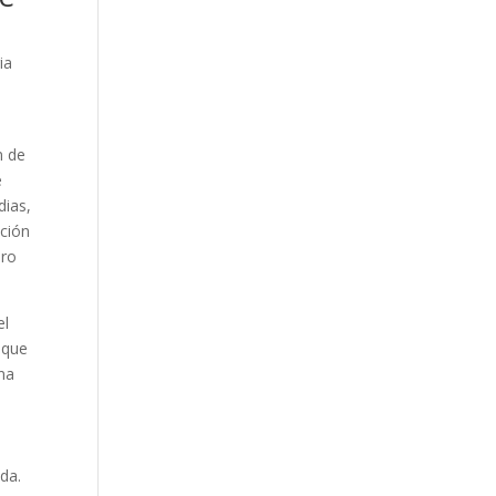
ia
n de
e
dias,
ación
bro
el
 que
una
ada.