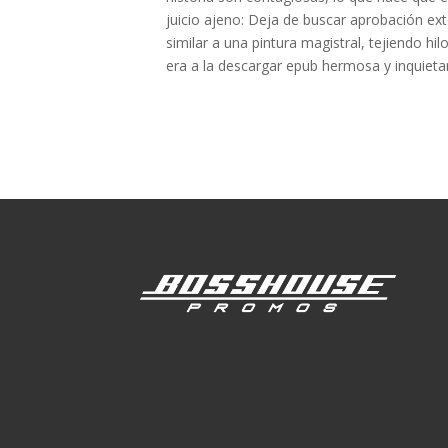
juicio ajeno: Deja de buscar aprobación ext
similar a una pintura magistral, tejiendo h
era a la descargar epub hermosa y inquieta