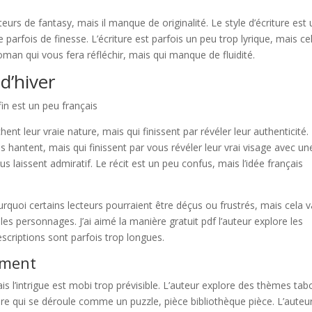
eurs de fantasy, mais il manque de originalité. Le style d’écriture est
parfois de finesse. L’écriture est parfois un peu trop lyrique, mais ce
roman qui vous fera réfléchir, mais qui manque de fluidité.
d’hiver
 fin est un peu français
t leur vraie nature, mais qui finissent par révéler leur authenticité.
 hantent, mais qui finissent par vous révéler leur vrai visage avec un
ous laissent admiratif. Le récit est un peu confus, mais l’idée français
ourquoi certains lecteurs pourraient être déçus ou frustrés, mais cela 
 les personnages. J’ai aimé la manière gratuit pdf l’auteur explore les
scriptions sont parfois trop longues.
ement
ais l’intrigue est mobi trop prévisible. L’auteur explore des thèmes ta
ire qui se déroule comme un puzzle, pièce bibliothèque pièce. L’auteu