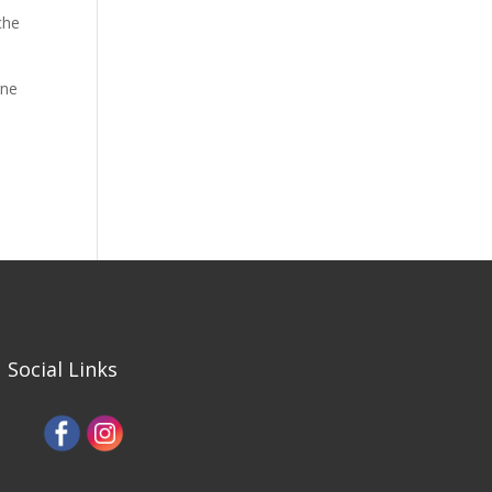
che
gne
Social Links