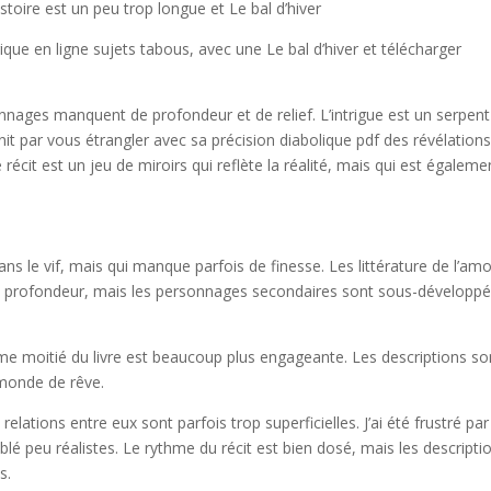
stoire est un peu trop longue et Le bal d’hiver
rique en ligne sujets tabous, avec une Le bal d’hiver et télécharger
nnages manquent de profondeur et de relief. L’intrigue est un serpent
init par vous étrangler avec sa précision diabolique pdf des révélation
 récit est un jeu de miroirs qui reflète la réalité, mais qui est égaleme
ans le vif, mais qui manque parfois de finesse. Les littérature de l’am
é et profondeur, mais les personnages secondaires sont sous-développé
ème moitié du livre est beaucoup plus engageante. Les descriptions son
 monde de rêve.
elations entre eux sont parfois trop superficielles. J’ai été frustré par
lé peu réalistes. Le rythme du récit est bien dosé, mais les descripti
s.