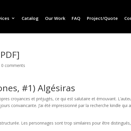
vices
Catalog
Our Work
FAQ
Project/Quote
Co
-PDF]
|
0 comments
Jones, #1) Algésiras
ropres croyances et préjugés, ce qui est salutaire et émouvant. L’aute
jours convaincante. J’ai été impressionné par la recherche kindle qui 
its structurée. Les personnages sont trop similaires pour être distingués