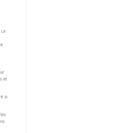
 Le
s
nt
our
s et
t si
 les
ons