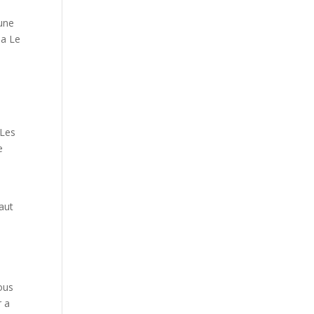
Our Work
 une
Our Clients
la Le
 Les
e
vaut
bous
r a