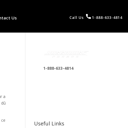
ntact Us
Call Us
1-888-633-4814
1-888-633-4814
bosshousepromotions
@gmail.com
255 N D St suite 401 h,
ur a
San Bernardino, CA
a dû
92410, United States
, ce
Useful Links