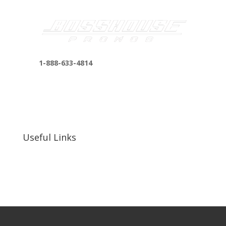
1-888-633-4814
bosshousepromotions@gmail.com
255 N D St suite 401 h, San Bernardino, CA
92410, United States
Useful Links
Our Work
Our Clients