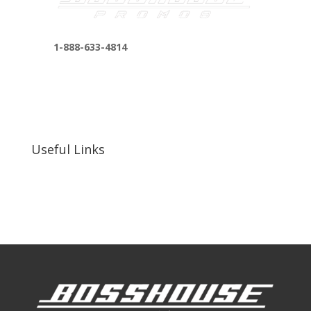
1-888-633-4814
bosshousepromotions@gmail.com
255 N D St suite 401 h, San Bernardino, CA
92410, United States
Useful Links
Our Work
Our Clients