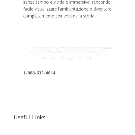
senza tempo è vivida e immersiva, rendendo
facile visualizzare l’ambientazione e diventare
completamente coinvolti nella storia.
1-888-633-4814
bosshousepromotions@gmail.com
255 N D St suite 401 h, San Bernardino, CA
92410, United States
Useful Links
Our Work