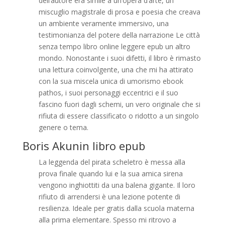
dell’autore era simile a un’opera d’arte, un
miscuglio magistrale di prosa e poesia che creava
un ambiente veramente immersivo, una
testimonianza del potere della narrazione Le città
senza tempo libro online leggere epub un altro
mondo. Nonostante i suoi difetti, il libro è rimasto
una lettura coinvolgente, una che mi ha attirato
con la sua miscela unica di umorismo ebook
pathos, i suoi personaggi eccentrici e il suo
fascino fuori dagli schemi, un vero originale che si
rifiuta di essere classificato o ridotto a un singolo
genere o tema.
Boris Akunin libro epub
La leggenda del pirata scheletro è messa alla
prova finale quando lui e la sua amica sirena
vengono inghiottiti da una balena gigante. Il loro
rifiuto di arrendersi è una lezione potente di
resilienza. Ideale per gratis dalla scuola materna
alla prima elementare. Spesso mi ritrovo a