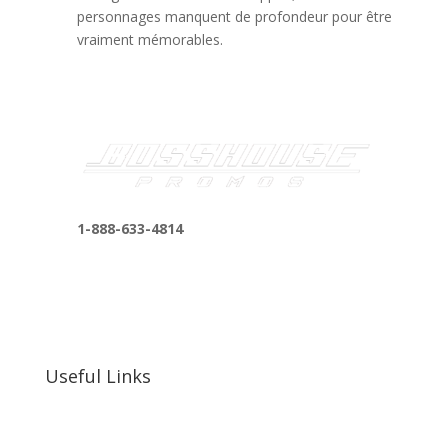
personnages manquent de profondeur pour être
vraiment mémorables.
1-888-633-4814
bosshousepromotions@gmail.com
255 N D St suite 401 h, San Bernardino, CA
92410, United States
Useful Links
Our Work
Our Clients