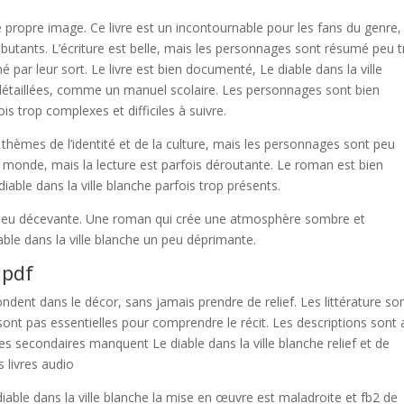
e propre image. Ce livre est un incontournable pour les fans du genre,
 débutants. L’écriture est belle, mais les personnages sont résumé peu 
 par leur sort. Le livre est bien documenté, Le diable dans la ville
 détaillées, comme un manuel scolaire. Les personnages sont bien
s trop complexes et difficiles à suivre.
es thèmes de l’identité et de la culture, mais les personnages sont peu
 monde, mais la lecture est parfois déroutante. Le roman est bien
iable dans la ville blanche parfois trop présents.
 un peu décevante. Une roman qui crée une atmosphère sombre et
able dans la ville blanche un peu déprimante.
 pdf
ent dans le décor, sans jamais prendre de relief. Les littérature so
e sont pas essentielles pour comprendre le récit. Les descriptions sont 
s secondaires manquent Le diable dans la ville blanche relief et de
s livres audio
able dans la ville blanche la mise en œuvre est maladroite et fb2 de