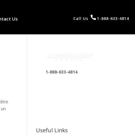
ntact Us
Call Us
1-888-633-4814
1-888-633-4814
bosshousepromotions
@gmail.com
255 N D St suite 401 h,
 être
San Bernardino, CA
 un
92410, United States
Useful Links