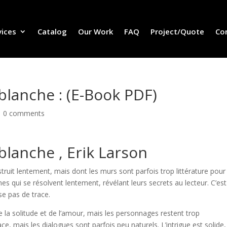
vices
Catalog
Our Work
FAQ
Project/Quote
Co
 blanche : (E-Book PDF)
|
0 comments
 blanche , Erik Larson
nstruit lentement, mais dont les murs sont parfois trop littérature pour
 qui se résolvent lentement, révélant leurs secrets au lecteur. C’est
se pas de trace.
e la solitude et de l’amour, mais les personnages restent trop
ce, mais les dialogues sont parfois peu naturels. L’intrigue est solide,