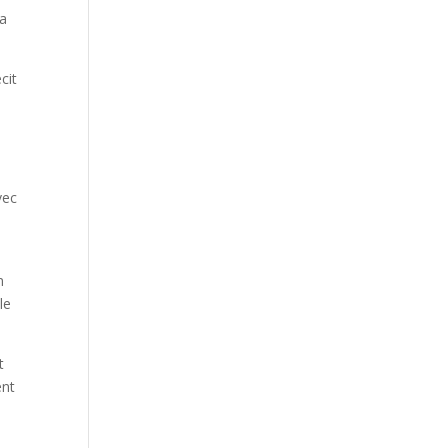
Our Work
’a
Our Clients
cit
vec
n
le
t
ent