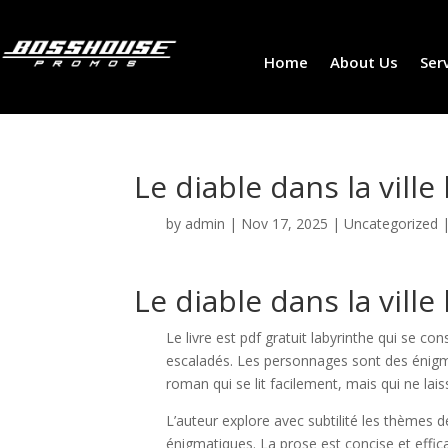
Home
About Us
Ser
Le diable dans la ville
by
admin
|
Nov 17, 2025
|
Uncategorized
Le diable dans la ville
Le livre est pdf gratuit labyrinthe qui se co
escaladés. Les personnages sont des énigmes
roman qui se lit facilement, mais qui ne lais
L’auteur explore avec subtilité les thèmes d
énigmatiques. La prose est concise et effica