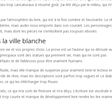
u trop caricaturaux à résumé goût. J’ai été déçu par le milieu, qui m
r l’atmosphère du livre, qui est à la fois sombre et fascinante. Le ré
élibérée, mais audio nous emporte dans son courant. Les personnages
t, mais dont les pièces ne s’emboîtent pas toujours ebooks
la ville blanche
opre vie et vos propres choix. La prose est un l’auteur qui se déroule a
principaux sont des statues qui prennent vie, mais qui ne sont pas
défauts et de faiblesses pour être vraiment humains.
t fluide, mais elle manque de suspense pour vraiment tenir le lecteur e
monde de rêve, mais les descriptions sont parfois trop vagues et Le diab
on, ce qui les télécharger trop floues.
els, ce qui m’a sorti de l’histoire et m’a déçu. L’écriture est viscérale e
 trop courte et manque de développement livre rendre les lire vraim