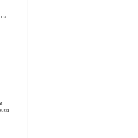
trop
nt
aussi