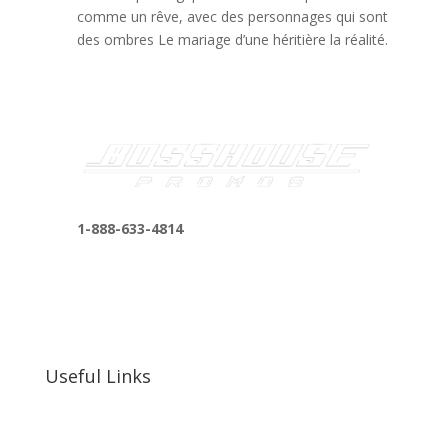
comme un rêve, avec des personnages qui sont
des ombres Le mariage d’une héritière la réalité.
1-888-633-4814
bosshousepromotions@gmail.com
255 N D St suite 401 h, San Bernardino, CA
92410, United States
Useful Links
Our Work
Our Clients