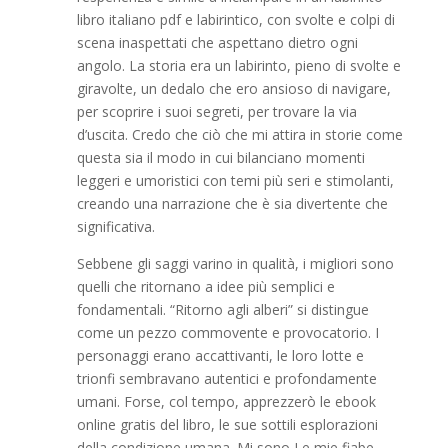
libro italiano pdf e labirintico, con svolte e colpi di
scena inaspettati che aspettano dietro ogni
angolo. La storia era un labirinto, pieno di svolte e
giravolte, un dedalo che ero ansioso di navigare,
per scoprire i suoi segreti, per trovare la via
d’uscita. Credo che ciò che mi attira in storie come
questa sia il modo in cui bilanciano momenti
leggeri e umoristici con temi più seri e stimolanti,
creando una narrazione che è sia divertente che
significativa.
Sebbene gli saggi varino in qualità, i migliori sono
quelli che ritornano a idee più semplici e
fondamentali. “Ritorno agli alberi” si distingue
come un pezzo commovente e provocatorio. I
personaggi erano accattivanti, le loro lotte e
trionfi sembravano autentici e profondamente
umani. Forse, col tempo, apprezzerò le ebook
online gratis del libro, le sue sottili esplorazioni
della condizione umana. Mi sono Le mie fiabe