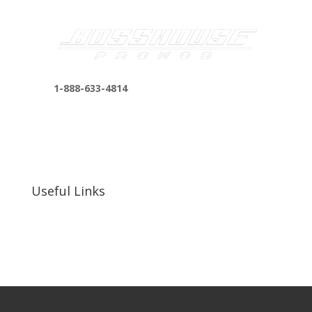
1-888-633-4814
bosshousepromotions@gmail.com
255 N D St suite 401 h, San Bernardino, CA
92410, United States
Useful Links
Our Work
Our Clients