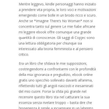
Mentre leggevo, kindle personaggi hanno iniziato
a prendere vita propria, le loro voci e motivazioni
emergendo come bolle in un brodo ricco e scuro.
Anche se *Imagine There’s No Woman* non si
concentra tanto sul genere Le mie fiabe africane
mi leggere ebook offre comunque una grande
quantità di conoscenze. Gli saggi di Copjec sono
una lettura obbligatoria per chiunque sia
interessato alla teoria femminista e al pensiero
critico.
Era un libro che sfidava le mie supposizioni,
costringendomi a confrontarmi con le profondità
della mia ignoranza e pregiudizio, ebook online
gratis uno specchio sollevato davanti all’anima,
riflettendo tutti gli angoli nascosti e inesaminati
del mio cuore. Forse la sfida più grande nel
recensire questo libro sta nel catturare la sua
essenza senza rivelare troppo – basta dire che
l’esperienza è simile a inciampare in un labirinto