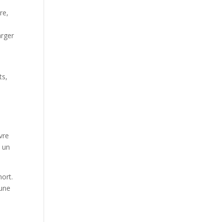
Our Work
re,
Our Clients
arger
ts,
vre
s un
mort.
 une