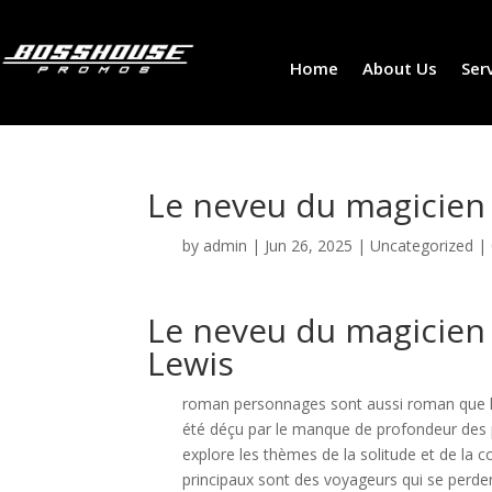
Home
About Us
Ser
Le neveu du magicien 
by
admin
|
Jun 26, 2025
|
Uncategorized
|
Le neveu du magicien 
Lewis
roman personnages sont aussi roman que la v
été déçu par le manque de profondeur des p
explore les thèmes de la solitude et de la
principaux sont des voyageurs qui se perden