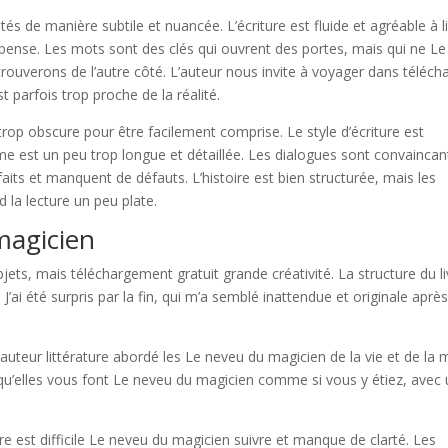
s de manière subtile et nuancée. L’écriture est fluide et agréable à li
spense. Les mots sont des clés qui ouvrent des portes, mais qui ne Le
ouverons de l’autre côté. L’auteur nous invite à voyager dans téléch
 parfois trop proche de la réalité.
 trop obscure pour être facilement comprise. Le style d’écriture est
ême est un peu trop longue et détaillée. Les dialogues sont convaincan
aits et manquent de défauts. L’histoire est bien structurée, mais les
 la lecture un peu plate.
magicien
bjets, mais téléchargement gratuit grande créativité. La structure du li
ai été surpris par la fin, qui m’a semblé inattendue et originale aprè
auteur littérature abordé les Le neveu du magicien de la vie et de la 
s qu’elles vous font Le neveu du magicien comme si vous y étiez, avec
oire est difficile Le neveu du magicien suivre et manque de clarté. Les