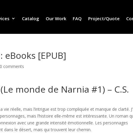
vices
Catalog
Our Work
FAQ
Project/Quote
Co
: eBooks [EPUB]
0 comments
(Le monde de Narnia #1) – C.S.
ie réelle, mais l’intrigue est trop compliquée et manque de clarté. J’
ersonnages, mais l’histoire elle-même est intéressante. Un roman q
 connexion avec une grande intensité émotionnelle. Les personnages
t dans le désert, mais qui trouvent leur chemin.