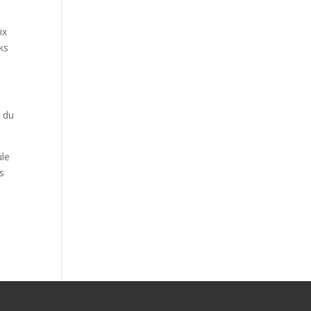
ix
ks
u du
ule
is