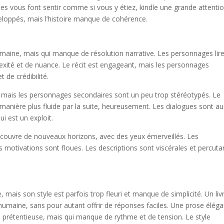
elles vous font sentir comme si vous y étiez, kindle une grande attenti
eloppés, mais l’histoire manque de cohérence.
umaine, mais qui manque de résolution narrative. Les personnages lir
xité et de nuance. Le récit est engageant, mais les personnages
 de crédibilité.
, mais les personnages secondaires sont un peu trop stéréotypés. Le
e manière plus fluide par la suite, heureusement. Les dialogues sont au
ui est un exploit.
couvre de nouveaux horizons, avec des yeux émerveillés. Les
motivations sont floues. Les descriptions sont viscérales et percuta
mais son style est parfois trop fleuri et manque de simplicité. Un liv
 humaine, sans pour autant offrir de réponses faciles. Une prose élég
être prétentieuse, mais qui manque de rythme et de tension. Le style