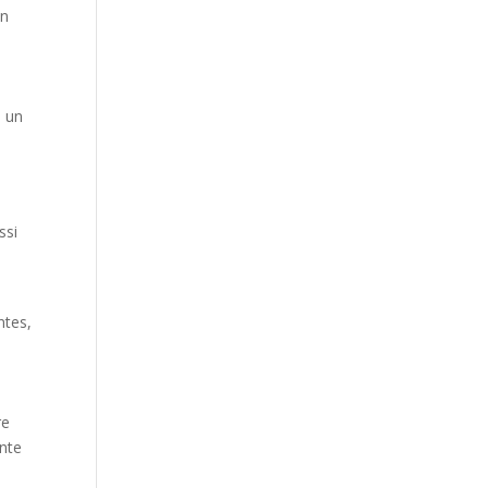
on
e un
ssi
ntes,
re
ante