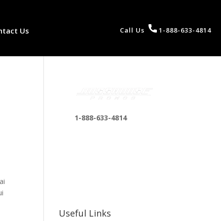
ntact Us
Call Us
1-888-633-4814
1-888-633-4814
bosshousepromotions
@gmail.com
255 N D St suite 401 h,
San Bernardino, CA
ai
92410, United States
ui
Useful Links