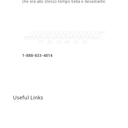
che era allo stesso tempo bella e devastante.
1-888-633-4814
bosshousepromotions@gmail.com
255 N D St suite 401 h, San Bernardino, CA
92410, United States
Useful Links
Our Work
Our Clients