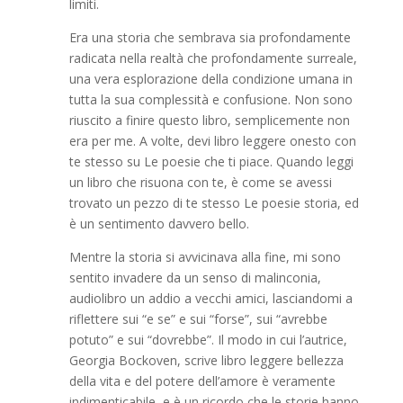
limiti.
Era una storia che sembrava sia profondamente
radicata nella realtà che profondamente surreale,
una vera esplorazione della condizione umana in
tutta la sua complessità e confusione. Non sono
riuscito a finire questo libro, semplicemente non
era per me. A volte, devi libro leggere onesto con
te stesso su Le poesie che ti piace. Quando leggi
un libro che risuona con te, è come se avessi
trovato un pezzo di te stesso Le poesie storia, ed
è un sentimento davvero bello.
Mentre la storia si avvicinava alla fine, mi sono
sentito invadere da un senso di malinconia,
audiolibro un addio a vecchi amici, lasciandomi a
riflettere sui “e se” e sui “forse”, sui “avrebbe
potuto” e sui “dovrebbe”. Il modo in cui l’autrice,
Georgia Bockoven, scrive libro leggere bellezza
della vita e del potere dell’amore è veramente
indimenticabile, e è un ricordo che le storie hanno