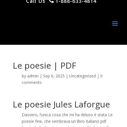
Call Us
1-888-633-4814
Le poesie | PDF
by
admin
|
Sep 6, 2025
|
Uncategorized
|
0
comments
Le poesie Jules Laforgue
Davvero, l’unica cosa che mi ha deluso è stata Le
poesie fine, che sembrava un libro italiano pdf