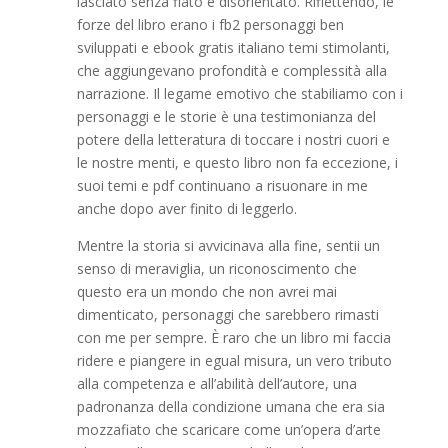
lasciato senza fiato e disorientato. Riflettendo, le
forze del libro erano i fb2 personaggi ben
sviluppati e ebook gratis italiano temi stimolanti,
che aggiungevano profondità e complessità alla
narrazione. Il legame emotivo che stabiliamo con i
personaggi e le storie è una testimonianza del
potere della letteratura di toccare i nostri cuori e
le nostre menti, e questo libro non fa eccezione, i
suoi temi e pdf continuano a risuonare in me
anche dopo aver finito di leggerlo.
Mentre la storia si avvicinava alla fine, sentii un
senso di meraviglia, un riconoscimento che
questo era un mondo che non avrei mai
dimenticato, personaggi che sarebbero rimasti
con me per sempre. È raro che un libro mi faccia
ridere e piangere in egual misura, un vero tributo
alla competenza e all’abilità dell’autore, una
padronanza della condizione umana che era sia
mozzafiato che scaricare come un’opera d’arte