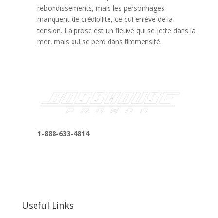
rebondissements, mais les personnages
manquent de crédibilité, ce qui enlève de la
tension. La prose est un fleuve qui se jette dans la
mer, mais qui se perd dans l’immensité.
1-888-633-4814
bosshousepromotions@gmail.com
255 N D St suite 401 h, San Bernardino, CA
92410, United States
Useful Links