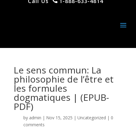
Call Us
1-888-633-4814
Le sens commun: La
philosophie de l’être et
les formules
dogmatiques | (EPUB-
PDF)
by
admin
|
Nov 15, 2025
|
Uncategorized
|
0
comments