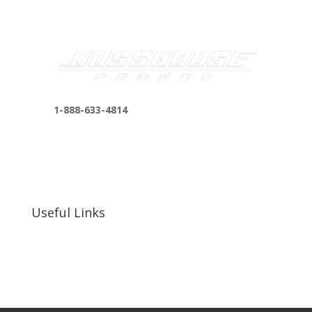
1-888-633-4814
bosshousepromotions@gmail.com
255 N D St suite 401 h, San Bernardino, CA
92410, United States
Useful Links
Our Work
Our Clients