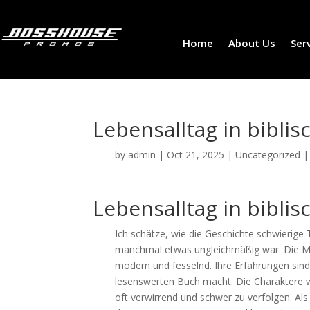
Home
About Us
Ser
Lebensalltag in biblis
by
admin
|
Oct 21, 2025
|
Uncategorized
Lebensalltag in biblis
Ich schätze, wie die Geschichte schwierig
manchmal etwas ungleichmäßig war. Die Memo
modern und fesselnd. Ihre Erfahrungen sin
lesenswerten Buch macht. Die Charaktere 
oft verwirrend und schwer zu verfolgen. Als