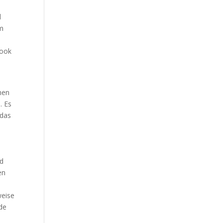
d
um
book
chen
. Es
 das
nd
en
weise
de