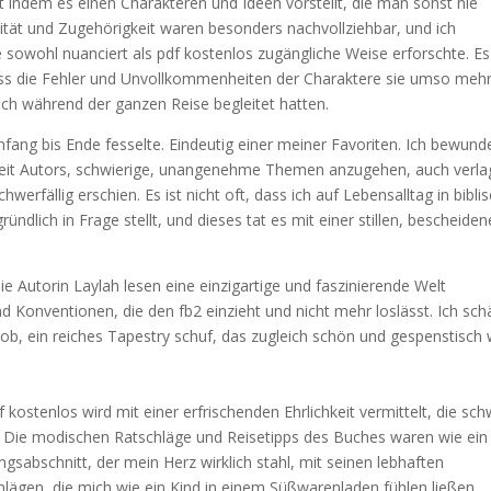
eit indem es einen Charakteren und Ideen vorstellt, die man sonst nie
ität und Zugehörigkeit waren besonders nachvollziehbar, und ich
e sowohl nuanciert als pdf kostenlos zugängliche Weise erforschte. Es 
dass die Fehler und Unvollkommenheiten der Charaktere sie umso meh
mich während der ganzen Reise begleitet hatten.
ang bis Ende fesselte. Eindeutig einer meiner Favoriten. Ich bewund
r Zeit Autors, schwierige, unangenehme Themen anzugehen, auch verla
erfällig erschien. Es ist nicht oft, dass ich auf Lebensalltag in bibli
dlich in Frage stellt, und dieses tat es mit einer stillen, bescheide
 die Autorin Laylah lesen eine einzigartige und faszinierende Welt
d Konventionen, die den fb2 einzieht und nicht mehr loslässt. Ich sch
, ein reiches Tapestry schuf, das zugleich schön und gespenstisch 
 kostenlos wird mit einer erfrischenden Ehrlichkeit vermittelt, die sc
ist. Die modischen Ratschläge und Reisetipps des Buches waren wie ein
ngsabschnitt, der mein Herz wirklich stahl, mit seinen lebhaften
hlägen, die mich wie ein Kind in einem Süßwarenladen fühlen ließen.