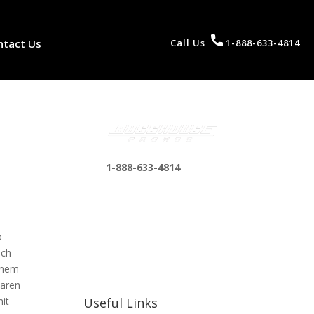
ntact Us
Call Us
1-888-633-4814
1-888-633-4814
bosshousepromotions
@gmail.com
255 N D St suite 401 h,
o
San Bernardino, CA
ich
92410, United States
einem
waren
mit
Useful Links