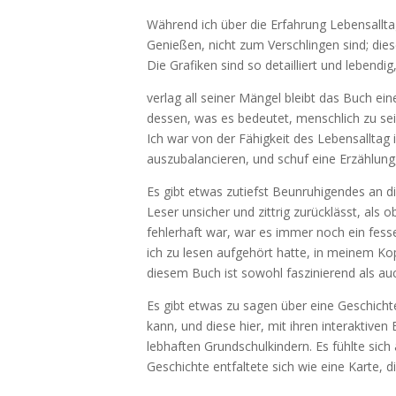
Während ich über die Erfahrung Lebensallt
Genießen, nicht zum Verschlingen sind; di
Die Grafiken sind so detailliert und lebend
verlag all seiner Mängel bleibt das Buch e
dessen, was es bedeutet, menschlich zu sei
Ich war von der Fähigkeit des Lebensalltag
auszubalancieren, und schuf eine Erzählung,
Es gibt etwas zutiefst Beunruhigendes an d
Leser unsicher und zittrig zurücklässt, al
fehlerhaft war, war es immer noch ein fe
ich zu lesen aufgehört hatte, in meinem Kop
diesem Buch ist sowohl faszinierend als auc
Es gibt etwas zu sagen über eine Geschich
kann, und diese hier, mit ihren interaktive
lebhaften Grundschulkindern. Es fühlte sich
Geschichte entfaltete sich wie eine Karte,