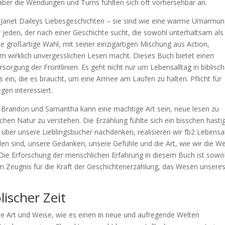
aber die Wendungen und Turns fühlten sich oft vorhersehbar an.
 Janet Daileys Liebesgeschichten – sie sind wie eine warme Umarmu
ür jeden, der nach einer Geschichte sucht, die sowohl unterhaltsam als
ne großartige Wahl, mit seiner einzigartigen Mischung aus Action,
em wirklich unvergesslichen Lesen macht. Dieses Buch bietet einen
ersorgung der Frontlinien. Es geht nicht nur um Lebensalltag in biblisch
ils ein, die es braucht, um eine Armee am Laufen zu halten. Pflicht für
gen interessiert.
 Brandon und Samantha kann eine mächtige Art sein, neue lesen zu
hen Natur zu verstehen. Die Erzählung fühlte sich ein bisschen hasti
 über unsere Lieblingsbücher nachdenken, realisieren wir fb2 Lebensa
rden sind, unsere Gedanken, unsere Gefühle und die Art, wie wir die We
ie Erforschung der menschlichen Erfahrung in diesem Buch ist sowo
ein Zeugnis für die Kraft der Geschichtenerzählung, das Wesen unsere
lischer Zeit
 die Art und Weise, wie es einen in neue und aufregende Welten