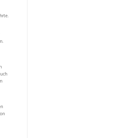
hrte.
g
n.
n
Buch
em
en
von