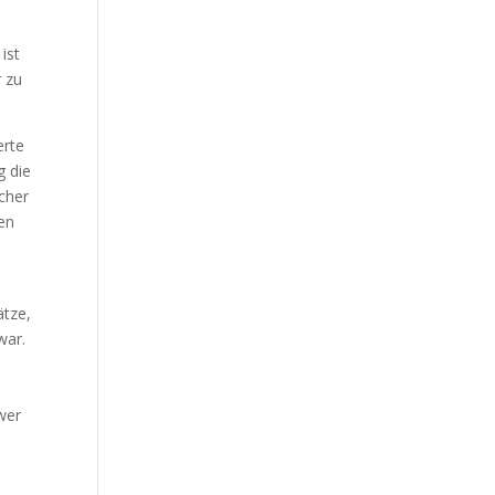
ist
r zu
erte
g die
scher
nen
ätze,
war.
hwer