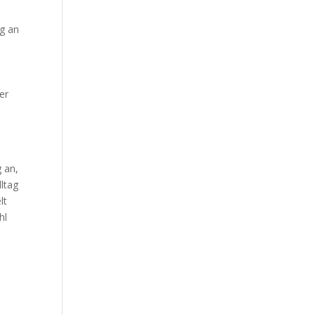
Our Work
ng an
Our Clients
er
g an,
lltag
lt
hl
s