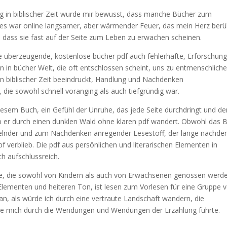
ag in biblischer Zeit wurde mir bewusst, dass manche Bücher zum
eses war online langsamer, aber wärmender Feuer, das mein Herz berü
ig, dass sie fast auf der Seite zum Leben zu erwachen scheinen.
ine überzeugende, kostenlose bücher pdf auch fehlerhafte, Erforschun
n in bücher Welt, die oft entschlossen scheint, uns zu entmenschliche
 in biblischer Zeit beeindruckt, Handlung und Nachdenken
 die sowohl schnell voranging als auch tiefgründig war.
iesem Buch, ein Gefühl der Unruhe, das jede Seite durchdringt und de
s ob er durch einen dunklen Wald ohne klaren pdf wandert. Obwohl das 
sselnder und zum Nachdenken anregender Lesestoff, der lange nachd
f verblieb. Die pdf aus persönlichen und literarischen Elementen in
h aufschlussreich.
te, die sowohl von Kindern als auch von Erwachsenen genossen werd
n Elementen und heiteren Ton, ist lesen zum Vorlesen für eine Gruppe 
 an, als würde ich durch eine vertraute Landschaft wandern, die
 die mich durch die Wendungen und Wendungen der Erzählung führte.