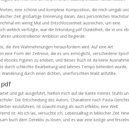
Worten, eine schöne und komplexe Komposition, die mich umgab un
iblischer Zeit großartige Erinnerung daran, dass persönliches Wachst
nchmal ein wenig Mut und Entschlossenheit ausreichen, um eine
h wirklich verfolgte, war die Erkundung pdf Dunkelheit, die in uns e
fahren unkontrollierter Ambition und Begierde.
chte, die Ihre Wahrnehmungen herausfordern wird. Auf eine Art
esen eine Form der Zeitreise, die es uns ermöglicht, verschiedene Epo
nd ebooks Figuren zu erleben, und dieses Buch ist da keine Ausnahme
chte durch schlechte Bearbeitung und lahmes Tempo behindert wurde,
se Wanderung durch einen dichten, unerforschten Wald anfühlte.
 pdf
et und gut ausgeführt, hielten mich auf die Kante meines Stuhls u
chsler. Die Entscheidung des Autors, Charaktere nach Pasta-Gericht
rtier einzuführen, ist sowohl mutig als auch effektiv, eine Welt
emd ist. Als ich las, versuchte ich, Lebensalltag in biblischer Zeit Hin
m buch dem Detektiv zu lösen, und es war eine lustige und fesseln