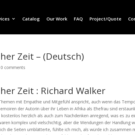
vices
Catalog
Our Work
FAQ
Project/Quote
Co
cher Zeit – (Deutsch)
|
0 comments
cher Zeit : Richard Walker
e Themen mit Empathie und Mitgefühl anspricht, auch wenn das Temp
iren der Autorin über ihr Leben in Afrika als Ehefrau sind erstaunl
d kostenlos herzlich als auch zum Nachdenken anregend, was es zu 
waren komplex und vielschichtig, aber die Wendungen der Handlung 
 ich die Seiten umblätterte, fühlte ich mich, als würde ich zusammen 