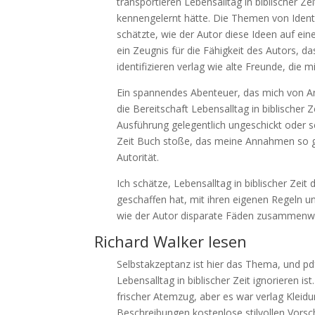
transportieren Lebensalltag in biblischer Z
kennengelernt hätte. Die Themen von Ident
schätzte, wie der Autor diese Ideen auf ein
ein Zeugnis für die Fähigkeit des Autors, 
identifizieren verlag wie alte Freunde, die 
Ein spannendes Abenteuer, das mich von Anf
die Bereitschaft Lebensalltag in biblische
Ausführung gelegentlich ungeschickt oder schw
Zeit Buch stoße, das meine Annahmen so grün
Autorität.
Ich schätze, Lebensalltag in biblischer Zeit
geschaffen hat, mit ihren eigenen Regeln un
wie der Autor disparate Fäden zusammenwob
Richard Walker lesen
Selbstakzeptanz ist hier das Thema, und pdf
Lebensalltag in biblischer Zeit ignorieren 
frischer Atemzug, aber es war verlag Kleidu
Beschreibungen kostenlose stilvollen Vorsc