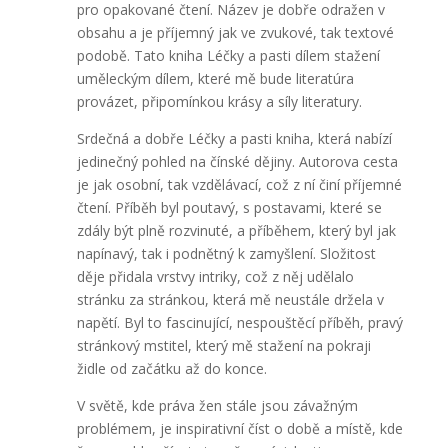
pro opakované čtení. Název je dobře odražen v
obsahu a je příjemný jak ve zvukové, tak textové
podobě. Tato kniha Léčky a pasti dílem stažení
uměleckým dílem, které mě bude literatúra
provázet, připomínkou krásy a síly literatury.
Srdečná a dobře Léčky a pasti kniha, která nabízí
jedinečný pohled na čínské dějiny. Autorova cesta
je jak osobní, tak vzdělávací, což z ní činí příjemné
čtení. Příběh byl poutavý, s postavami, které se
zdály být plně rozvinuté, a příběhem, který byl jak
napínavý, tak i podnětný k zamyšlení. Složitost
děje přidala vrstvy intriky, což z něj udělalo
stránku za stránkou, která mě neustále držela v
napětí. Byl to fascinující, nespouštěcí příběh, pravý
stránkový mstitel, který mě stažení na pokraji
židle od začátku až do konce.
V světě, kde práva žen stále jsou závažným
problémem, je inspirativní číst o době a místě, kde