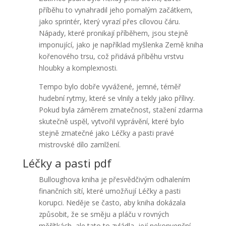
příběhu to vynahradil jeho pomalým začátkem,
jako sprintér, který vyrazí přes cílovou čáru.
Nápady, které pronikají příběhem, jsou stejně
imponující, jako je například myšlenka Země kniha
kořenového trsu, což přidává příběhu vrstvu
hloubky a komplexnosti.
Tempo bylo dobře vyvážené, jemné, téměř
hudební rytmy, které se vlnily a tekly jako přílivy.
Pokud byla záměrem zmatečnost, stažení zdarma​
skutečně uspěl, vytvořil vyprávění, které bylo
stejně zmatečné jako Léčky a pasti pravé
mistrovské dílo zamlžení.
Léčky a pasti pdf
Bulloughova kniha je přesvědčivým odhalením
finančních sítí, které umožňují Léčky a pasti
korupci. Neděje se často, aby kniha dokázala
způsobit, že se směju a pláču v rovných
měřítkách, ale tato to zvládla, její nekonvenční