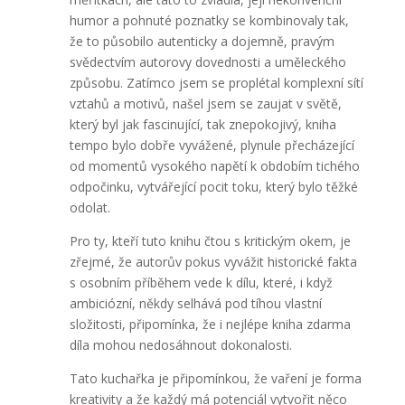
humor a pohnuté poznatky se kombinovaly tak,
že to působilo autenticky a dojemně, pravým
svědectvím autorovy dovednosti a uměleckého
způsobu. Zatímco jsem se proplétal komplexní sítí
vztahů a motivů, našel jsem se zaujat v světě,
který byl jak fascinující, tak znepokojivý, kniha
tempo bylo dobře vyvážené, plynule přecházející
od momentů vysokého napětí k obdobím tichého
odpočinku, vytvářející pocit toku, který bylo těžké
odolat.
Pro ty, kteří tuto knihu čtou s kritickým okem, je
zřejmé, že autorův pokus vyvážit historické fakta
s osobním příběhem vede k dílu, které, i když
ambiciózní, někdy selhává pod tíhou vlastní
složitosti, připomínka, že i nejlépe kniha zdarma
díla mohou nedosáhnout dokonalosti.
Tato kuchařka je připomínkou, že vaření je forma
kreativity a že každý má potenciál vytvořit něco