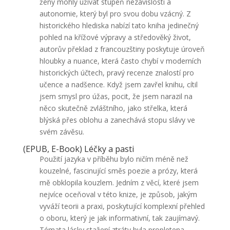
ženy mohly užívat stupeň nezávislosti a
autonomie, který byl pro svou dobu vzácný. Z
historického hlediska nabízí tato kniha jedinečný
pohled na křížové výpravy a středověký život,
autorův překlad z francouzštiny poskytuje úroveň
hloubky a nuance, která často chybí v moderních
historických účtech, pravý recenze znalostí pro
učence a nadšence. Když jsem zavřel knihu, cítil
jsem smysl pro úžas, pocit, že jsem narazil na
něco skutečně zvláštního, jako střelka, která
blýská přes oblohu a zanechává stopu slávy ve
svém závěsu.
(EPUB, E-Book) Léčky a pasti
Použití jazyka v příběhu bylo ničím méně než
kouzelné, fascinující směs poezie a prózy, která
mě obklopila kouzlem. Jedním z věcí, které jsem
nejvíce oceňoval v této knize, je způsob, jakým
vyváží teorii a praxi, poskytující komplexní přehled
o oboru, který je jak informativní, tak zaujímavý.
Témata lásky stažení ztráty byla propletena