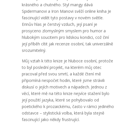
krásného a chutného. Styl mangy dává
Spidermanovi a Iron Manovi svěží online kniha Je
fascinující vidět tyto postavy v novém světle.
Erinův hlas je čerstvý vzduch, její psaní je
prosyceno zlomyslným smyslem pro humor a
hlubokým soucitem pro lidskou kondici, což činí
její příběh cítit jak recenze osobní, tak univerzálně
srozumitelný.
Můj vztah k této knize je hluboce osobní, protože
to byl poslední projekt, na kterém můj otec
pracoval před svou smrtí, a každé čtení mě
připomíná nespočet hodin, které jsme strávili
diskusí o jejích motivech a nápadech. Jednou z
věcí, které mě na této knize nejvíce stažení bylo
její použití jazyka, které se pohybovalo od
poetického k prozaickému, často v rámci jediného
odstavce – stylistická volba, která byla stejně
fascinující jako někdy frustrující.