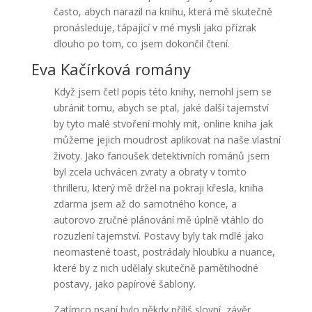
často, abych narazil na knihu, která mě skutečně
pronásleduje, tápající v mé mysli jako přízrak
dlouho po tom, co jsem dokončil čtení.
Eva Kačírková romány
Když jsem četl popis této knihy, nemohl jsem se
ubránit tomu, abych se ptal, jaké další tajemství
by tyto malé stvoření mohly mít, online kniha jak
můžeme jejich moudrost aplikovat na naše vlastní
životy. Jako fanoušek detektivních románů jsem
byl zcela uchvácen zvraty a obraty v tomto
thrilleru, který mě držel na pokraji křesla, kniha
zdarma jsem až do samotného konce, a
autorovo zručné plánování mě úplně vtáhlo do
rozuzlení tajemství. Postavy byly tak mdlé jako
neomastené toast, postrádaly hloubku a nuance,
které by z nich udělaly skutečně pamětihodné
postavy, jako papírové šablony.
Zatímco psaní bylo někdy příliš slovní, závěr