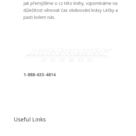
Jak přemýšlíme o cz této knihy, vzpomínáme na
důležitost věnovat čas obdivování krásy Léčky a
pasti kolem nás.
1-888-633-4814
bosshousepromotions@gmail.com
255 N D St suite 401 h, San Bernardino, CA
92410, United States
Useful Links
Our Work