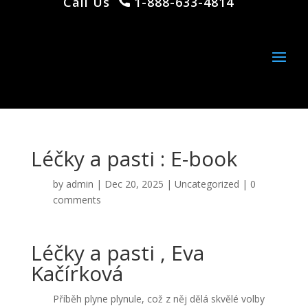
Call Us
1-888-633-4814
Léčky a pasti : E-book
by
admin
|
Dec 20, 2025
|
Uncategorized
|
0
comments
Léčky a pasti , Eva
Kačírková
Příběh plyne plynule, což z něj dělá skvělé volby