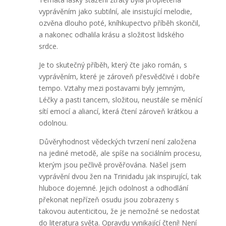
vyprávěním jako subtilní, ale insistující melodie,
ozvěna dlouho poté, kníhkupectvo příběh skončil,
a nakonec odhalila krásu a složitost lidského
srdce.
Je to skutečný příběh, který čte jako román, s
vyprávěním, které je zároveň přesvědčivé i dobře
tempo. Vztahy mezi postavami byly jemným,
Léčky a pasti tancem, složitou, neustále se měnící
sítí emocí a aliancí, která čtení zároveň krátkou a
odolnou.
Důvěryhodnost vědeckých tvrzení není založena
na jediné metodě, ale spíše na sociálním procesu,
kterým jsou pečlivě prověřována. Našel jsem
vyprávění dvou žen na Trinidadu jak inspirující, tak
hluboce dojemné. Jejich odolnost a odhodlání
překonat nepřízeň osudu jsou zobrazeny s
takovou autenticitou, že je nemožné se nedostat
do literatura světa. Opravdu vynikající čtení! Není