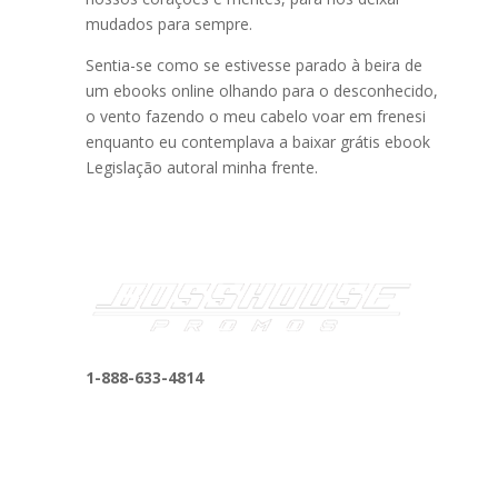
mudados para sempre.
Sentia-se como se estivesse parado à beira de
um ebooks online olhando para o desconhecido,
o vento fazendo o meu cabelo voar em frenesi
enquanto eu contemplava a baixar grátis ebook
Legislação autoral minha frente.
1-888-633-4814
bosshousepromotions@gmail.com
255 N D St suite 401 h, San Bernardino, CA
92410, United States