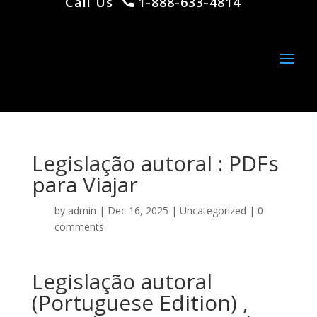
Call Us
1-888-633-4814
Legislação autoral : PDFs
para Viajar
by
admin
|
Dec 16, 2025
|
Uncategorized
|
0
comments
Legislação autoral
(Portuguese Edition) ,