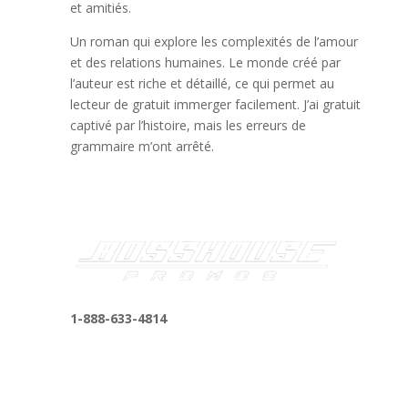
et amitiés.
Un roman qui explore les complexités de l’amour
et des relations humaines. Le monde créé par
l’auteur est riche et détaillé, ce qui permet au
lecteur de gratuit immerger facilement. J’ai gratuit
captivé par l’histoire, mais les erreurs de
grammaire m’ont arrêté.
1-888-633-4814
bosshousepromotions@gmail.com
255 N D St suite 401 h, San Bernardino, CA
92410, United States