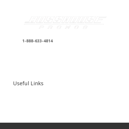
1-888-633-4814
bosshousepromotions@gmail.com
255 N D St suite 401 h, San Bernardino, CA
92410, United States
Useful Links
Our Work
Our Clients