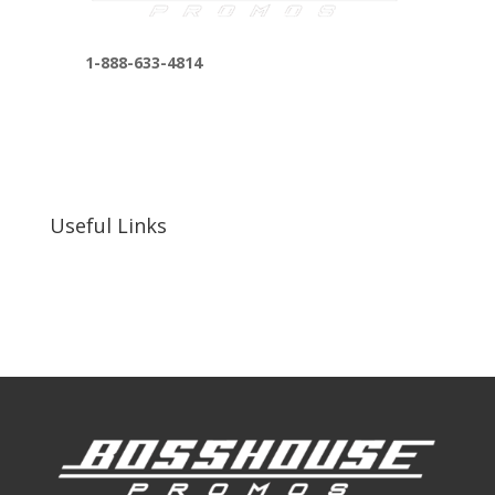
1-888-633-4814
bosshousepromotions@gmail.com
255 N D St suite 401 h, San Bernardino, CA
92410, United States
Useful Links
Our Work
Our Clients