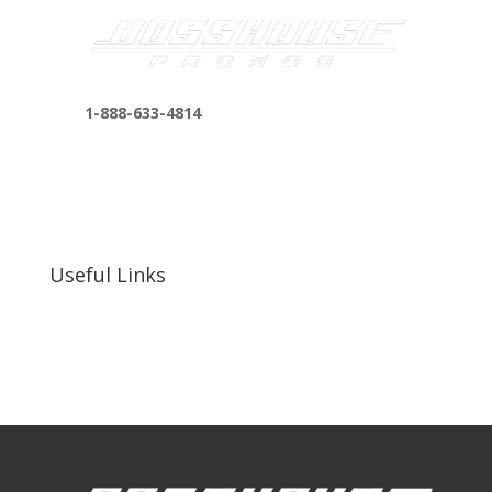
1-888-633-4814
bosshousepromotions@gmail.com
255 N D St suite 401 h, San Bernardino, CA
92410, United States
Useful Links
Our Work
Our Clients