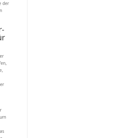
e der
en
r-
ür
er
fen,
e,
der
r
burn
was