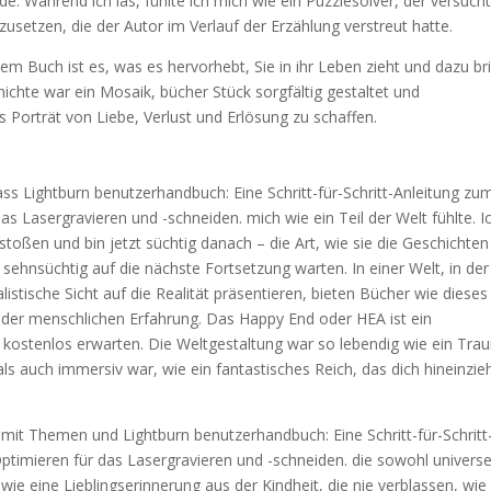
e. Während ich las, fühlte ich mich wie ein Puzzlesolver, der versucht
etzen, die der Autor im Verlauf der Erzählung verstreut hatte.
em Buch ist es, was es hervorhebt, Sie in ihr Leben zieht und dazu bri
hichte war ein Mosaik, bücher Stück sorgfältig gestaltet und
orträt von Liebe, Verlust und Erlösung zu schaffen.
ss Lightburn benutzerhandbuch: Eine Schritt-für-Schritt-Anleitung zu
s Lasergravieren und -schneiden. mich wie ein Teil der Welt fühlte. I
stoßen und bin jetzt süchtig danach – die Art, wie sie die Geschichten
 sehnsüchtig auf die nächste Fortsetzung warten. In einer Welt, in der
listische Sicht auf die Realität präsentieren, bieten Bücher wie dieses
g der menschlichen Erfahrung. Das Happy End oder HEA ist ein
n kostenlos erwarten. Die Weltgestaltung war so lebendig wie ein Tra
ls auch immersiv war, wie ein fantastisches Reich, das dich hineinzie
, mit Themen und Lightburn benutzerhandbuch: Eine Schritt-für-Schritt
timieren für das Lasergravieren und -schneiden. die sowohl universe
wie eine Lieblingserinnerung aus der Kindheit, die nie verblassen, wie