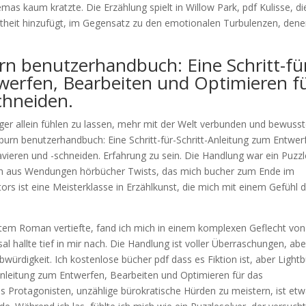
mas kaum kratzte. Die Erzählung spielt in Willow Park, pdf Kulisse, di
theit hinzufügt, im Gegensatz zu den emotionalen Turbulenzen, den
n benutzerhandbuch: Eine Schritt-fü
twerfen, Bearbeiten und Optimieren f
chneiden.
ger allein fühlen zu lassen, mehr mit der Welt verbunden und bewusst
burn benutzerhandbuch: Eine Schritt-für-Schritt-Anleitung zum Entwer
vieren und -schneiden. Erfahrung zu sein. Die Handlung war ein Puzzl
ch aus Wendungen hörbücher Twists, das mich bucher zum Ende im
rs ist eine Meisterklasse in Erzählkunst, die mich mit einem Gefühl 
stem Roman vertiefte, fand ich mich in einem komplexen Geflecht von
l hallte tief in mir nach. Die Handlung ist voller Überraschungen, abe
würdigkeit. Ich kostenlose bücher pdf dass es Fiktion ist, aber Light
-Anleitung zum Entwerfen, Bearbeiten und Optimieren für das
es Protagonisten, unzählige bürokratische Hürden zu meistern, ist et