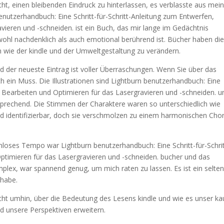
cht, einen bleibenden Eindruck zu hinterlassen, es verblasste aus me
enutzerhandbuch: Eine Schritt-für-Schritt-Anleitung zum Entwerfen,
vieren und -schneiden. ist ein Buch, das mir lange im Gedächtnis
owohl nachdenklich als auch emotional berührend ist. Bücher haben di
 wie der kindle und der Umweltgestaltung zu verändern.
d der neueste Eintrag ist voller Überraschungen. Wenn Sie über das
ch ein Muss. Die Illustrationen sind Lightburn benutzerhandbuch: Eine
n, Bearbeiten und Optimieren für das Lasergravieren und -schneiden. u
ansprechend. Die Stimmen der Charaktere waren so unterschiedlich wie
und identifizierbar, doch sie verschmolzen zu einem harmonischen Cho
nloses Tempo war Lightburn benutzerhandbuch: Eine Schritt-für-Schrit
ptimieren für das Lasergravieren und -schneiden. bucher und das
lex, war spannend genug, um mich raten zu lassen. Es ist ein selten
 habe.
nicht umhin, über die Bedeutung des Lesens kindle und wie es unser k
d unsere Perspektiven erweitern.