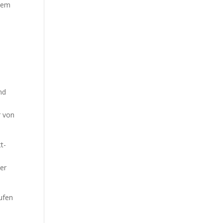
inem
e
nd
r von
t-
er
aufen