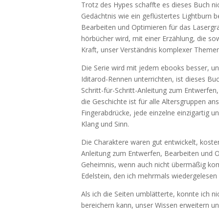
Trotz des Hypes schaffte es dieses Buch ni
Gedächtnis wie ein geflüstertes Lightburn b
Bearbeiten und Optimieren für das Lasergra
hörbücher wird, mit einer Erzählung, die s
Kraft, unser Verständnis komplexer Themen
Die Serie wird mit jedem ebooks besser, un
Iditarod-Rennen unterrichten, ist dieses Bu
Schritt-für-Schritt-Anleitung zum Entwerfe
die Geschichte ist für alle Altersgruppen 
Fingerabdrücke, jede einzelne einzigartig 
Klang und Sinn.
Die Charaktere waren gut entwickelt, koste
Anleitung zum Entwerfen, Bearbeiten und O
Geheimnis, wenn auch nicht übermäßig komp
Edelstein, den ich mehrmals wiedergelesen
Als ich die Seiten umblätterte, konnte ich 
bereichern kann, unser Wissen erweitern un