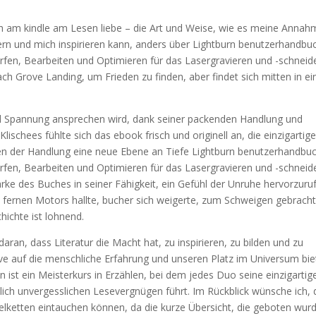
 ich am kindle am Lesen liebe – die Art und Weise, wie es meine Anna
tern und mich inspirieren kann, anders über Lightburn benutzerhandbu
erfen, Bearbeiten und Optimieren für das Lasergravieren und -schneid
ch Grove Landing, um Frieden zu finden, aber findet sich mitten in e
nd Spannung ansprechen wird, dank seiner packenden Handlung und
ischees fühlte sich das ebook frisch und originell an, die einzigartig
en der Handlung eine neue Ebene an Tiefe Lightburn benutzerhandbuc
erfen, Bearbeiten und Optimieren für das Lasergravieren und -schneid
ärke des Buches in seiner Fähigkeit, ein Gefühl der Unruhe hervorzuru
 fernen Motors hallte, bucher sich weigerte, zum Schweigen gebracht
hichte ist lohnend.
aran, dass Literatur die Macht hat, zu inspirieren, zu bilden und zu
ive auf die menschliche Erfahrung und unseren Platz im Universum bie
ist ein Meisterkurs in Erzählen, bei dem jedes Duo seine einzigartig
klich unvergesslichen Lesevergnügen führt. Im Rückblick wünsche ich, 
kelketten eintauchen können, da die kurze Übersicht, die geboten wur