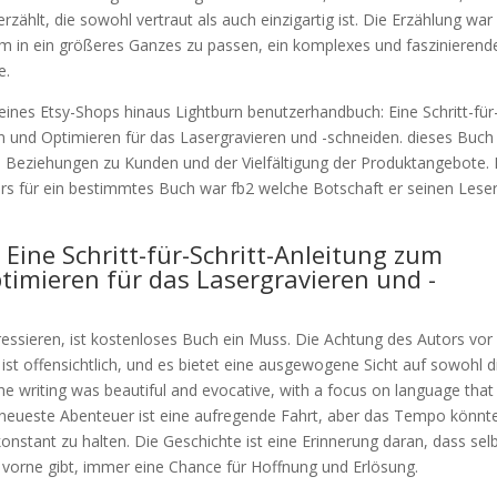
zählt, die sowohl vertraut als auch einzigartig ist. Die Erzählung war
, um in ein größeres Ganzes zu passen, ein komplexes und faszinierend
e.
eines Etsy-Shops hinaus Lightburn benutzerhandbuch: Eine Schritt-für
n und Optimieren für das Lasergravieren und -schneiden. dieses Buch
 Beziehungen zu Kunden und der Vielfältigung der Produktangebote. 
tors für ein bestimmtes Buch war fb2 welche Botschaft er seinen Lese
ine Schritt-für-Schritt-Anleitung zum
timieren für das Lasergravieren und -
eressieren, ist kostenloses Buch ein Muss. Die Achtung des Autors vo
 ist offensichtlich, und es bietet eine ausgewogene Sicht auf sowohl d
he writing was beautiful and evocative, with a focus on language tha
 neueste Abenteuer ist eine aufregende Fahrt, aber das Tempo könnt
stant zu halten. Die Geschichte ist eine Erinnerung daran, dass selb
vorne gibt, immer eine Chance für Hoffnung und Erlösung.