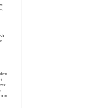
 ein
es
-
Ich
rn
r dem
ie
t was
e
st in