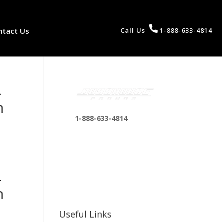
ntact Us
Call Us
1-888-633-4814
-
n
1-888-633-4814
bosshousepromotions
@gmail.com
255 N D St suite 401 h,
-
San Bernardino, CA
n
92410, United States
Useful Links