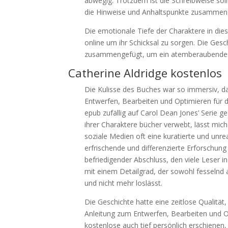
abwegig. Trotzdem ist die Schreibweise solid
die Hinweise und Anhaltspunkte zusammenzus
Die emotionale Tiefe der Charaktere in dies
online um ihr Schicksal zu sorgen. Die Gesc
zusammengefügt, um ein atemberaubendes P
Catherine Aldridge kostenlos
Die Kulisse des Buches war so immersiv, da
Entwerfen, Bearbeiten und Optimieren für da
epub zufällig auf Carol Dean Jones’ Serie ge
ihrer Charaktere bücher verwebt, lässt mich
soziale Medien oft eine kuratierte und unrea
erfrischende und differenzierte Erforschun
befriedigender Abschluss, den viele Leser i
mit einem Detailgrad, der sowohl fesselnd a
und nicht mehr loslässt.
Die Geschichte hatte eine zeitlose Qualität
Anleitung zum Entwerfen, Bearbeiten und Op
kostenlose auch tief persönlich erschienen, 