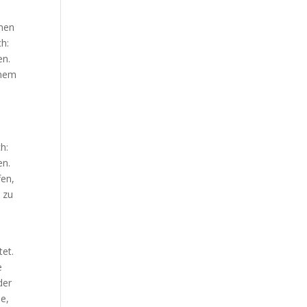
Our Work
hmen
Our Clients
ch:
en.
inem
e
h:
en.
fen,
 zu
tet.
e
der
de,