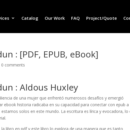
vices
Catalog
Our Work
FAQ
Project/Quote
Co
un : [PDF, EPUB, eBook]
|
0 comments
un : Aldous Huxley
siliencia de una mujer que enfrentó numerosos desafíos y emergió
gar ebook historia radicaba en su capacidad para conectar con epub a
 estamos solos en este mundo. La escritura es lírica y evocadora, lo
ial.
a libro en pdf y este libro lo explora de una manera que es tanto