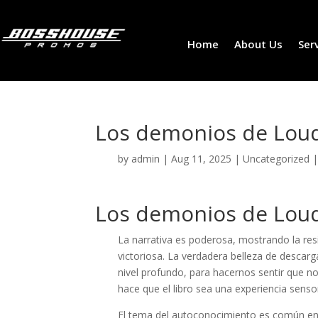
Home
About Us
Ser
Los demonios de Loud
by
admin
|
Aug 11, 2025
|
Uncategorized
Los demonios de Loud
La narrativa es poderosa, mostrando la re
victoriosa. La verdadera belleza de descar
nivel profundo, para hacernos sentir que no
hace que el libro sea una experiencia sensor
El tema del autoconocimiento es común en l