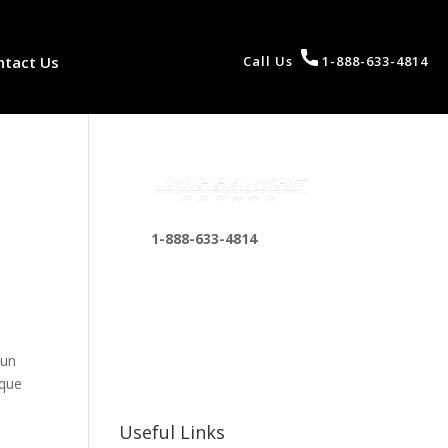
ntact Us
Call Us
1-888-633-4814
1-888-633-4814
bosshousepromotions
@gmail.com
255 N D St suite 401 h,
San Bernardino, CA
 un
92410, United States
 que
Useful Links