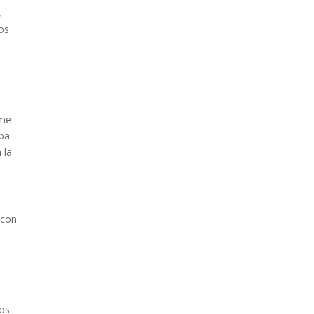
Our Work
,
ios
Our Clients
 me
aba
 la
 con
Los