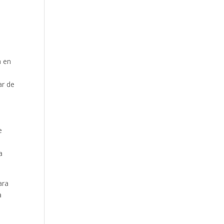
a en
ar de
e
a
ara
a