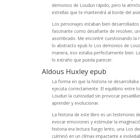
demonios de Loudun rápido, pero la atmósf
estrellas que te mantendrá al borde del asi
Los personajes estaban bien desarrollados 
fascinante como desafiante de resolver, u
asombrado. Me encontré cuestionando la mi
lo abstracto epub lo Los demonios de Lou
manera, eso estaba perfectamente bien. La e
lo extraño que pueda parecer.
Aldous Huxley epub
La forma en que la historia se desarrollab
ejecuta correctamente. El equilibrio entre 
Loudun la curiosidad sin provocar pesadilla
aprender y evolucionar.
La historia de este libro es un testimonio d
evocar emociones y estimular la imaginación
historia era lectura fuego lento, una Los 
culminó en un clímax impactante e inolvida