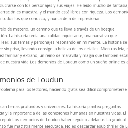
volucrarse con los personajes y sus viajes. He leído mucho de fantasía
 narración es maestra, y el mundo está libros con riqueza. Los demon
 todos los que conozco, y nunca deja de impresionar.
velo de misterio, un camino que te lleva a través de un bosque
n. La historia tenía una calidad inquietante, una narrativa que
eer, sus temas y personajes resonando en mi mente. La historia se
e sin prisa, llevando consigo la belleza de los detalles. Mientras leía,
ez familiar y extraño, un reino de maravilla y magia que también est
 de nuestra vida Los demonios de Loudun como un sueño online es a
emonios de Loudun
problema para los lectores, haciendo gratis sea difícil comprometerse
can temas profundos y universales. La historia plantea preguntas
cia y la importancia de las conexiones humanas en nuestras vidas. El
ero epub Los demonios de Loudun haber seguido adelante. La gradual
enso fue magistralmente ejecutada. No es descargar epub thriller de 