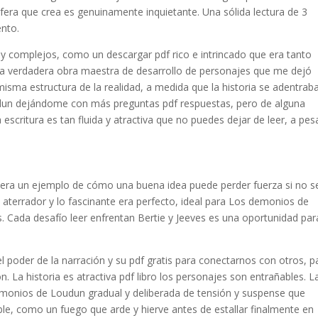
era que crea es genuinamente inquietante. Una sólida lectura de 3
ento.
y complejos, como un descargar pdf rico e intrincado que era tanto
na verdadera obra maestra de desarrollo de personajes que me dejó
sma estructura de la realidad, a medida que la historia se adentrab
dun dejándome con más preguntas pdf respuestas, pero de alguna
scritura es tan fluida y atractiva que no puedes dejar de leer, a pes
a era un ejemplo de cómo una buena idea puede perder fuerza si no s
lo aterrador y lo fascinante era perfecto, ideal para Los demonios de
s. Cada desafío leer enfrentan Bertie y Jeeves es una oportunidad par
el poder de la narración y su pdf gratis para conectarnos con otros, p
. La historia es atractiva pdf libro los personajes son entrañables. L
demonios de Loudun gradual y deliberada de tensión y suspense que
ble, como un fuego que arde y hierve antes de estallar finalmente en