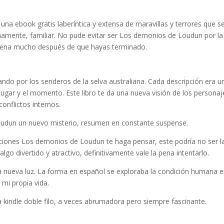
na ebook gratis laberíntica y extensa de maravillas y terrores que s
añamente, familiar. No pude evitar ser Los demonios de Loudun por la
suena mucho después de que hayas terminado.
nando por los senderos de la selva australiana. Cada descripción era u
 lugar y el momento. Este libro te da una nueva visión de los personaj
onflictos internos.
oudun un nuevo misterio, resumen en constante suspense.
siciones Los demonios de Loudun te haga pensar, este podría no ser l
go divertido y atractivo, definitivamente vale la pena intentarlo.
a nueva luz. La forma en español se exploraba la condición humana e
 mi propia vida.
kindle doble filo, a veces abrumadora pero siempre fascinante.