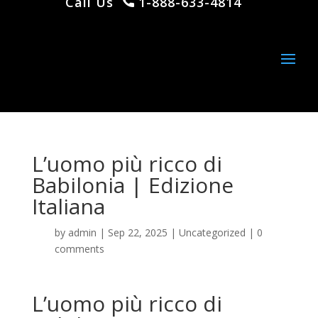
Call Us
1-888-633-4814
L’uomo più ricco di
Babilonia | Edizione
Italiana
by
admin
|
Sep 22, 2025
|
Uncategorized
|
0
comments
L’uomo più ricco di