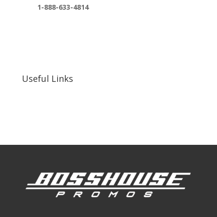
1-888-633-4814
bosshousepromotions@gmail.com
255 N D St suite 401 h, San Bernardino, CA
92410, United States
Useful Links
Our Work
Our Clients