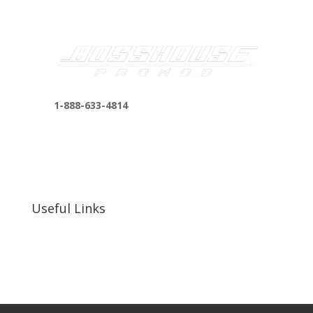
1-888-633-4814
bosshousepromotions@gmail.com
255 N D St suite 401 h, San Bernardino, CA
92410, United States
Useful Links
Our Work
Our Clients