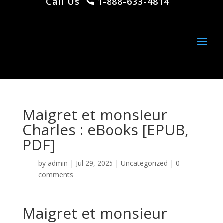
Call Us
1-888-633-4814
Maigret et monsieur
Charles : eBooks [EPUB,
PDF]
by
admin
|
Jul 29, 2025
|
Uncategorized
|
0
comments
Maigret et monsieur