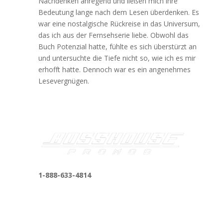
Nachdenken anregend und ließen mich ihre
Bedeutung lange nach dem Lesen überdenken. Es
war eine nostalgische Rückreise in das Universum,
das ich aus der Fernsehserie liebe. Obwohl das
Buch Potenzial hatte, fühlte es sich überstürzt an
und untersuchte die Tiefe nicht so, wie ich es mir
erhofft hatte. Dennoch war es ein angenehmes
Lesevergnügen.
1-888-633-4814
bosshousepromotions@gmail.com
255 N D St suite 401 h, San Bernardino, CA