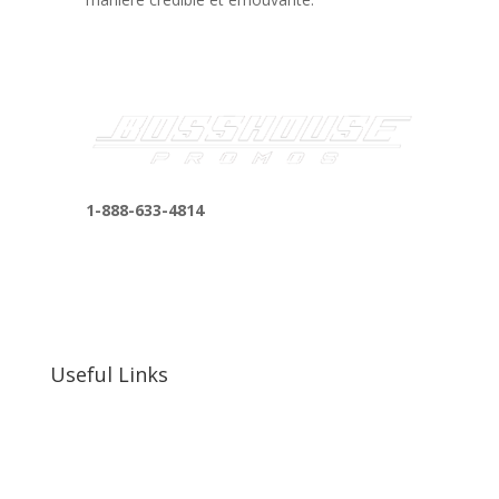
1-888-633-4814
bosshousepromotions@gmail.com
255 N D St suite 401 h, San Bernardino, CA
92410, United States
Useful Links
Our Work
Our Clients