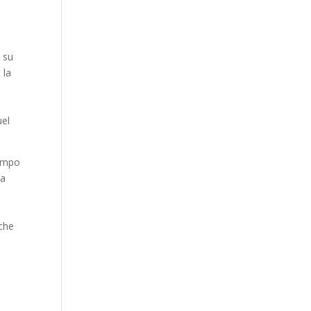
e su
 la
uel
tempo
ea
 che