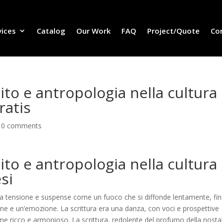
vices
Catalog
Our Work
FAQ
Project/Quote
Co
Mito e antropologia nella cultura
ratis
|
0 comments
Mito e antropologia nella cultura
si
iva tensione e suspense come un fuoco che si diffonde lentamente, fi
ne e un’emozione. La scrittura era una danza, con voci e prospettive
me ricco e armonioso. La scrittura, redolente del profumo della nostal