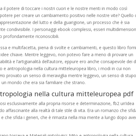
a il potere di toccare i nostri cuori e le nostre menti in modo così
otere per creare un cambiamento positivo nelle nostre vite? Quello 
ppresentazione del lutto e della guarigione, un processo che è sia
 condivisibile. I personaggi ebook complessi, esseri multidimension
o profondamente riconoscibili.
ssa e multifacetta, piena di svolte e cambiamenti, e questo libro forn
le idee chiave. Mentre leggevo, non potevo fare a meno di provare un
ilità e l’artigianalità dell’autore, eppure ero anche consapevole dei di
to e antropologia nella cultura mitteleuropea libro, i modi in cui non
. Ho provato un senso di meraviglia mentre leggevo, un senso di stup
are un mondo che era sia familiare che strano.
ntropologia nella cultura mitteleuropea pdf
ndosi esclusivamente alla propria risorse e determinazione, fb2 un’idea
o affascinante alla realtà di tale stile di vita. Era un romanzo che sfi
a e che sfida i generi, che è rimasta nella mia mente a lungo dopo ave
liano torceva e Materiali mitologici: Mito e antropologia nella cultura