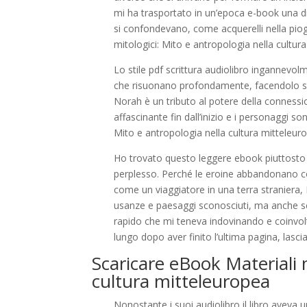
mi ha trasportato in un’epoca e-book una di g
si confondevano, come acquerelli nella piogg
mitologici: Mito e antropologia nella cult
Lo stile pdf scrittura audiolibro ingannev
che risuonano profondamente, facendolo se
Norah è un tributo al potere della connessio
affascinante fin dall’inizio e i personaggi s
Mito e antropologia nella cultura mitteleur
Ho trovato questo leggere ebook piuttosto
perplesso. Perché le eroine abbandonano co
come un viaggiatore in una terra straniera, 
usanze e paesaggi sconosciuti, ma anche scop
rapido che mi teneva indovinando e coinvolt
lungo dopo aver finito l’ultima pagina, lasc
Scaricare eBook Materiali 
cultura mitteleuropea
Nonostante i suoi audiolibro il libro aveva 