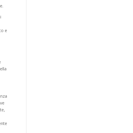
e.
i
to e
e
ella
enza
ive
te,
ente