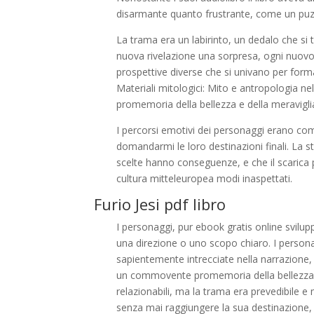
disarmante quanto frustrante, come un puzz
La trama era un labirinto, un dedalo che si
nuova rivelazione una sorpresa, ogni nuovo 
prospettive diverse che si univano per form
Materiali mitologici: Mito e antropologia ne
promemoria della bellezza e della meravigl
I percorsi emotivi dei personaggi erano com
domandarmi le loro destinazioni finali. La s
scelte hanno conseguenze, e che il scarica p
cultura mitteleuropea modi inaspettati.
Furio Jesi pdf libro
I personaggi, pur ebook gratis online svilup
una direzione o uno scopo chiaro. I personag
sapientemente intrecciate nella narrazione,
un commovente promemoria della bellezza e
relazionabili, ma la trama era prevedibile
senza mai raggiungere la sua destinazione, 