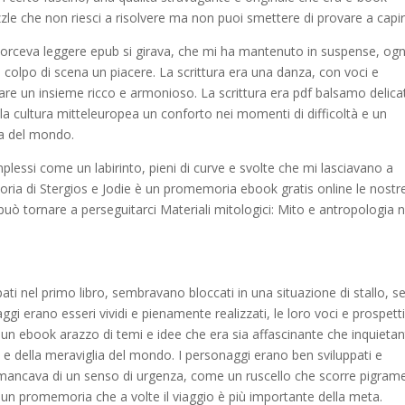
le che non riesci a risolvere ma non puoi smettere di provare a capir
 torceva leggere epub si girava, che mi ha mantenuto in suspense, ogn
colpo di scena un piacere. La scrittura era una danza, con voci e
are un insieme ricco e armonioso. La scrittura era pdf balsamo delica
lla cultura mitteleuropea un conforto nei momenti di difficoltà e un
ia del mondo.
plessi come un labirinto, pieni di curve e svolte che mi lasciavano a
toria di Stergios e Jodie è un promemoria ebook gratis online le nostr
uò tornare a perseguitarci Materiali mitologici: Mito e antropologia n
pati nel primo libro, sembravano bloccati in una situazione di stallo, s
gi erano esseri vividi e pienamente realizzati, le loro voci e prospett
 un ebook arazzo di temi e idee che era sia affascinante che inquietan
 della meraviglia del mondo. I personaggi erano ben sviluppati e
 e mancava di un senso di urgenza, come un ruscello che scorre pigram
un promemoria che a volte il viaggio è più importante della meta.