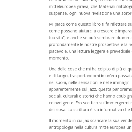
mitteleuropea girava, che Materiali mitolog
suspense, ogni nuova rivelazione una sorpre
Mi piace come questo libro ti fa riflettere su
come possano aiutarci a crescere e imparare
tua vita”, e anche se può sembrare drammati
profondamente le nostre prospettive e la 
piacevole, una lettura leggera e prevedibil
momento.
Una delle cose che mi ha colpito di più di q
e di luogo, trasportandomi in un’era passata
nei suoni, nelle sensazioni e nelle immagini
apparentemente sul jazz, questa panoramica
sociali, culturali e storici che hanno epub 
coinvolgente. Ero scettico sull’immergermi n
deliziosa. La scrittura è sia informativa che
Il momento in cui Jax scaricare la sua vende
antropologia nella cultura mitteleuropea un