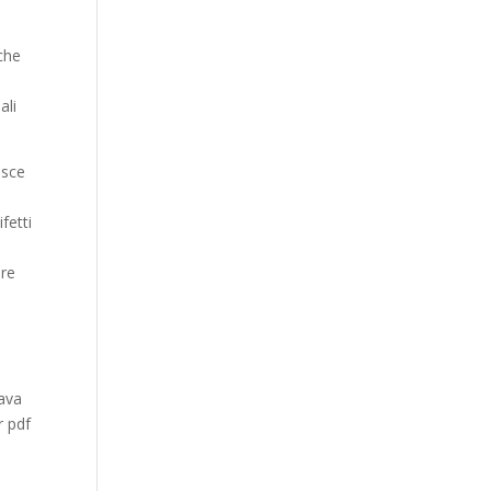
che
ali
isce
fetti
ore
dava
r pdf