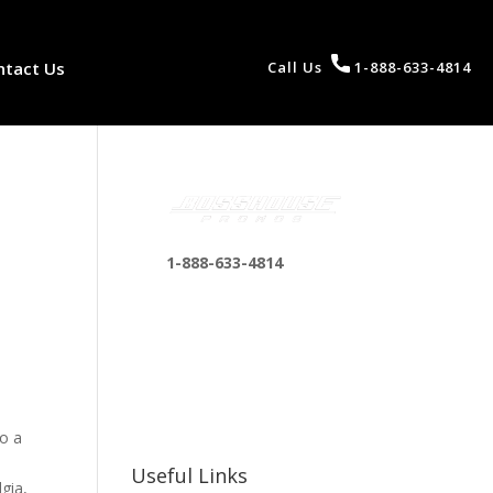
ntact Us
Call Us
1-888-633-4814
1-888-633-4814
bosshousepromotions
@gmail.com
255 N D St suite 401 h,
San Bernardino, CA
92410, United States
no a
Useful Links
gia,