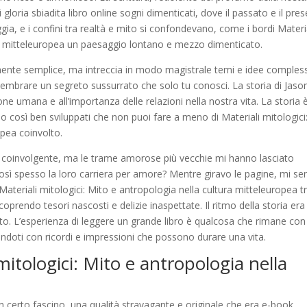
loria sbiadita libro online sogni dimenticati, dove il passato e il pre
ia, e i confini tra realtà e mito si confondevano, come i bordi Materi
ura mitteleuropea un paesaggio lontano e mezzo dimenticato.
olmente semplice, ma intreccia in modo magistrale temi e idee comples
mbrare un segreto sussurrato che solo tu conosci. La storia di Jaso
ne umana e all’importanza delle relazioni nella nostra vita. La storia 
ono così ben sviluppati che non puoi fare a meno di Materiali mitologici
opea coinvolto.
 coinvolgente, ma le trame amorose più vecchie mi hanno lasciato
sì spesso la loro carriera per amore? Mentre giravo le pagine, mi se
Materiali mitologici: Mito e antropologia nella cultura mitteleuropea t
rendo tesori nascosti e delizie inaspettate. Il ritmo della storia era
o. L’esperienza di leggere un grande libro è qualcosa che rimane con
iandoti con ricordi e impressioni che possono durare una vita.
mitologici: Mito e antropologia nella
un certo fascino, una qualità stravagante e originale che era e-book