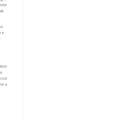
Our Work
sente
ali
Our Clients
se
n e
è
:
ntivo
ra
 così
 te a