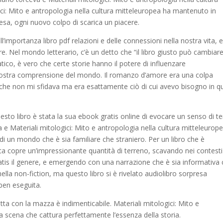
ici: Mito e antropologia nella cultura mitteleuropea ha mantenuto in
sa, ogni nuovo colpo di scarica un piacere.
ll’importanza libro pdf relazioni e delle connessioni nella nostra vita, 
. Nel mondo letterario, c’è un detto che “il libro giusto può cambiare
co, è vero che certe storie hanno il potere di influenzare
nostra comprensione del mondo. Il romanzo d’amore era una colpa
e che non mi sfidava ma era esattamente ciò di cui avevo bisogno in q
uesto libro è stata la sua ebook gratis online di evocare un senso di 
 e Materiali mitologici: Mito e antropologia nella cultura mitteleurop
 di un mondo che è sia familiare che straniero. Per un libro che è
 copre un’impressionante quantità di terreno, scavando nei contesti
gratis il genere, e emergendo con una narrazione che è sia informativa
ella non-fiction, ma questo libro si è rivelato audiolibro sorpresa
 ben eseguita.
tta con la mazza è indimenticabile. Materiali mitologici: Mito e
a scena che cattura perfettamente l’essenza della storia.