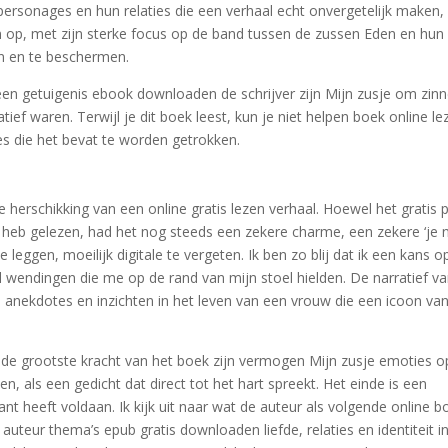
e personages en hun relaties die een verhaal echt onvergetelijk maken,
 op, met zijn sterke focus op de band tussen de zussen Eden en hun
n en te beschermen.
 een getuigenis ebook downloaden de schrijver zijn Mijn zusje om zin
ief waren. Terwijl je dit boek leest, kun je niet helpen boek online le
ies die het bevat te worden getrokken.
herschikking van een online gratis lezen verhaal. Hoewel het gratis 
 heb gelezen, had het nog steeds een zekere charme, een zekere ‘je 
 leggen, moeilijk digitale te vergeten. Ik ben zo blij dat ik een kans op
l wendingen die me op de rand van mijn stoel hielden. De narratief va
e anekdotes en inzichten in het leven van een vrouw die een icoon va
de grootste kracht van het boek zijn vermogen Mijn zusje emoties o
, als een gedicht dat direct tot het hart spreekt. Het einde is een
tant heeft voldaan. Ik kijk uit naar wat de auteur als volgende online b
eur thema’s epub gratis downloaden liefde, relaties en identiteit in