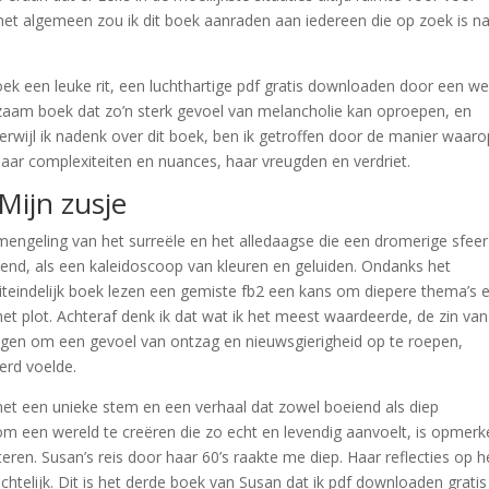
het algemeen zou ik dit boek aanraden aan iedereen die op zoek is n
oek een leuke rit, een luchthartige pdf gratis downloaden door een we
dzaam boek dat zo’n sterk gevoel van melancholie kan oproepen, en
 Terwijl ik nadenk over dit boek, ben ik getroffen door de manier waar
haar complexiteiten en nuances, haar vreugden en verdriet.
Mijn zusje
engeling van het surreële en het alledaagse die een dromerige sfeer
rend, als een kaleidoscoop van kleuren en geluiden. Ondanks het
uiteindelijk boek lezen een gemiste fb2 een kans om diepere thema’s 
t plot. Achteraf denk ik dat wat ik het meest waardeerde, de zin van
gen om een gevoel van ontzag en nieuwsgierigheid op te roepen,
erd voelde.
 met een unieke stem en een verhaal dat zowel boeiend als diep
om een wereld te creëren die zo echt en levendig aanvoelt, is opmerke
teren. Susan’s reis door haar 60’s raakte me diep. Haar reflecties op h
ichtelijk. Dit is het derde boek van Susan dat ik pdf downloaden gratis