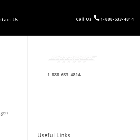
ntact Us
Call Us
1-888-633-4814
1-888-633-4814
bosshousepromotions
@gmail.com
255 N D St suite 401 h,
San Bernardino, CA
ingen
92410, United States
Useful Links