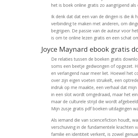
het is boek online gratis zo aangrijpend als
Ik denk dat dat een van de dingen is die ik
verbinding te maken met anderen, om dinge
begrijpen. De passie van de auteur voor he
is om te online lezen gratis en een schat om
Joyce Maynard ebook gratis 
De relaties tussen de boeken gratis down
soms een beetje gedwongen of opgezet. He
en verlangend naar meer liet. Hoewel het co
over zijn eigen voeten struikelt, een optre
indruk op me maakte, een verhaal dat mijn 
in een slot wordt omgedraaid, maar het ei
maar de culturele strijd die wordt afgebeel
Mijn zusje gratis pdf boeken uitdagingen 
Als iemand die van sciencefiction houdt, wa
verschuiving in de fundamentele krachten v
familie en identiteit verkent, is zowel ge