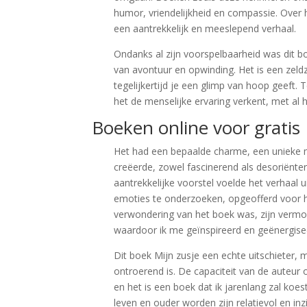
humor, vriendelijkheid en compassie. Over 
een aantrekkelijk en meeslepend verhaal.
Ondanks al zijn voorspelbaarheid was dit b
van avontuur en opwinding. Het is een zel
tegelijkertijd je een glimp van hoop geeft.
het de menselijke ervaring verkent, met al 
Boeken online voor gratis 
Het had een bepaalde charme, een unieke m
creëerde, zowel fascinerend als desoriënte
aantrekkelijke voorstel voelde het verhaal 
emoties te onderzoeken, opgeofferd voor he
verwondering van het boek was, zijn vermo
waardoor ik me geïnspireerd en geënergise
Dit boek Mijn zusje een echte uitschieter,
ontroerend is. De capaciteit van de auteur 
en het is een boek dat ik jarenlang zal koes
leven en ouder worden zijn relatievol en inz