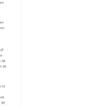
 en
nen
zen
pdf
ne
 dit
n dit
n
p te
oek
 dit