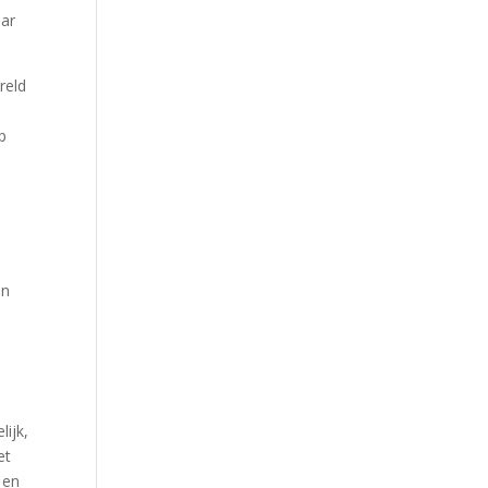
Our Work
aar
Our Clients
reld
op
en
lijk,
et
 en