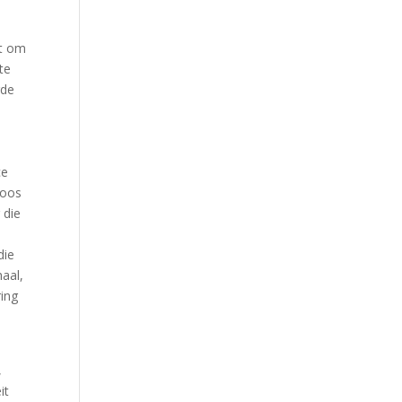
lt om
te
gde
ce
loos
 die
die
aal,
ring
,
it