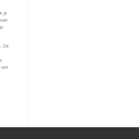
e je
over
jn
s. De
s
e om