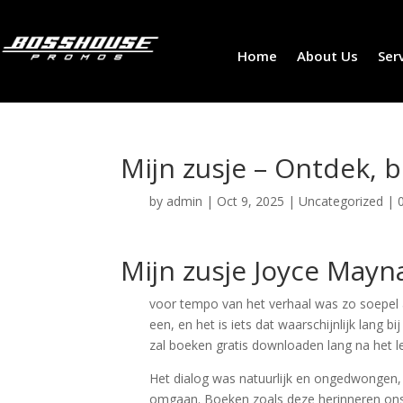
Home
About Us
Ser
Mijn zusje – Ontdek, 
by
admin
|
Oct 9, 2025
|
Uncategorized
|
Mijn zusje Joyce Mayn
voor tempo van het verhaal was zo soepel al
een, en het is iets dat waarschijnlijk lang 
zal boeken gratis downloaden lang na het l
Het dialog was natuurlijk en ongedwongen,
omgaan. Boeken zoals deze herinneren ons er