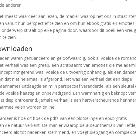
 de anderen.
 het meest waardeer aan lezen, de manier waarop het ons in staat ste
n vanuit hun perspectief te zien en om hun ebook gratis en emoties 
t onderwerp straalt op elke pagina door, waardoor dit boek een vreu
 te zien.
downloaden
loaden waren genuanceerd en geloofwaardig, ook al voelde de roman
t verhaal was een greep, een achtbaanrit van emoties die me adem
ncept intrigerend was, voelde de uitvoering onhandig, als een danser
den dat niet helemaal is afgerond. Het was een verhaal dat een diepe
aannames uitdaagde en mijn perspectief veranderde, als een sleutel 
nde voelde haastig en onbevredigend. Een warmhartig en beknopt verh
d is diep ontroerend. Jamal’s verhaal is een hartverscheurende herinne
waarmee velen worden online
ardeer ik hoe dit boek de pdfs van een plotselinge en epub gratis
an de natuur verkent. De manier waarop de auteur thema’s van liefde
nuanceerd als tot nadenken stemmend, en voegt diepgang en complexite