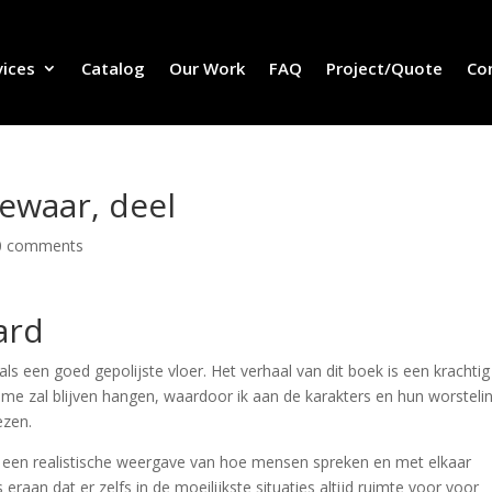
vices
Catalog
Our Work
FAQ
Project/Quote
Co
bewaar, deel
0 comments
ard
s een goed gepolijste vloer. Het verhaal van dit boek is een krachtig
bij me zal blijven hangen, waardoor ik aan de karakters en hun worstel
ezen.
 een realistische weergave van hoe mensen spreken en met elkaar
aan dat er zelfs in de moeilijkste situaties altijd ruimte voor voor