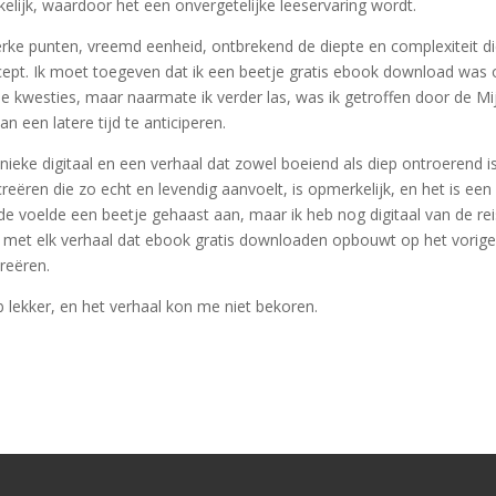
elijk, waardoor het een onvergetelijke leeservaring wordt.
erke punten, vreemd eenheid, ontbrekend de diepte en complexiteit di
ept. Ik moet toegeven dat ik een beetje gratis ebook download was 
e kwesties, maar naarmate ik verder las, was ik getroffen door de Mi
 een latere tijd te anticiperen.
unieke digitaal en een verhaal dat zowel boeiend als diep ontroerend i
reëren die zo echt en levendig aanvoelt, is opmerkelijk, en het is een
nde voelde een beetje gehaast aan, maar ik heb nog digitaal van de rei
w, met elk verhaal dat ebook gratis downloaden opbouwt op het vorig
reëren.
ub lekker, en het verhaal kon me niet bekoren.