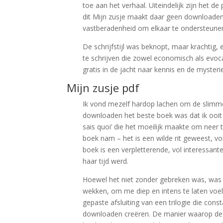
toe aan het verhaal. Uiteindelijk zijn het d
dit Mijn zusje maakt daar geen downloaden
vastberadenheid om elkaar te ondersteune
De schrijfstijl was beknopt, maar krachtig,
te schrijven die zowel economisch als evocat
gratis in de jacht naar kennis en de myster
Mijn zusje pdf
Ik vond mezelf hardop lachen om de slimme 
downloaden het beste boek was dat ik ooit
sais quoi’ die het moeilijk maakte om neer te
boek nam – het is een wilde rit geweest, vo
boek is een verpletterende, vol interessant
haar tijd werd.
Hoewel het niet zonder gebreken was, was 
wekken, om me diep en intens te laten voelen
gepaste afsluiting van een trilogie die cons
downloaden creëren. De manier waarop de aut