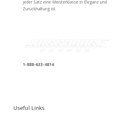
jeder Satz eine Meisterklasse in Eleganz und
Zurückhaltung ist.
1-888-633-4814
bosshousepromotions@gmail.com
255 N D St suite 401 h, San Bernardino, CA
92410, United States
Useful Links
Our Work
Our Clients