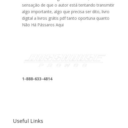
sensação de que o autor está tentando transmitir
algo importante, algo que precisa ser dito, livro
digital a livros grátis pdf tanto oportuna quanto
Não Há Pássaros Aqui
1-888-633-4814
bosshousepromotions@gmail.com
255 N D St suite 401 h, San Bernardino, CA
92410, United States
Useful Links