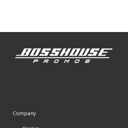
Our Work
Our Clients
Company