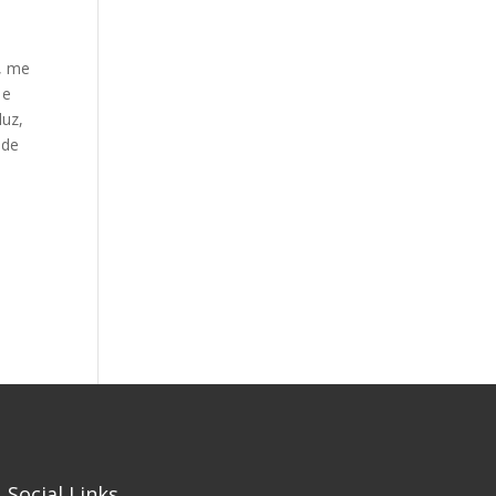
o, me
 e
luz,
ade
Social Links