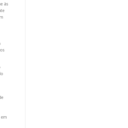
ue às
nte
em
a
dos
o
do
de
o
o em