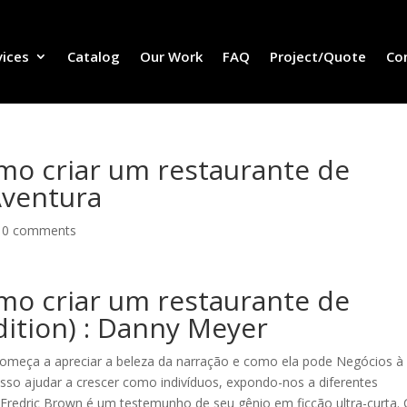
vices
Catalog
Our Work
FAQ
Project/Quote
Co
mo criar um restaurante de
Aventura
|
0 comments
mo criar um restaurante de
dition) : Danny Meyer
começa a apreciar a beleza da narração e como ela pode Negócios à
so ajudar a crescer como indivíduos, expondo-nos a diferentes
e Fredric Brown é um testemunho de seu gênio em ficção ultra-curta.