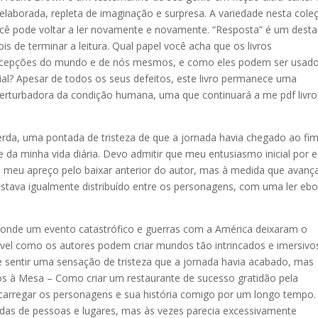
elaborada, repleta de imaginação e surpresa. A variedade nesta cole
você pode voltar a ler novamente e novamente. “Resposta” é um dest
 de terminar a leitura. Qual papel você acha que os livros
cepções do mundo e de nós mesmos, e como eles podem ser usad
l? Apesar de todos os seus defeitos, este livro permanece uma
erturbadora da condição humana, uma que continuará a me pdf livro
erda, uma pontada de tristeza de que a jornada havia chegado ao fim
da minha vida diária. Devo admitir que meu entusiasmo inicial por e
lo meu apreço pelo baixar anterior do autor, mas à medida que avanç
 estava igualmente distribuído entre os personagens, com uma ler eb
, onde um evento catastrófico e guerras com a América deixaram o
crível como os autores podem criar mundos tão intrincados e imersivo
e sentir uma sensação de tristeza que a jornada havia acabado, mas
s à Mesa – Como criar um restaurante de sucesso gratidão pela
carregar os personagens e sua história comigo por um longo tempo.
ívidas de pessoas e lugares, mas às vezes parecia excessivamente