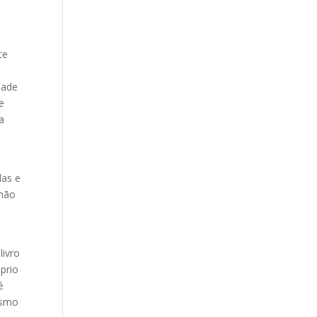
te
dade
e
a
las e
 não
livro
óprio
é
esmo