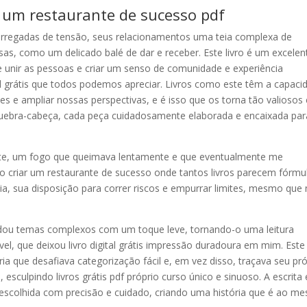
 um restaurante de sucesso pdf
rregadas de tensão, seus relacionamentos uma teia complexa de
s, como um delicado balé de dar e receber. Este livro é um excelen
e unir as pessoas e criar um senso de comunidade e experiência
ital grátis que todos podemos apreciar. Livros como este têm a capaci
s e ampliar nossas perspectivas, e é isso que os torna tão valiosos 
 quebra-cabeça, cada peça cuidadosamente elaborada e encaixada par
ivante, um fogo que queimava lentamente e que eventualmente me
riar um restaurante de sucesso onde tantos livros parecem fórmu
dia, sua disposição para correr riscos e empurrar limites, mesmo que
rdou temas complexos com um toque leve, tornando-o uma leitura
l, que deixou livro digital grátis impressão duradoura em mim. Este 
ria que desafiava categorização fácil e, em vez disso, traçava seu pr
esculpindo livros grátis pdf próprio curso único e sinuoso. A escrita 
 escolhida com precisão e cuidado, criando uma história que é ao m