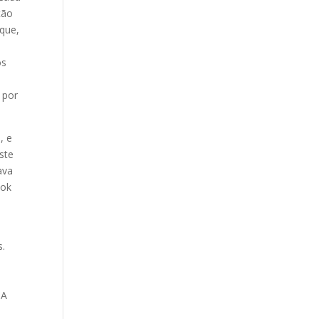
Our Work
ção
aque,
Our Clients
os
 por
, e
ste
ava
ook
s.
 A