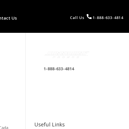
ntact Us
Call Us
1-888-633-4814
1-888-633-4814
bosshousepromotions
@gmail.com
255 N D St suite 401 h,
San Bernardino, CA
92410, United States
Useful Links
 Cada