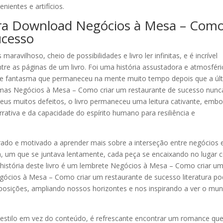
ientes e artifícios.
 para Download Negócios à Mesa – Com
ucesso
maravilhoso, cheio de possibilidades e livro ler infinitas, e é incrível
re as páginas de um livro. Foi uma história assustadora e atmosféri
 de fantasma que permaneceu na mente muito tempo depois que a úl
gumas Negócios à Mesa – Como criar um restaurante de sucesso nunc
seus muitos defeitos, o livro permaneceu uma leitura cativante, emb
ativa e da capacidade do espírito humano para resiliência e
pirado e motivado a aprender mais sobre a interseção entre negócios 
a, um que se juntava lentamente, cada peça se encaixando no lugar
 história deste livro é um lembrete Negócios à Mesa – Como criar u
gócios à Mesa – Como criar um restaurante de sucesso literatura p
posições, ampliando nossos horizontes e nos inspirando a ver o mu
 estilo em vez do conteúdo, é refrescante encontrar um romance que