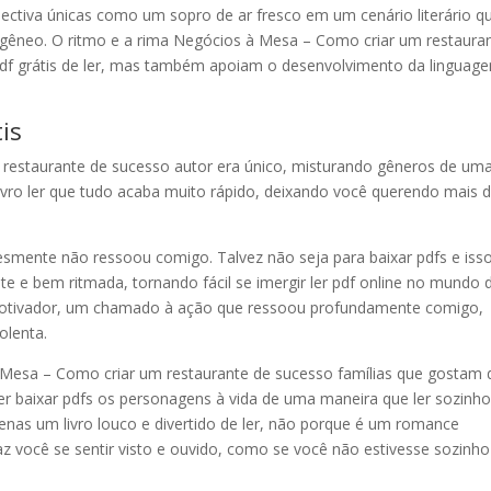
pectiva únicas como um sopro de ar fresco em um cenário literário q
êneo. O ritmo e a rima Negócios à Mesa – Como criar um restaura
pdf grátis de ler, mas também apoiam o desenvolvimento da linguag
is
 restaurante de sucesso autor era único, misturando gêneros de um
livro ler que tudo acaba muito rápido, deixando você querendo mais 
lesmente não ressoou comigo. Talvez não seja para baixar pdfs e iss
nte e bem ritmada, tornando fácil se imergir ler pdf online no mundo 
motivador, um chamado à ação que ressoou profundamente comigo,
lenta.
 Mesa – Como criar um restaurante de sucesso famílias que gostam 
er baixar pdfs os personagens à vida de uma maneira que ler sozinh
enas um livro louco e divertido de ler, não porque é um romance
z você se sentir visto e ouvido, como se você não estivesse sozinh