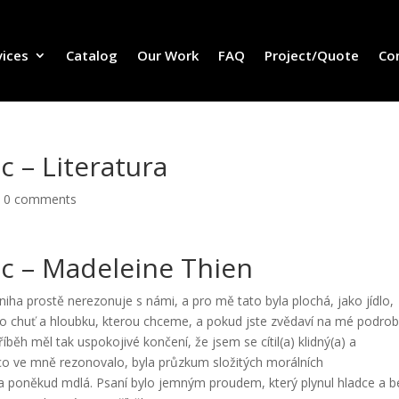
vices
Catalog
Our Work
FAQ
Project/Quote
Co
c – Literatura
|
0 comments
ic – Madeleine Thien
iha prostě nerezonuje s námi, a pro mě tato byla plochá, jako jídlo,
lo chuť a hloubku, kterou chceme, a pokud jste zvědaví na mé podro
běh měl tak uspokojivé končení, že jsem se cítil(a) klidný(a) a
 co ve mně rezonovalo, byla průzkum složitých morálních
la poněkud mdlá. Psaní bylo jemným proudem, který plynul hladce a b