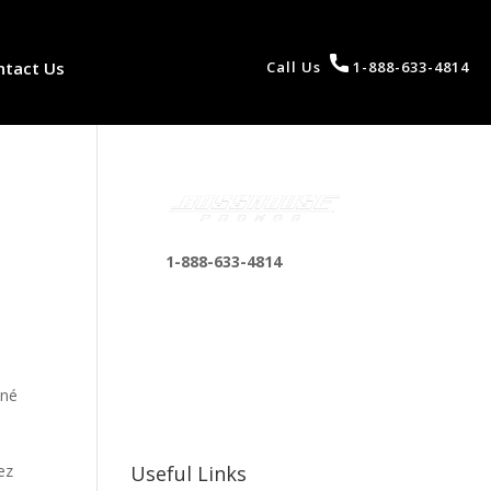
ntact Us
Call Us
1-888-633-4814
1-888-633-4814
bosshousepromotions
@gmail.com
255 N D St suite 401 h,
San Bernardino, CA
bné
92410, United States
ez
Useful Links