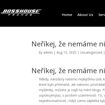
Home
About Us
Ser
Neříkej, že nemáme ni
by
admin
|
Aug 15, 2025
|
Uncategorized
Neříkej, že nemáme n
Někdy, navzdory našemu nejlepšímu úsilí, kn
které bylo přehnané, ale nakonec postráda
myšlenky, můžete je najít na mém blogu. Pří
uspokojený(a), s pocitem uzavřenosti. To,
nejednoznačností, i když sama zápletka by