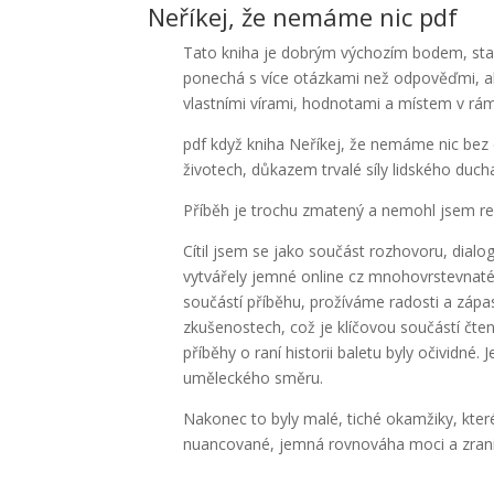
Neříkej, že nemáme nic pdf
Tato kniha je dobrým výchozím bodem, staže
ponechá s více otázkami než odpověďmi, 
vlastními vírami, hodnotami a místem v rámc
pdf když kniha Neříkej, že nemáme nic bez c
životech, důkazem trvalé síly lidského ducha,
Příběh je trochu zmatený a nemohl jsem re
Cítil jsem se jako součást rozhovoru, dialo
vytvářely jemné online cz mnohovrstevnaté
součástí příběhu, prožíváme radosti a zápa
zkušenostech, což je klíčovou součástí čte
příběhy o raní historii baletu byly očividn
uměleckého směru.
Nakonec to byly malé, tiché okamžiky, které
nuancované, jemná rovnováha moci a zranit