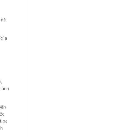
Our Work
Our Clients
 mě
cí a
i,
ománu
íběh
 že
t na
ch