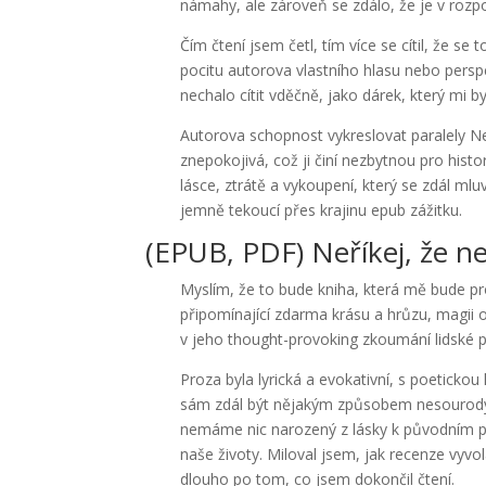
námahy, ale zároveň se zdálo, že je v rozp
Čím čtení jsem četl, tím více se cítil, že se
pocitu autorova vlastního hlasu nebo persp
nechalo cítit vděčně, jako dárek, který mi b
Autorova schopnost vykreslovat paralely Ne
znepokojivá, což ji činí nezbytnou pro histor
lásce, ztrátě a vykoupení, který se zdál ml
jemně tekoucí přes krajinu epub zážitku.
(EPUB, PDF) Neříkej, že 
Myslím, že to bude kniha, která mě bude p
připomínající zdarma krásu a hrůzu, magii o
v jeho thought-provoking zkoumání lidské 
Proza byla lyrická a evokativní, s poeticko
sám zdál být nějakým způsobem nesourodý a 
nemáme nic narozený z lásky k původním po
naše životy. Miloval jsem, jak recenze vyvo
dlouho po tom, co jsem dokončil čtení.