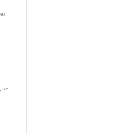
vás
a
, ale