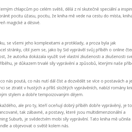
erným chlapcům po celém světě, dělá z ní skutečně speciální a inspiru
ránit pocitu úžasu, pocitu, že kniha mě vede na cestu do místa, knih
veň magické a děsivé.
ku, se všemi jeho komplexitami a protiklady, a proza byla jak
l stránky, cítil jsem se, jako by Sid vyprávěl svůj příběh o online čte
ost, že autorka dokázala využít své vlastní zkušenosti a zkušenosti sv
říběhu, je důkazem trvalé síly vyprávění a způsobů, kterými naše pří
, co nás poutá, co nás nutí dál číst a dozvědět se více o postavách a je
ci se ztratit v hustých a příliš složitých vyprávěních, nabízí romány kn
učným stylem a dobře tempoizovaným dějem.
aždého, ale pro ty, kteří oceňují dobrý příběh dobře vyprávěný, je t
uancované, tak zábavné, a postavy, které jsou multidimenzionální a
ing Suburb, je svědectvím mobi síly vyprávění. Tato kniha mě učinila
kindle a objevovat o světě kolem nás.