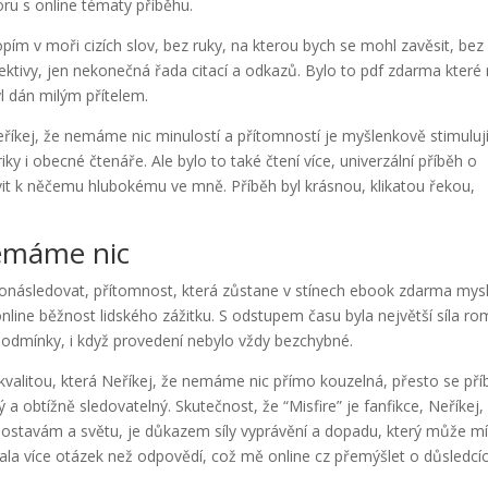
oru s online tématy příběhu.
 topím v moři cizích slov, bez ruky, na kterou bych se mohl zavěsit, bez
ektivy, jen nekonečná řada citací a odkazů. Bylo to pdf zdarma které
yl dán milým přítelem.
říkej, že nemáme nic minulostí a přítomností je myšlenkově stimulují
iky i obecné čtenáře. Ale bylo to také čtení více, univerzální příběh o
uvit k něčemu hlubokému ve mně. Příběh byl krásnou, klikatou řekou,
nemáme nic
ronásledovat, přítomnost, která zůstane v stínech ebook zdarma mysl
nline běžnost lidského zážitku. S odstupem času byla největší síla r
podmínky, i když provedení nebylo vždy bezchybné.
u kvalitou, která Neříkej, že nemáme nic přímo kouzelná, přesto se př
obtížně sledovatelný. Skutečnost, že “Misfire” je fanfikce, Neříkej,
stavám a světu, je důkazem síly vyprávění a dopadu, který může mí
lala více otázek než odpovědí, což mě online cz přemýšlet o důsledcí