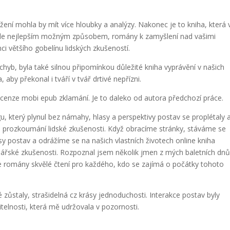
ní mohla by mít více hloubky a analýzy. Nakonec je to kniha, která 
ale nejlepším možným způsobem, romány k zamyšlení nad vašimi
i většího gobelínu lidských zkušeností.
hyb, byla také silnou připomínkou důležité kniha vyprávění v našich
 aby překonal i tváří v tvář drtivé nepřízni.
cenze mobi epub zklamání. Je to daleko od autora předchozí práce.
gu, který plynul bez námahy, hlasy a perspektivy postav se proplétaly 
 prozkoumání lidské zkušenosti. Když obracíme stránky, stáváme se
sy postav a odrážíme se na našich vlastních životech online kniha
nářské zkušenosti. Rozpoznal jsem několik jmen z mých baletních dnů
é. Je romány skvělé čtení pro každého, kdo se zajímá o počátky tohoto
 zůstaly, strašidelná cz krásy jednoduchosti. Interakce postav byly
elnosti, která mě udržovala v pozornosti.