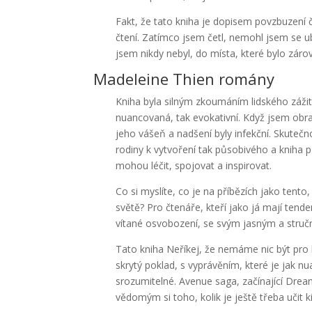
Fakt, že tato kniha je dopisem povzbuzení č
čtení. Zatímco jsem četl, nemohl jsem se ub
jsem nikdy nebyl, do místa, které bylo záro
Madeleine Thien romány
Kniha byla silným zkoumáním lidského zážit
nuancovaná, tak evokativní. Když jsem obrace
jeho vášeň a nadšení byly infekční. Skutečn
rodiny k vytvoření tak působivého a kniha p
mohou léčit, spojovat a inspirovat.
Co si myslíte, co je na příbězích jako tento
světě? Pro čtenáře, kteří jako já mají tenden
vítané osvobození, se svým jasným a str
Tato kniha Neříkej, že nemáme nic být pro k
skrytý poklad, s vyprávěním, které je jak n
srozumitelné. Avenue saga, začínající Dream
vědomým si toho, kolik je ještě třeba učit 