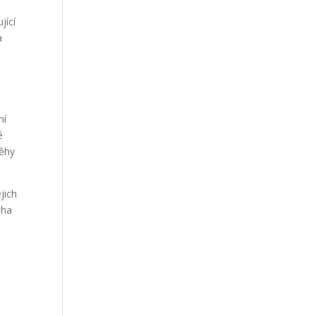
jící
a
ní
é
běhy
jich
iha
o