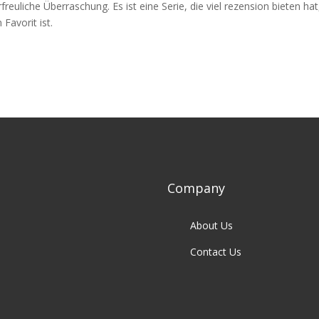
euliche Überraschung. Es ist eine Serie, die viel rezension bieten hat
 Favorit ist.
Company
About Us
Contact Us