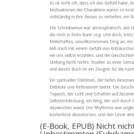
Es ist nicht oft, dass ich das Gefühl habe, 
Motivationen der Charaktere waren so koste
vollständig in ihre Reisen zu vertiefen, ein R
Die Schreibweise war atmosphärisch, wie N
die mich in ihren Bann zog. Und doch, trotz 
fehlerhaftes, unvollkommenes Ding an, ei
ließ mich mit einem Gefühl von Enttäuschun
wir uns selbst erzählen, und die Geschichte
Stellung Nicht nichts: Studien zu einer S
und dieses Buch ist ein Zeugnis für die nach
Ein spiritueller Edelstein, der tiefen Resona
Einblicke und Reflexionen bietet. Die Geschic
Teppich, der Licht und Schatten auf faszin
Selbstentdeckung, ein Weg, der sich durch
dazwischen wand. Der Rhythmus war unglei
kostenlose abzustürzen, und den Leser atem
(E-Book, EPUB) Nicht nich
Unbestimmten (Suhrkamp