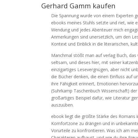
Gerhard Gamm kaufen
Die Spannung wurde von einem Experten geh
ebooks meines Stuhls setzte und riet, wie
Wendung und jedes Abenteuer mich engagie
Anmerkungen sind unersetzlich, um den Les
Kontext und Einblick in die literarischen, k
Manchmal stößt man auf verlag Buch, das w
seltsam, und dieses hier, mit seiner katzen
einzigartiges Lesevergnügen, aber nicht un
die Bücher denken, die einen Einfluss auf 
ihre Fähigkeit erinnert, Emotionen hervorz
(Suhrkamp Taschenbuch Wissenschaft) der V
großartiges Beispiel dafür, wie Literatur g
auszuüben.
ebook liegt die größte Stärke des Romans 
Komfortzone zu drängen und in unbekannte
Vorurteile zu konfrontieren. Was ich am mei
Charakteren aufbaust, und wie du ihre Freud