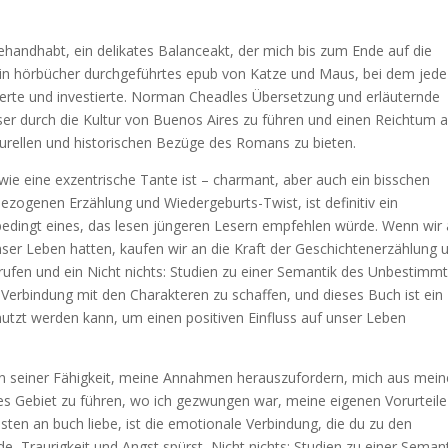
andhabt, ein delikates Balanceakt, der mich bis zum Ende auf die
 ein hörbücher durchgeführtes epub von Katze und Maus, bei dem jede
rte und investierte. Norman Cheadles Übersetzung und erläuternde
er durch die Kultur von Buenos Aires zu führen und einen Reichtum 
ulturellen und historischen Bezüge des Romans zu bieten.
ie eine exzentrische Tante ist – charmant, aber auch ein bisschen
bezogenen Erzählung und Wiedergeburts-Twist, ist definitiv ein
bedingt eines, das lesen jüngeren Lesern empfehlen würde. Wenn wir
unser Leben hatten, kaufen wir an die Kraft der Geschichtenerzählung 
urufen und ein Nicht nichts: Studien zu einer Semantik des Unbestimm
erbindung mit den Charakteren zu schaffen, und dieses Buch ist ein
enutzt werden kann, um einen positiven Einfluss auf unser Leben
in seiner Fähigkeit, meine Annahmen herauszufordern, mich aus mein
s Gebiet zu führen, wo ich gezwungen war, meine eigenen Vorurteile
sten an buch liebe, ist die emotionale Verbindung, die du zu den
e, Traurigkeit und Angst spürst, Nicht nichts: Studien zu einer Seman