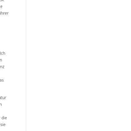
ne
ihrer
Ich
en
enz
das
atur
h
 die
asie