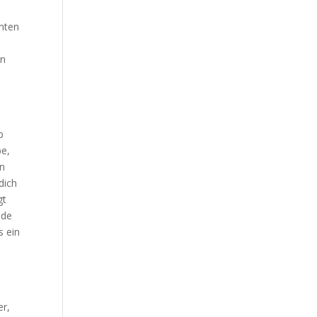
mmten
in
p
be,
nn
dich
gt
ide
s ein
er,