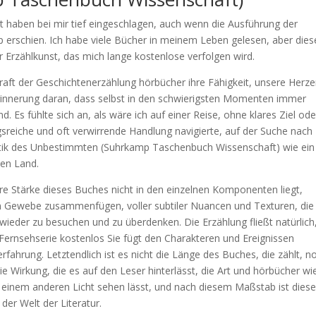
t haben bei mir tief eingeschlagen, auch wenn die Ausführung der
erschien. Ich habe viele Bücher in meinem Leben gelesen, aber dies
r Erzählkunst, das mich lange kostenlose verfolgen wird.
Kraft der Geschichtenerzählung hörbücher ihre Fähigkeit, unsere Herz
Erinnerung daran, dass selbst in den schwierigsten Momenten immer
 Es fühlte sich an, als wäre ich auf einer Reise, ohne klares Ziel ode
sreiche und oft verwirrende Handlung navigierte, auf der Suche nach
ntik des Unbestimmten (Suhrkamp Taschenbuch Wissenschaft) wie ein
en Land.
re Stärke dieses Buches nicht in den einzelnen Komponenten liegt,
hen Gewebe zusammenfügen, voller subtiler Nuancen und Texturen, die
wieder zu besuchen und zu überdenken. Die Erzählung fließt natürlich
 Fernsehserie kostenlos Sie fügt den Charakteren und Ereignissen
fahrung. Letztendlich ist es nicht die Länge des Buches, die zählt, n
e Wirkung, die es auf den Leser hinterlässt, die Art und hörbücher wi
in einem anderen Licht sehen lässt, und nach diesem Maßstab ist diese
der Welt der Literatur.