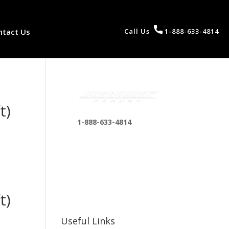
ntact Us
Call Us
1-888-633-4814
t)
1-888-633-4814
bosshousepromotions
@gmail.com
255 N D St suite 401 h,
San Bernardino, CA
t)
92410, United States
Useful Links