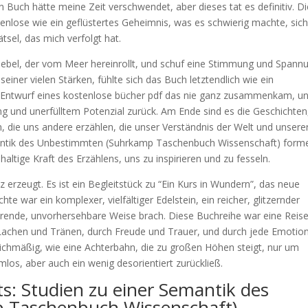
ein Buch hätte meine Zeit verschwendet, aber dieses tat es definitiv. D
nlose wie ein geflüstertes Geheimnis, was es schwierig machte, sic
ätsel, das mich verfolgt hat.
ebel, der vom Meer hereinrollt, und schuf eine Stimmung und Spann
seiner vielen Stärken, fühlte sich das Buch letztendlich wie ein
n Entwurf eines kostenlose bücher pdf das nie ganz zusammenkam, u
g und unerfülltem Potenzial zurück. Am Ende sind es die Geschichten,
n, die uns andere erzählen, die unser Verständnis der Welt und unsere
emantik des Unbestimmten (Suhrkamp Taschenbuch Wissenschaft) form
haltige Kraft des Erzählens, uns zu inspirieren und zu fesseln.
nz erzeugt. Es ist ein Begleitstück zu “Ein Kurs in Wundern”, das neue
hte war ein komplexer, vielfältiger Edelstein, ein reicher, glitzernder
ierende, unvorhersehbare Weise brach. Diese Buchreihe war eine Reise
 Lachen und Tränen, durch Freude und Trauer, und durch jede Emotio
chmäßig, wie eine Achterbahn, die zu großen Höhen steigt, nur um
los, aber auch ein wenig desorientiert zurückließ.
ts: Studien zu einer Semantik des
 Taschenbuch Wissenschaft)