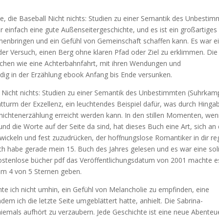
le, die Baseball Nicht nichts: Studien zu einer Semantik des Unbesti
einfach eine gute Außenseitergeschichte, und es ist ein großartiges
enbringen und ein Gefühl von Gemeinschaft schaffen kann. Es war e
der Versuch, einen Berg ohne klaren Pfad oder Ziel zu erklimmen. Die
isschen wie eine Achterbahnfahrt, mit ihren Wendungen und
dig in der Erzählung ebook Anfang bis Ende versunken.
ist Nicht nichts: Studien zu einer Semantik des Unbestimmten (Suhrkam
urm der Exzellenz, ein leuchtendes Beispiel dafür, was durch Hinga
chichtenerzählung erreicht werden kann. In den stillen Momenten, we
und die Worte auf der Seite da sind, hat dieses Buch eine Art, sich an 
 wickeln und fest zuzudrücken, der hoffnungslose Romantiker in dir re
. Ich habe gerade mein 15. Buch des Jahres gelesen und es war eine sol
 kostenlose bücher pdf das Veröffentlichungsdatum von 2001 machte e
hm 4 von 5 Sternen geben.
nnte ich nicht umhin, ein Gefühl von Melancholie zu empfinden, eine
dem ich die letzte Seite umgeblättert hatte, anhielt. Die Sabrina-
niemals aufhört zu verzaubern. Jede Geschichte ist eine neue Abenteu