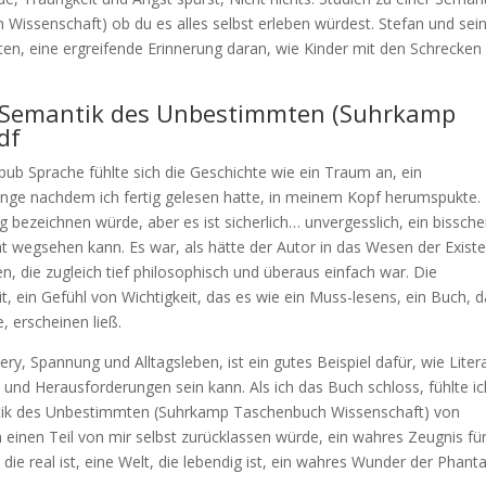
ssenschaft) ob du es alles selbst erleben würdest. Stefan und sei
en, eine ergreifende Erinnerung daran, wie Kinder mit den Schrecken 
er Semantik des Unbestimmten (Suhrkamp
df
epub Sprache fühlte sich die Geschichte wie ein Traum an, ein
nge nachdem ich fertig gelesen hatte, in meinem Kopf herumspukte. 
olg bezeichnen würde, aber es ist sicherlich… unvergesslich, ein bissch
ht wegsehen kann. Es war, als hätte der Autor in das Wesen der Exist
, die zugleich tief philosophisch und überaus einfach war. Die
it, ein Gefühl von Wichtigkeit, das es wie ein Muss-lesens, ein Buch, 
 erscheinen ließ.
y, Spannung und Alltagsleben, ist ein gutes Beispiel dafür, wie Liter
 und Herausforderungen sein kann. Als ich das Buch schloss, fühlte ic
antik des Unbestimmten (Suhrkamp Taschenbuch Wissenschaft) von
ich einen Teil von mir selbst zurücklassen würde, ein wahres Zeugnis für
 die real ist, eine Welt, die lebendig ist, ein wahres Wunder der Phant