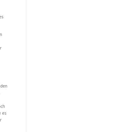
es
en
r
 den
,
och
e es
r