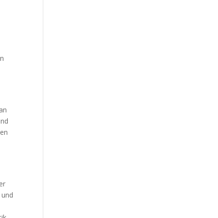
an
 an
und
ten
er
 und
tik