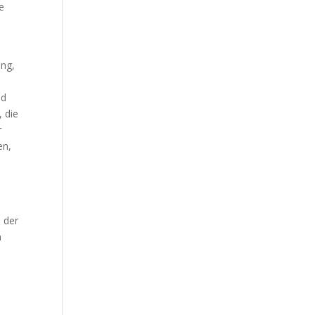
ie
Our Work
h
Our Clients
ung,
nd
 die
r
en,
 der
n