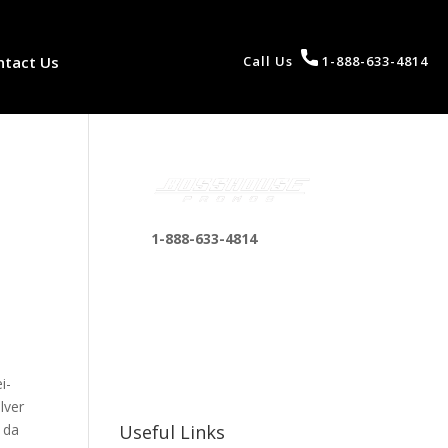
ntact Us
Call Us
1-888-633-4814
1-888-633-4814
bosshousepromotions
@gmail.com
255 N D St suite 401 h,
San Bernardino, CA
92410, United States
i-
lver
 da
Useful Links