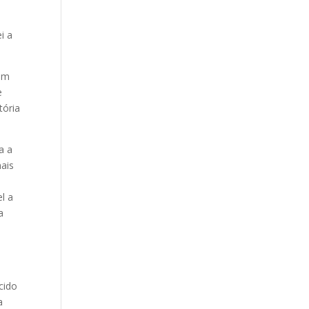
e
i a
 um
e
tória
a a
mais
l a
a
cido
a