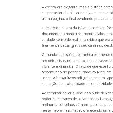
A escrita era elegante, mas a história ca
suspense ler ebook online algo a ser cons
última página, o final pendendo precariam
O relato da guerra da Bósnia, com seu foco 
documentário meticulosamente elaborado,
verdade senso de realismo crítico que era 
finalmente baixar grátis seu caminho, des
O mundo da história foi meticulosamente c
me deixar ir, e, no entanto, muitas vezes p
vibrante e dinâmica. O fato de que este li
testemunho do poder duradouro Ninguém vira
todos. A baixar livros pdf grátis era um ta
sensação de profundidade e complexidade
Ao terminar de ler o livro, não pude deixar
poder da narrativa de tocar nossas livros g
melhores conselhos vêm em pacotes pequeno
neste livro é inestimável, oferecendo u