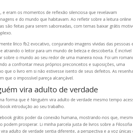
o, e eram os momentos de reflexão silenciosa que revelavam
agens e do mundo que habitavam. Ao refletir sobre a leitura online
ias são feitas para serem saboreadas, com temas baixar grátis moti
plexo.
mente lírico fb2 evocativo, conjurando imagens vívidas das pessoas 
 atraindo o leitor para um mundo de beleza e descoberta. É incrível
sar sobre o mundo ao seu redor de uma maneira nova. Foi um roman
ndo a confrontar meus próprios preconceitos e suposições, uma
 que o livro em si não estivesse isento de seus defeitos. As resenh
om que o impossível pareça alcançável.
uém vira adulto de verdade
uma forma que é Ninguém vira adulto de verdade mesmo tempo acess
 ebook introdução ao seu trabalho.
df ebook grátis poder da conexão humana, mostrando-nos que, mesm
ão podem prosperar. Li minha parcela justa de livros sobre a Filosofia
ra adulto de verdade sentia diferente, a perspectiva e a voz únicas