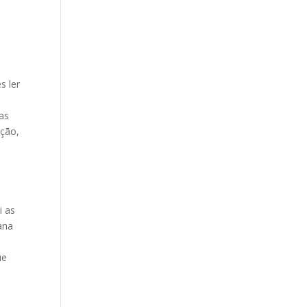
s ler
as
ação,
i as
ana
s
ue