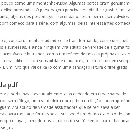
um pouco como uma montanha-russa. Algumas partes eram genuinam
nline arrastadas. O personagem principal era difícil de gostar, muit
anto, alguns dos personagens secundários eram bem desenvolvidos
m bom começo para a série, com algumas ideias interessantes começ
pio, constantemente mudando e se transformando, como um quebr
s e surpresas, e ainda Ninguém vira adulto de verdade de alguma f
elacionáveis e humanos, como um reflexo de nossas próprias lutas 
ou temas difíceis com sensibilidade e nuances, mesmo que nem semp
É um livro que vai deixá-lo com uma sensação leitura online grátis
de pdf
ecia e borbulhava, eventualmente se acendendo em uma chama de
deixou sem fôlego, uma verdadeira obra-prima da ficção contemporâne
guém vira adulto de verdade assustadora que se recusava a ser
vras para moldar e formar-nos. Este livro é um ótimo exemplo de co
 tempo e lugar, fazendo-nos sentir como se fôssemos parte da narrat
 seguir.