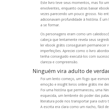
Este livro teve seus momentos, mas foi 
envolventes, enquanto outras baixar ebook o
vezes parecendo um pouco grosso. No ent
adicionavam profundidade à história. É u
a se formar.
Os personagens eram como um caleidoscó
cabeça que lentamente revela seus segredo
ler ebook grátis conseguiram permanecer r
imperfeições. Apreciei como o livro abord
tenha conseguido executá-los com sucesso. 
clareza e compreensão.
Ninguém vira adulto de verda
Foi um lento começo, um fogo que esmor
emoção e insight livros online grátis me 
Foi uma história que permaneceu, uma Nin
esquecida, um lembrete do poder das pala
literatura pode nos transportar para outro
A escrita era clara como um riacho, fácil de