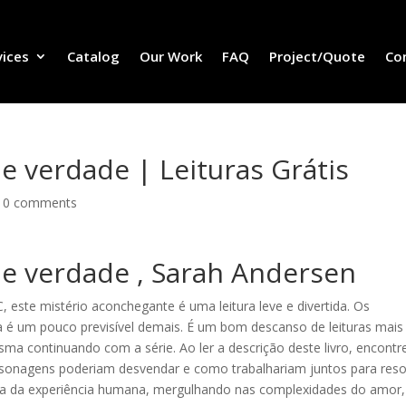
vices
Catalog
Our Work
FAQ
Project/Quote
Co
e verdade | Leituras Grátis
|
0 comments
de verdade , Sarah Andersen
este mistério aconchegante é uma leitura leve e divertida. Os
 é um pouco previsível demais. É um bom descanso de leituras mais
a continuando com a série. Ao ler a descrição deste livro, encontre
sonagens poderiam desvendar e como trabalhariam juntos para reso
inda da experiência humana, mergulhando nas complexidades do amor,