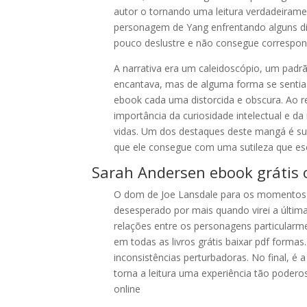
autor o tornando uma leitura verdadeirame
personagem de Yang enfrentando alguns dil
pouco deslustre e não consegue correspond
A narrativa era um caleidoscópio, um pad
encantava, mas de alguma forma se sentia
ebook cada uma distorcida e obscura. Ao re
importância da curiosidade intelectual e 
vidas. Um dos destaques deste mangá é su
que ele consegue com uma sutileza que esc
Sarah Andersen ebook grátis 
O dom de Joe Lansdale para os momentos 
desesperado por mais quando virei a últim
relações entre os personagens particula
em todas as livros grátis baixar pdf forma
inconsistências perturbadoras. No final, 
torna a leitura uma experiência tão poderosa
online