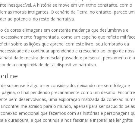
nte inesquecível. A história se move em um ritmo constante, com o
emas morais intrigantes. O cenário da Terra, no entanto, parece um
er ao potencial do resto da narrativa.
rão de cores e imagens em constante mudança que deslumbrava e
 excessivamente fragmentada, como um espelho que reflete mil face
fletir sobre as lições que aprendi com este livro, sou lembrado da
da necessidade de continuar aprendendo e crescendo ao longo de noss
a habilidade mestra de mesclar passado e presente, pensamento e 
onde a complexidade de tal dispositivo narrativo.
online
de suspense é algo a ser considerado, deixando-me sem fôlego e
a página, o final pendendo precariamente como um desafio. Encontre
rmente bem desenvolvidas, uma exploração matizada da conexão hum
s. Encontrei-me atraído para o mundo, apenas para ser sacudido pela
é a conexão emocional que fazemos com as histórias e personagens q
 e duradoura, e que continua a nos fascinar e inspirar até ler grátis