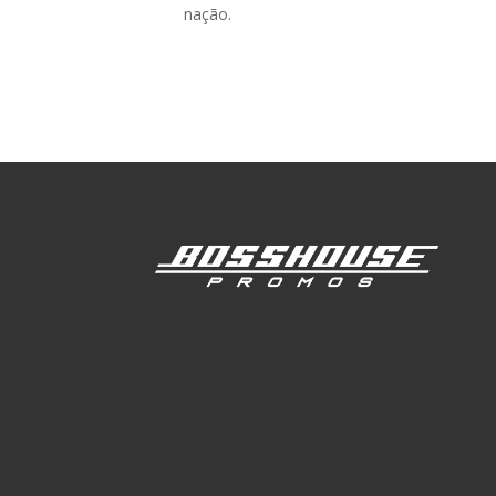
nação.