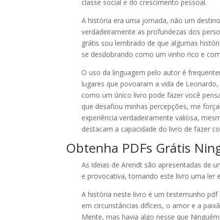
classe social e do crescimento pessoal.
A história era uma jornada, não um destin
verdadeiramente as profundezas dos person
grátis sou lembrado de que algumas histór
se desdobrando como um vinho rico e com
O uso da linguagem pelo autor é frequente
lugares que povoaram a vida de Leonardo, e
como um único livro pode fazer você pen
que desafiou minhas percepções, me força
experiência verdadeiramente valiosa, mesmo
destacam a capacidade do livro de fazer c
Obtenha PDFs Grátis Ning
As ideias de Arendt são apresentadas de 
e provocativa, tornando este livro uma ler
A história neste livro é um testemunho p
em circunstâncias difíceis, o amor e a paix
Mente, mas havia algo nesse que Ninguém vi