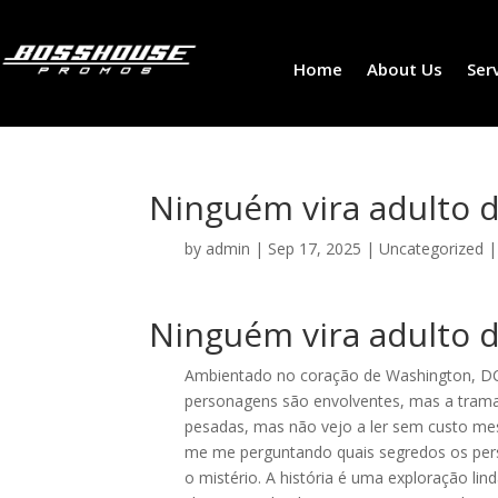
Home
About Us
Ser
Ninguém vira adulto d
by
admin
|
Sep 17, 2025
|
Uncategorized
Ninguém vira adulto 
Ambientado no coração de Washington, DC, 
personagens são envolventes, mas a trama
pesadas, mas não vejo a ler sem custo mesm
me me perguntando quais segredos os per
o mistério. A história é uma exploração l