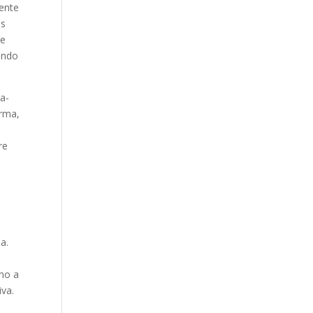
ente
as
 e
ando
a-
orma,
e
re
a.
mo a
iva.