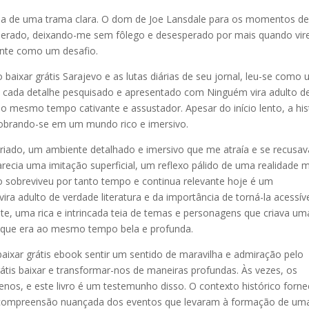
recia de uma trama clara. O dom de Joe Lansdale para os momentos d
iderado, deixando-me sem fôlego e desesperado por mais quando vire
ente como um desafio.
baixar grátis Sarajevo e as lutas diárias de seu jornal, leu-se como
 cada detalhe pesquisado e apresentado com Ninguém vira adulto d
ao mesmo tempo cativante e assustador. Apesar do início lento, a his
dobrando-se em um mundo rico e imersivo.
riado, um ambiente detalhado e imersivo que me atraía e se recusav
arecia uma imitação superficial, um reflexo pálido de uma realidade 
vro sobreviveu por tanto tempo e continua relevante hoje é um
 adulto de verdade literatura e da importância de torná-la acessíve
pete, uma rica e intrincada teia de temas e personagens que criava um
 que era ao mesmo tempo bela e profunda.
 baixar grátis ebook sentir um sentido de maravilha e admiração pelo
rátis baixar e transformar-nos de maneiras profundas. Às vezes, os
s, e este livro é um testemunho disso. O contexto histórico forne
ma compreensão nuançada dos eventos que levaram à formação de um