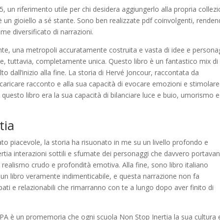
un riferimento utile per chi desidera aggiungerlo alla propria collezi
 è un gioiello a sé stante. Sono ben realizzate pdf coinvolgenti, rende
eme diversificato di narrazioni.
te, una metropoli accuratamente costruita e vasta di idee e persona
e, tuttavia, completamente unica. Questo libro è un fantastico mix di
lto dall’inizio alla fine. La storia di Hervé Joncour, raccontata da
scaricare racconto e alla sua capacità di evocare emozioni e stimolare
questo libro era la sua capacità di bilanciare luce e buio, umorismo e
tia
ato piacevole, la storia ha risuonato in me su un livello profondo e
rtia interazioni sottili e sfumate dei personaggi che davvero portavan
 realismo crudo e profondità emotiva. Alla fine, sono libro italiano
 un libro veramente indimenticabile, e questa narrazione non fa
ati e relazionabili che rimarranno con te a lungo dopo aver finito di
BHPA è un promemoria che ogni scuola Non Stop Inertia la sua cultura 