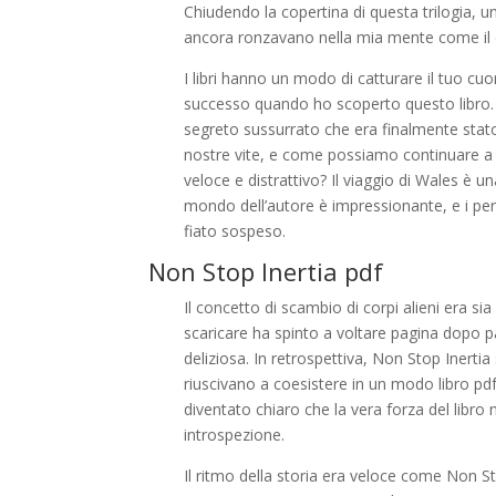
Chiudendo la copertina di questa trilogia, un
ancora ronzavano nella mia mente come il d
I libri hanno un modo di catturare il tuo cu
successo quando ho scoperto questo libro. 
segreto sussurrato che era finalmente stato 
nostre vite, e come possiamo continuare a 
veloce e distrattivo? Il viaggio di Wales è 
mondo dell’autore è impressionante, e i pers
fiato sospeso.
Non Stop Inertia pdf
Il concetto di scambio di corpi alieni era s
scaricare ha spinto a voltare pagina dopo p
deliziosa. In retrospettiva, Non Stop Inerti
riuscivano a coesistere in un modo libro pdf
diventato chiaro che la vera forza del libro
introspezione.
Il ritmo della storia era veloce come Non S