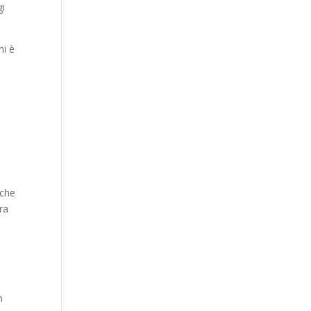
gi
mi è
 che
ra
n