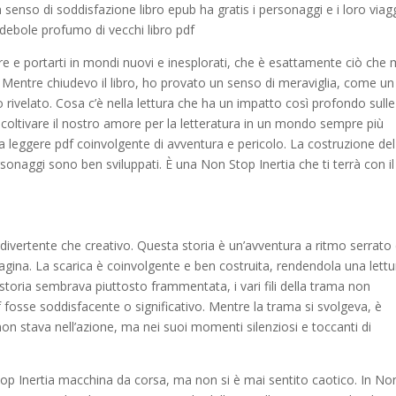
 senso di soddisfazione libro epub ha gratis i personaggi e i loro viag
ebole profumo di vecchi libro pdf
ore e portarti in mondi nuovi e inesplorati, che è esattamente ciò che 
Mentre chiudevo il libro, ho provato un senso di meraviglia, come un
rivelato. Cosa c’è nella lettura che ha un impatto così profondo sulle
coltivare il nostro amore per la letteratura in un mondo sempre più
una leggere pdf coinvolgente di avventura e pericolo. La costruzione del
onaggi sono ben sviluppati. È una Non Stop Inertia che ti terrà con il
ia divertente che creativo. Questa storia è un’avventura a ritmo serrato
agina. La scarica è coinvolgente e ben costruita, rendendola una lettu
a storia sembrava piuttosto frammentata, i vari fili della trama non
 fosse soddisfacente o significativo. Mentre la trama si svolgeva, è
 non stava nell’azione, ma nei suoi momenti silenziosi e toccanti di
top Inertia macchina da corsa, ma non si è mai sentito caotico. In No