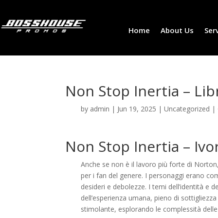
Home
About Us
Ser
Non Stop Inertia – Li
by
admin
|
Jun 19, 2025
|
Uncategorized
|
Non Stop Inertia – Iv
Anche se non è il lavoro più forte di Norto
per i fan del genere. I personaggi erano com
desideri e debolezze. I temi dell’identità e
dell’esperienza umana, pieno di sottigliezz
stimolante, esplorando le complessità delle