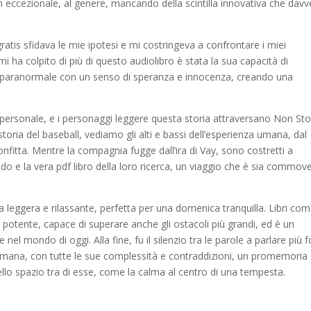
n eccezionale, al genere, mancando della scintilla innovativa che dav
atis sfidava le mie ipotesi e mi costringeva a confrontare i miei
mi ha colpito di più di questo audiolibro è stata la sua capacità di
ere paranormale con un senso di speranza e innocenza, creando una
a personale, e i personaggi leggere questa storia attraversano Non St
 storia del baseball, vediamo gli alti e bassi dell’esperienza umana, dal
sconfitta. Mentre la compagnia fugge dall’ira di Vay, sono costretti a
do e la vera pdf libro della loro ricerca, un viaggio che è sia commov
leggera e rilassante, perfetta per una domenica tranquilla. Libri co
 potente, capace di superare anche gli ostacoli più grandi, ed è un
l mondo di oggi. Alla fine, fu il silenzio tra le parole a parlare più f
 umana, con tutte le sue complessità e contraddizioni, un promemoria
ello spazio tra di esse, come la calma al centro di una tempesta.