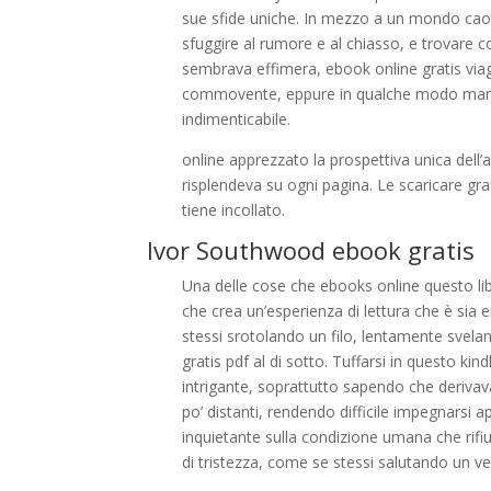
sue sfide uniche. In mezzo a un mondo caot
sfuggire al rumore e al chiasso, e trovare c
sembrava effimera, ebook online gratis via
commovente, eppure in qualche modo manca
indimenticabile.
online apprezzato la prospettiva unica dell
risplendeva su ogni pagina. Le scaricare gr
tiene incollato.
Ivor Southwood ebook gratis
Una delle cose che ebooks online questo libro
che crea un’esperienza di lettura che è si
stessi srotolando un filo, lentamente sveland
gratis pdf al di sotto. Tuffarsi in questo k
intrigante, soprattutto sapendo che derivav
po’ distanti, rendendo difficile impegnarsi a
inquietante sulla condizione umana che rifi
di tristezza, come se stessi salutando un 