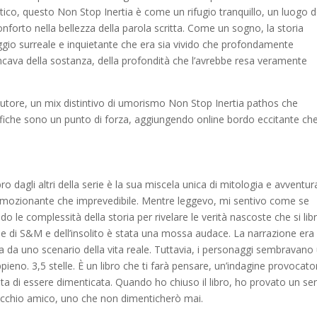
ico, questo Non Stop Inertia è come un rifugio tranquillo, un luogo 
onforto nella bellezza della parola scritta. Come un sogno, la storia
ggio surreale e inquietante che era sia vivido che profondamente
va della sostanza, della profondità che l’avrebbe resa veramente
’autore, un mix distintivo di umorismo Non Stop Inertia pathos che
afiche sono un punto di forza, aggiungendo online bordo eccitante che
 dagli altri della serie è la sua miscela unica di mitologia e avventur
a emozionante che imprevedibile. Mentre leggevo, mi sentivo come se
o le complessità della storia per rivelare le verità nascoste che si lib
indle di S&M e dell’insolito è stata una mossa audace. La narrazione era
a da uno scenario della vita reale. Tuttavia, i personaggi sembravano
ppieno. 3,5 stelle. È un libro che ti farà pensare, un’indagine provocato
uta di essere dimenticata. Quando ho chiuso il libro, ho provato un s
vecchio amico, uno che non dimenticherò mai.