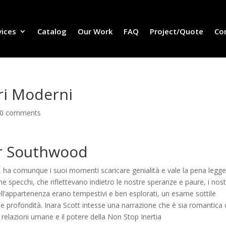
vices
Catalog
Our Work
FAQ
Project/Quote
Co
bri Moderni
0 comments
or Southwood
n, ha comunque i suoi momenti scaricare genialità e vale la pena legge
e specchi, che riflettevano indietro le nostre speranze e paure, i nost
 dell’appartenenza erano tempestivi e ben esplorati, un esame sottile
a e profondità. Inara Scott intesse una narrazione che è sia romantica
 relazioni umane e il potere della Non Stop Inertia