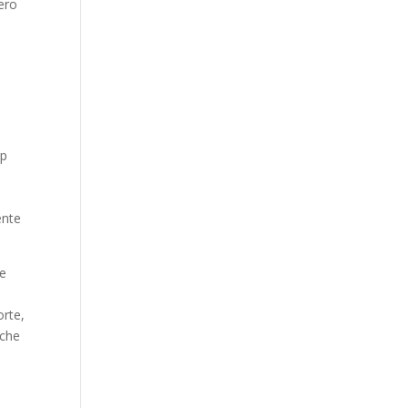
vero
op
ente
me
orte,
 che