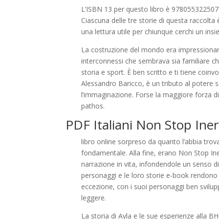
L’ISBN 13 per questo libro è 9780553225075, 
Ciascuna delle tre storie di questa raccolta
una lettura utile per chiunque cerchi un insi
La costruzione del mondo era impressionan
interconnessi che sembrava sia familiare ch
storia e sport. È ben scritto e ti tiene coinvo
Alessandro Baricco, è un tributo al potere 
l’immaginazione. Forse la maggiore forza di 
pathos.
PDF Italiani Non Stop Iner
libro online sorpreso da quanto l’abbia trov
fondamentale. Alla fine, erano Non Stop Ine
narrazione in vita, infondendole un senso di
personaggi e le loro storie e-book rendono
eccezione, con i suoi personaggi ben svilupp
leggere.
La storia di Ayla e le sue esperienze alla 