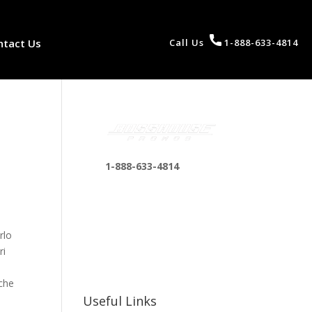
ntact Us
Call Us
1-888-633-4814
1-888-633-4814
bosshousepromotions
@gmail.com
255 N D St suite 401 h,
rlo
San Bernardino, CA
ri
92410, United States
 che
Useful Links