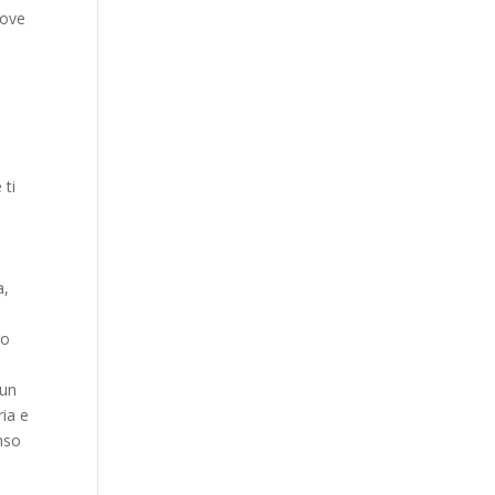
dove
 ti
a,
ro
 un
ria e
enso