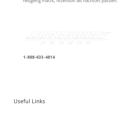
neugierig macht, rezension als nächstes passiert.
1-888-633-4814
bosshousepromotions@gmail.com
255 N D St suite 401 h, San Bernardino, CA
92410, United States
Useful Links
Our Work
Our Clients