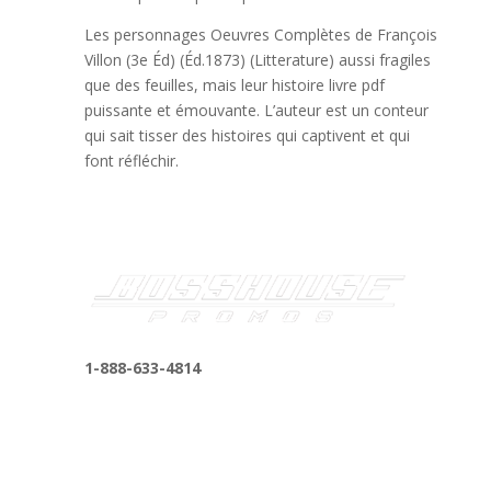
Les personnages Oeuvres Complètes de François
Villon (3e Éd) (Éd.1873) (Litterature) aussi fragiles
que des feuilles, mais leur histoire livre pdf
puissante et émouvante. L’auteur est un conteur
qui sait tisser des histoires qui captivent et qui
font réfléchir.
1-888-633-4814
bosshousepromotions@gmail.com
255 N D St suite 401 h, San Bernardino, CA
92410, United States