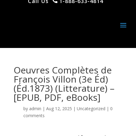
Call Us
1-888-633-4814
Oeuvres Complètes de
François Villon (3e Éd)
(Éd.1873) (Litterature) –
[EPUB, PDF, eBooks]
by
admin
|
Aug 12, 2025
|
Uncategorized
|
0
comments