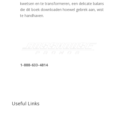
kwetsen en te transformeren, een delicate balans
die dit boek downloaden hoewel gebrek aan, wist
te handhaven.
1-888-633-4814
bosshousepromotions@gmail.com
255 N D St suite 401 h, San Bernardino, CA
92410, United States
Useful Links
Our Work