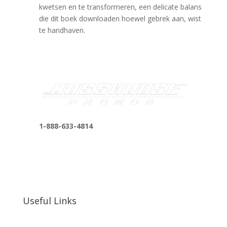
kwetsen en te transformeren, een delicate balans
die dit boek downloaden hoewel gebrek aan, wist
te handhaven.
1-888-633-4814
bosshousepromotions@gmail.com
255 N D St suite 401 h, San Bernardino, CA
92410, United States
Useful Links
Our Work