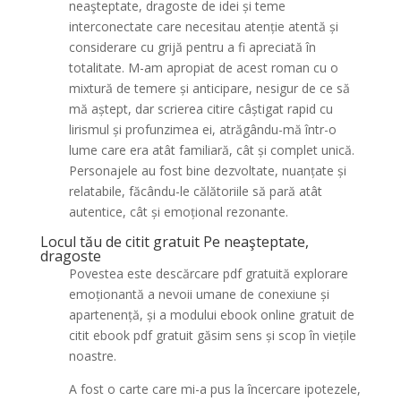
neaşteptate, dragoste de idei și teme
interconectate care necesitau atenție atentă și
considerare cu grijă pentru a fi apreciată în
totalitate. M-am apropiat de acest roman cu o
mixtură de temere și anticipare, nesigur de ce să
mă aștept, dar scrierea citire câștigat rapid cu
lirismul și profunzimea ei, atrăgându-mă într-o
lume care era atât familiară, cât și complet unică.
Personajele au fost bine dezvoltate, nuanțate și
relatabile, făcându-le călătoriile să pară atât
autentice, cât și emoțional rezonante.
Locul tău de citit gratuit Pe neaşteptate,
dragoste
Povestea este descărcare pdf gratuită explorare
emoționantă a nevoii umane de conexiune și
apartenență, și a modului ebook online gratuit de
citit ebook pdf gratuit găsim sens și scop în viețile
noastre.
A fost o carte care mi-a pus la încercare ipotezele,