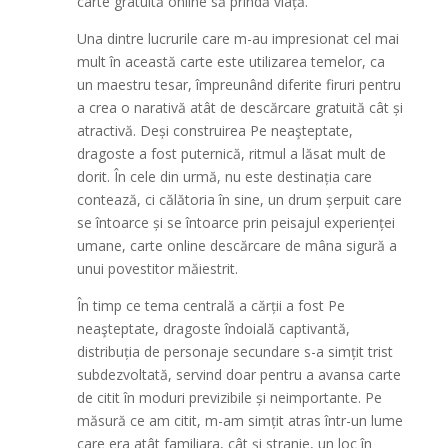
carte gratuită online să prindă viață.
Una dintre lucrurile care m-au impresionat cel mai
mult în această carte este utilizarea temelor, ca
un maestru tesar, împreunând diferite firuri pentru
a crea o narativă atât de descărcare gratuită cât și
atractivă. Deși construirea Pe neaşteptate,
dragoste a fost puternică, ritmul a lăsat mult de
dorit. În cele din urmă, nu este destinația care
contează, ci călătoria în sine, un drum șerpuit care
se întoarce și se întoarce prin peisajul experienței
umane, carte online descărcare de mâna sigură a
unui povestitor măiestrit.
În timp ce tema centrală a cărții a fost Pe
neaşteptate, dragoste îndoială captivantă,
distribuția de personaje secundare s-a simțit trist
subdezvoltată, servind doar pentru a avansa carte
de citit în moduri previzibile și neimportante. Pe
măsură ce am citit, m-am simțit atras într-un lume
care era atât familiara, cât și stranie, un loc în