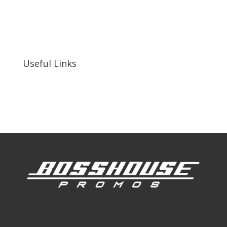
bosshousepromotions@gmail.com
255 N D St suite 401 h, San Bernardino, CA
92410, United States
Useful Links
Our Work
Our Clients