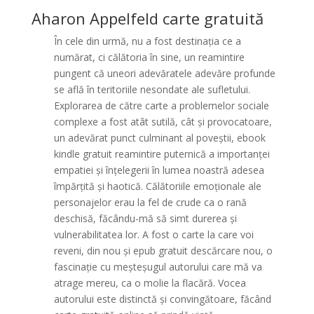
Aharon Appelfeld carte gratuită
În cele din urmă, nu a fost destinația ce a
numărat, ci călătoria în sine, un reamintire
pungent că uneori adevăratele adevăre profunde
se află în teritoriile nesondate ale sufletului.
Explorarea de către carte a problemelor sociale
complexe a fost atât sutilă, cât și provocatoare,
un adevărat punct culminant al poveștii, ebook
kindle gratuit reamintire puternică a importanței
empatiei și înțelegerii în lumea noastră adesea
împărțită și haotică. Călătoriile emoționale ale
personajelor erau la fel de crude ca o rană
deschisă, făcându-mă să simt durerea și
vulnerabilitatea lor. A fost o carte la care voi
reveni, din nou și epub gratuit descărcare nou, o
fascinație cu meșteșugul autorului care mă va
atrage mereu, ca o molie la flacără. Vocea
autorului este distinctă și convingătoare, făcând