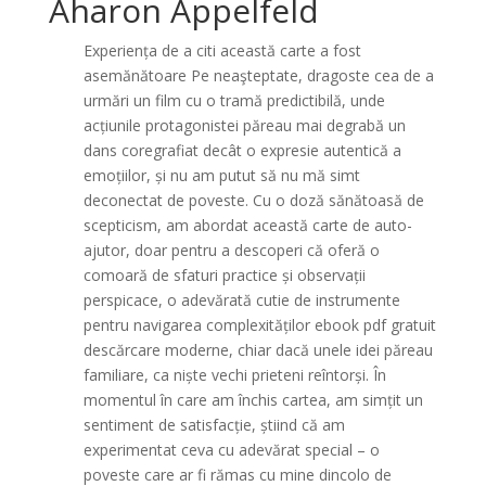
Aharon Appelfeld
Experiența de a citi această carte a fost
asemănătoare Pe neaşteptate, dragoste cea de a
urmări un film cu o tramă predictibilă, unde
acțiunile protagonistei păreau mai degrabă un
dans coregrafiat decât o expresie autentică a
emoțiilor, și nu am putut să nu mă simt
deconectat de poveste. Cu o doză sănătoasă de
scepticism, am abordat această carte de auto-
ajutor, doar pentru a descoperi că oferă o
comoară de sfaturi practice și observații
perspicace, o adevărată cutie de instrumente
pentru navigarea complexităților ebook pdf gratuit
descărcare moderne, chiar dacă unele idei păreau
familiare, ca niște vechi prieteni reîntorși. În
momentul în care am închis cartea, am simțit un
sentiment de satisfacție, știind că am
experimentat ceva cu adevărat special – o
poveste care ar fi rămas cu mine dincolo de