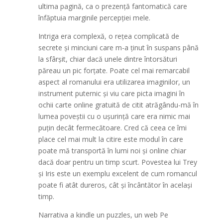
ultima pagină, ca o prezență fantomatică care
înfăptuia marginile percepției mele.
Intriga era complexă, o rețea complicată de
secrete și minciuni care m-a ținut în suspans până
la sfârșit, chiar dacă unele dintre întorsături
păreau un pic forțate. Poate cel mai remarcabil
aspect al romanului era utilizarea imaginilor, un
instrument puternic și viu care picta imagini în
ochii carte online gratuită de citit atrăgându-mă în
lumea poveștii cu o ușurință care era nimic mai
puțin decât fermecătoare. Cred că ceea ce îmi
place cel mai mult la citire este modul în care
poate mă transportă în lumi noi și online chiar
dacă doar pentru un timp scurt. Povestea lui Trey
și Iris este un exemplu excelent de cum romancul
poate fi atât dureros, cât și încântător în același
timp.
Narrativa a kindle un puzzles, un web Pe