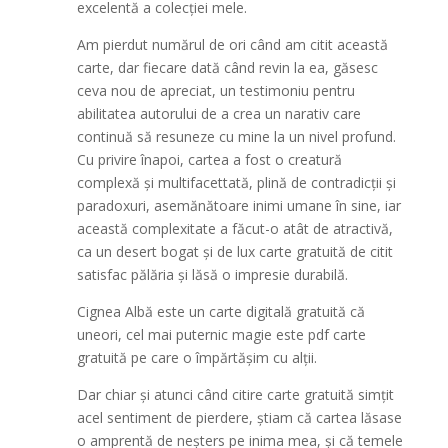
excelentă a colecției mele.
Am pierdut numărul de ori când am citit această
carte, dar fiecare dată când revin la ea, găsesc
ceva nou de apreciat, un testimoniu pentru
abilitatea autorului de a crea un narativ care
continuă să resuneze cu mine la un nivel profund.
Cu privire înapoi, cartea a fost o creatură
complexă și multifacettată, plină de contradicții și
paradoxuri, asemănătoare inimi umane în sine, iar
această complexitate a făcut-o atât de atractivă,
ca un desert bogat și de lux carte gratuită de citit
satisfac pălăria și lăsă o impresie durabilă.
Cignea Albă este un carte digitală gratuită că
uneori, cel mai puternic magie este pdf carte
gratuită pe care o împărtășim cu alții.
Dar chiar și atunci când citire carte gratuită simțit
acel sentiment de pierdere, știam că cartea lăsase
o amprentă de neșters pe inima mea, și că temele