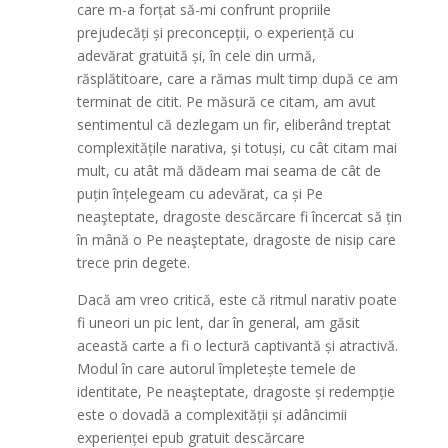
care m-a forțat să-mi confrunt propriile
prejudecăți și preconcepții, o experiență cu
adevărat gratuită și, în cele din urmă,
răsplătitoare, care a rămas mult timp după ce am
terminat de citit. Pe măsură ce citam, am avut
sentimentul că dezlegam un fir, eliberând treptat
complexitățile narativa, și totuși, cu cât citam mai
mult, cu atât mă dădeam mai seama de cât de
puțin înțelegeam cu adevărat, ca și Pe
neaşteptate, dragoste descărcare fi încercat să țin
în mână o Pe neaşteptate, dragoste de nisip care
trece prin degete.
Dacă am vreo critică, este că ritmul narativ poate
fi uneori un pic lent, dar în general, am găsit
această carte a fi o lectură captivantă și atractivă.
Modul în care autorul împletește temele de
identitate, Pe neaşteptate, dragoste și redempție
este o dovadă a complexității și adâncimii
experienței epub gratuit descărcare